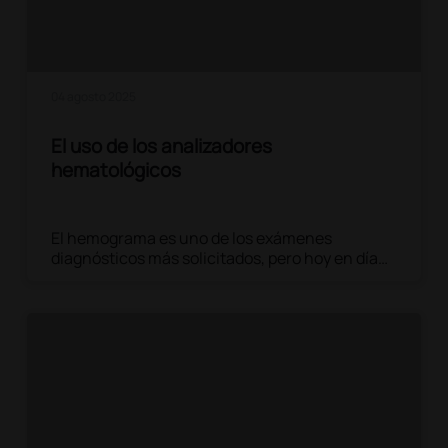
04 agosto 2025
El uso de los analizadores
hematológicos
El hemograma es uno de los exámenes
diagnósticos más solicitados, pero hoy en día
ya no es necesario enviar las muestras a un
laboratorio de análisis para obtener resultados
fiables y completos. Cada vez más médicos y
profesionales sanitarios eligen realizar el
hemograma directamente en la consulta,
gracias a instrumentos compactos y precisos.
Leer el artículo