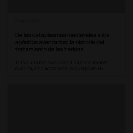
06 agosto 2025
De las cataplasmas medievales a los
apósitos avanzados: la historia del
tratamiento de las heridas
Tratar una herida no significa simplemente
cubrirla, sino acompañar al cuerpo en su
proceso de curación. El tratamiento puede
parecer un procedimiento sencillo, pero es de
vital importancia: protege, sostiene y preserva
la integridad de la piel.
Leer el artículo