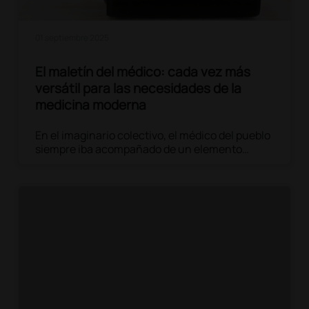
01 septiembre 2025
El maletín del médico: cada vez más
versátil para las necesidades de la
medicina moderna
En el imaginario colectivo, el médico del pueblo
siempre iba acompañado de un elemento
icónico: el célebre maletín de cuero negro. Un
objeto sencillo pero cargado de significado, que
ha atravesado las décadas junto con la figura
del doctor, convirtiéndose en símbolo de
competencia, confianza y preparación para la
intervención.
Leer el artículo