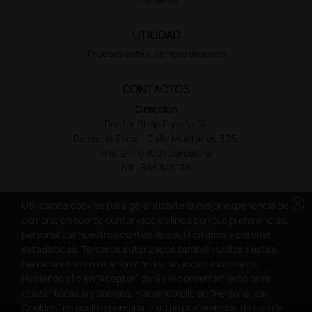
UTILIDAD
Pruebas antes, compra despues
CONTACTOS
Dirección
Doctor Shop España SL
Domicilio Social: Calle Muntaner, 305,
Pral. 2ª – 08021 Barcelona
NIF: B66341298
cancel
Utilizamos cookies para garantizarte la mejor experiencia de
compra, ofrecerte contenidos en línea con tus preferencias,
personalizar nuestros contenidos publicitarios y obtener
DOCTOR SHOP ES UN SITIO WEB PROFESIONAL
estadísticas. Terceros autorizados también utilizan estas
DEDICADO A LA PROFESIÓN MÉDICA Y LA
herramientas en relación con los anuncios mostrados.
Haciendo clic en “Aceptar” darás el consentimiento para
ASISTENCIA SANITARIA
utilizar todas las cookies. Haciendo clic en “Personalizar
Cookies” es posible personalizar tus preferencias de uso de