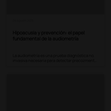
04 agosto 2025
Hipoacusia y prevención: el papel
fundamental de la audiometría
La audiometría es una prueba diagnóstica no
invasiva necesaria para detectar precozmente
posibles trastornos auditivos, intervenir de
forma específica y mejorar la calidad de vida.
Leer el artículo