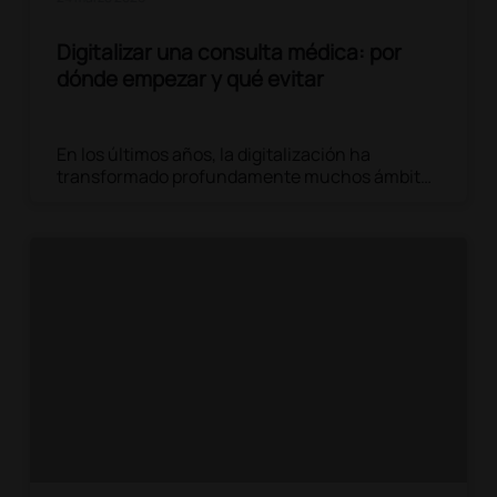
Digitalizar una consulta médica: por
dónde empezar y qué evitar
En los últimos años, la digitalización ha
transformado profundamente muchos ámbitos
profesionales, y la sanidad no es una
excepción. También las consultas médicas
están adoptando progresivamente
herramientas digitales para mejorar la
organización del trabajo, optimizar los tiempos
y ofrecer a los pacientes un servicio más
eficiente.
Leer el artículo