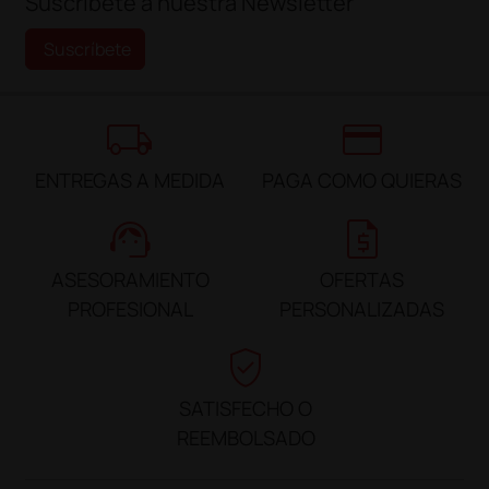
Suscríbete a nuestra Newsletter
Suscríbete
local_shipping
credit_card
ENTREGAS A MEDIDA
PAGA COMO QUIERAS
support_agent
request_quote
ASESORAMIENTO
OFERTAS
PROFESIONAL
PERSONALIZADAS
verified_user
SATISFECHO O
REEMBOLSADO