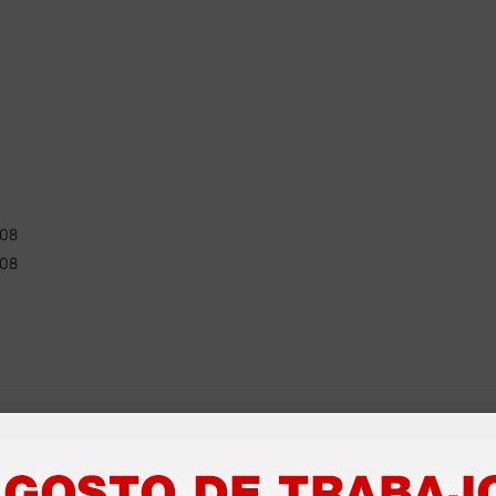
108
108
s