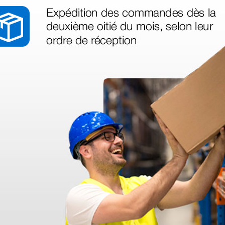
- 120
desechable - para
autocla
electrobisturí MB
2,78 €
73,00 
00 €
(Precio sin IVA)
(Precio sin
1 ud.
1 ud.
as más
legas que ya