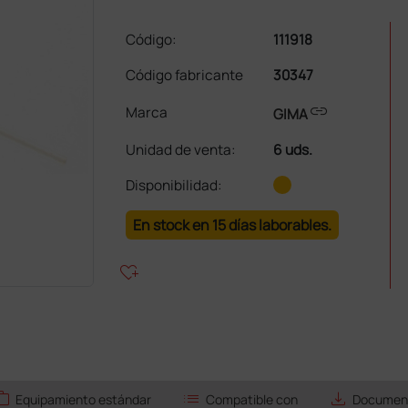
Código:
111918
Código fabricante
30347
link
Marca
GIMA
Unidad de venta
:
6 uds.
Disponibilidad:
En stock en 15 días laborables.
heart_plus
ork
list
save_alt
Equipamiento estándar
Compatible con
Document