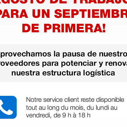
ono-
Mango estéril
Maniplo