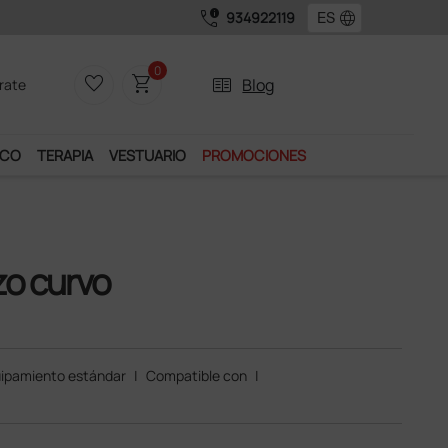
call_quality
language
934922119
0
favorite_border
shopping_cart
two_pager
Blog
rate
ICO
TERAPIA
VESTUARIO
PROMOCIONES
zo curvo
ipamiento estándar
|
Compatible con
|