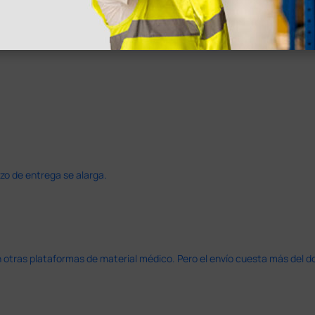
azo de entrega se alarga.
en otras plataformas de material médico. Pero el envío cuesta más del 