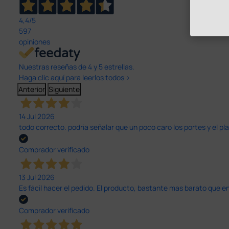
4,4
/5
597
opiniones
Nuestras reseñas de 4 y 5 estrellas.
Haga clic aquí para leerlos todos >
Anterior
Siguiente
14 Jul 2026
todo correcto. podria señalar que un poco caro los portes y el pl
Comprador verificado
13 Jul 2026
Es fácil hacer el pedido. El producto, bastante mas barato que 
Comprador verificado