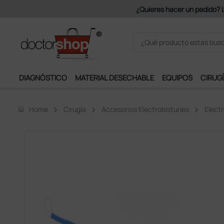
Únete al programa Ds Plus y p
DIAGNÓSTICO
MATERIAL DESECHABLE
EQUIPOS
CIRUGÍ
home
Home
Cirugía
Accesorios Electrobisturíes
Elect