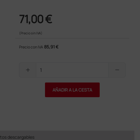
71,00 €
(Precio sin IVA)
85,91 €
Precio con IVA
add
remove
AÑADIR A LA CESTA
os descargables