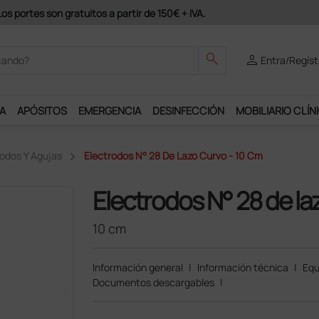
odrás disfrutar de muchos servicios exclusivos.
search
person
Entra/Regíst
A
APÓSITOS
EMERGENCIA
DESINFECCIÓN
MOBILIARIO CLÍN
rodos Y Agujas
Electrodos N° 28 De Lazo Curvo - 10 Cm
Electrodos N° 28 de la
10 cm
Información general
|
Información técnica
|
Equ
Documentos descargables
|