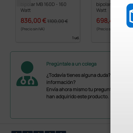
bipolar MB 160D - 160
bipolar MB 120D 
Watt
Watt
836,00 €
698,40 €
1.100,00 €
970,
(Precio sin IVA)
(Precio sin IVA)
1 ud.
Pregúntale a un colega
¿Todavía tienes alguna duda? ¿Necesit
información?
Envía ahora mismo tu pregunta a los co
han adquirido este producto.