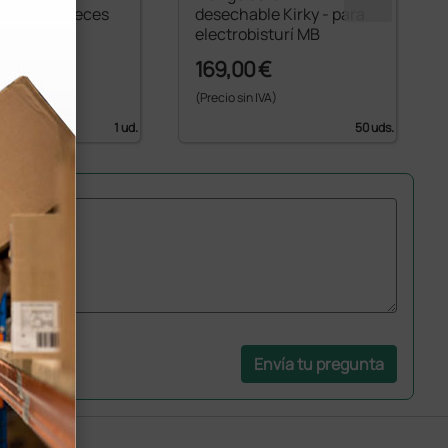
vable 100 veces
desechable Kirky - para
electrobisturí MB
€
169,00 €
 IVA)
(Precio sin IVA)
1 ud.
50 uds.
Envía tu pregunta