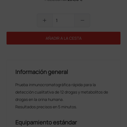
add
remove
AÑADIR A LA CESTA
Información general
Prueba inmunocromatográfica rápida para la
detección cualitativa de 12 drogas y metabolitos de
drogas en la orina humana.
Resultados precisos en 5 minutos.
Equipamiento estándar