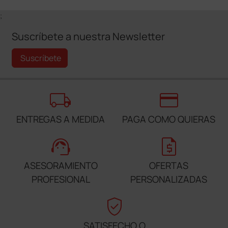
;
Suscríbete a nuestra Newsletter
Suscríbete
local_shipping
credit_card
ENTREGAS A MEDIDA
PAGA COMO QUIERAS
support_agent
request_quote
ASESORAMIENTO
OFERTAS
PROFESIONAL
PERSONALIZADAS
verified_user
SATISFECHO O