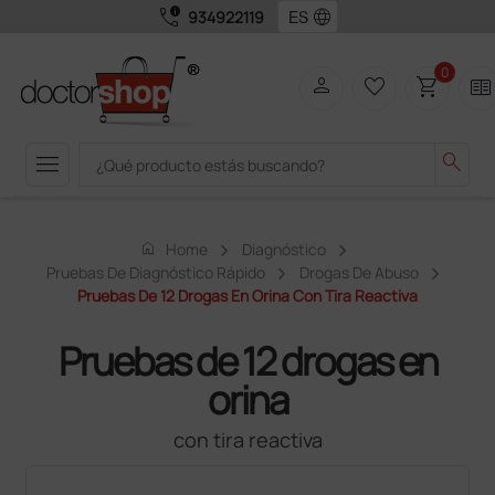
call_quality
language
934922119
0
person
favorite_border
shopping_cart
two_pager
menu
search
home
Home
Diagnóstico
Pruebas De Diagnóstico Rápido
Drogas De Abuso
Pruebas De 12 Drogas En Orina Con Tira Reactiva
Pruebas de 12 drogas en
orina
con tira reactiva