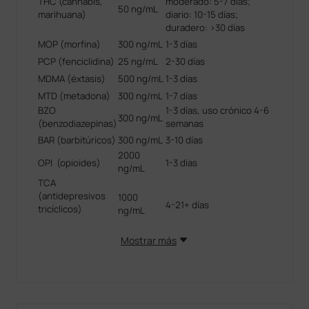
THC (cannabis,
moderado: 5-7 días;
50 ng/mL
marihuana)
diario: 10-15 días;
duradero: >30 días
MOP (morfina)
300 ng/mL
1-3 días
PCP (fenciclidina)
25 ng/mL
2-30 días
MDMA (éxtasis)
500 ng/mL
1-3 días
MTD (metadona)
300 ng/mL
1-7 días
BZO
1-3 días, uso crónico 4-6
300 ng/mL
(benzodiazepinas)
semanas
BAR (barbitúricos)
300 ng/mL
3-10 días
2000
OPI
(opioides)
1-3 días
ng/mL
TCA
(antidepresivos
1000
4-21+ días
tricíclicos)
ng/mL
Mostrar más