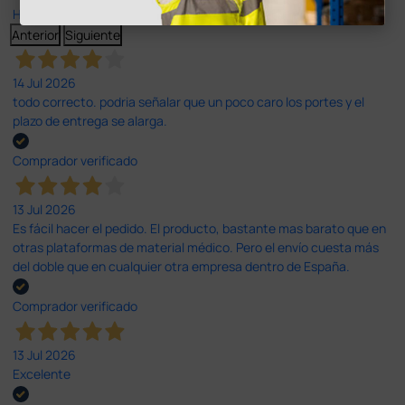
Haga clic aquí para leerlos todos >
Anterior
Siguiente
14 Jul 2026
todo correcto. podria señalar que un poco caro los portes y el
plazo de entrega se alarga.
Comprador verificado
13 Jul 2026
Es fácil hacer el pedido. El producto, bastante mas barato que en
otras plataformas de material médico. Pero el envío cuesta más
del doble que en cualquier otra empresa dentro de España.
Comprador verificado
13 Jul 2026
Excelente