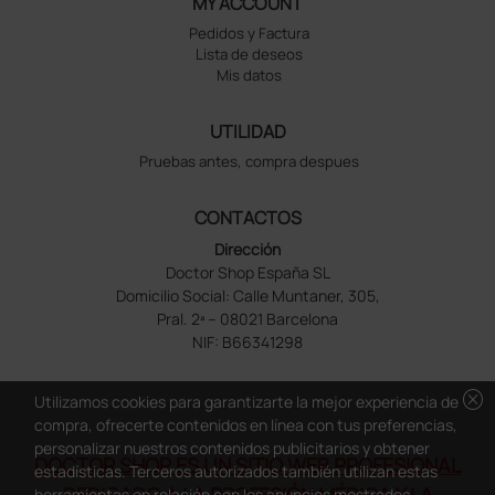
MY ACCOUNT
Pedidos y Factura
Lista de deseos
Mis datos
UTILIDAD
Pruebas antes, compra despues
CONTACTOS
Dirección
Doctor Shop España SL
Domicilio Social: Calle Muntaner, 305,
Pral. 2ª – 08021 Barcelona
NIF: B66341298
cancel
Utilizamos cookies para garantizarte la mejor experiencia de
compra, ofrecerte contenidos en línea con tus preferencias,
personalizar nuestros contenidos publicitarios y obtener
DOCTOR SHOP ES UN SITIO WEB PROFESIONAL
estadísticas. Terceros autorizados también utilizan estas
DEDICADO A LA PROFESIÓN MÉDICA Y LA
herramientas en relación con los anuncios mostrados.