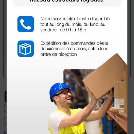
información?
Envía ahora mismo tu pregunta a los colegas que ya
han adquirido este producto.
Envía tu pregunta
4,4
/5
597
opiniones
Nuestras reseñas de 4 y 5 estrellas.