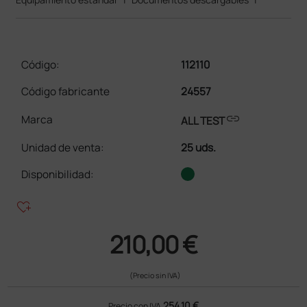
Código:
112110
Código fabricante
24557
link
Marca
ALL TEST
Unidad de venta
:
25 uds.
Disponibilidad:
heart_plus
210,00 €
(Precio sin IVA)
254,10 €
Precio con IVA