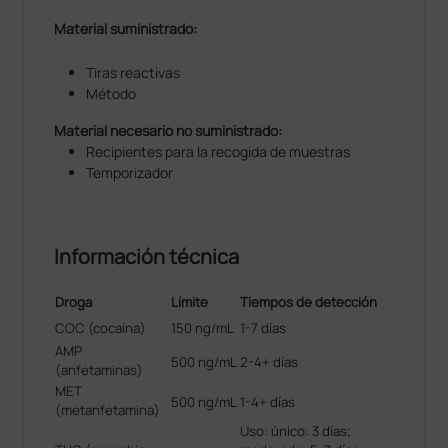
Material suministrado:
Tiras reactivas
Método
Material necesario no suministrado:
Recipientes para la recogida de muestras
Temporizador
Información técnica
Droga
Límite
Tiempos de detección
COC (cocaína)
150 ng/mL
1-7 días
AMP
500 ng/mL
2-4+ días
(anfetaminas)
MET
500 ng/mL
1-4+ días
(metanfetamina)
Uso: único: 3 días;