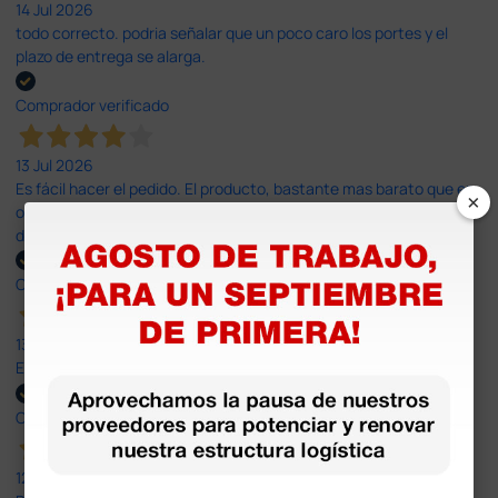
14 Jul 2026
todo correcto. podria señalar que un poco caro los portes y el
plazo de entrega se alarga.
Comprador verificado
13 Jul 2026
Es fácil hacer el pedido. El producto, bastante mas barato que en
×
otras plataformas de material médico. Pero el envío cuesta más
del doble que en cualquier otra empresa dentro de España.
Comprador verificado
13 Jul 2026
Excelente
Comprador verificado
12 Jun 2026