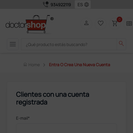
call_quality
language
934922119
0
person
favorite_border
shopping_cart
two_pager
menu
search
home
Home
Entra O Crea Una Nueva Cuenta
Clientes con una cuenta
registrada
E-mail*