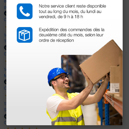
Bien, rápida y sin problemas. No me gusta que se oferten
productos sin incluir el IVA que luego nos van a cobrar.
Comprador verificado
14 Abr 2026
Todo muy rápido y fácil,volveré a comprar.
Comprador verificado
14 Abr 2026
Muy buena. Excelente trato, disposición y rapidez
Comprador verificado
13 Abr 2026
Son muy serios y puntuales. El material siempre llega muy bien¡¡¡
Comprador verificado