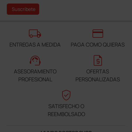
Suscríbete
local_shipping
credit_card
ENTREGAS A MEDIDA
PAGA COMO QUIERAS
support_agent
request_quote
ASESORAMIENTO
OFERTAS
PROFESIONAL
PERSONALIZADAS
verified_user
SATISFECHO O
REEMBOLSADO