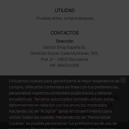
UTILIDAD
Pruebas antes, compra despues
CONTACTOS
Dirección
Doctor Shop España SL
Domicilio Social: Calle Muntaner, 305,
Pral. 2ª – 08021 Barcelona
NIF: B66341298
cancel
Utilizamos cookies para garantizarte la mejor experiencia de
compra, ofrecerte contenidos en línea con tus preferencias,
personalizar nuestros contenidos publicitarios y obtener
DOCTOR SHOP ES UN SITIO WEB PROFESIONAL
estadísticas. Terceros autorizados también utilizan estas
DEDICADO A LA PROFESIÓN MÉDICA Y LA
herramientas en relación con los anuncios mostrados.
Haciendo clic en “Aceptar” darás el consentimiento para
ASISTENCIA SANITARIA
utilizar todas las cookies. Haciendo clic en “Personalizar
Cookies” es posible personalizar tus preferencias de uso de
Copyright Doctor Shop España 2005-2026 - Todos los derechos