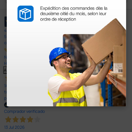
4,4
/5
597
opiniones
Nuestras reseñas de 4 y 5 estrellas.
Haga clic aquí para leerlos todos >
Anterior
Siguiente
14 Jul 2026
todo correcto. podria señalar que un poco caro los portes y el
plazo de entrega se alarga.
Comprador verificado
13 Jul 2026