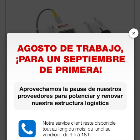
×
Pulsioxímetro Oxy-50 - Monitorización continua
con alarmas y conexión USB
68,40 €
114,00 €
(Precio sin IVA)
1 ud.