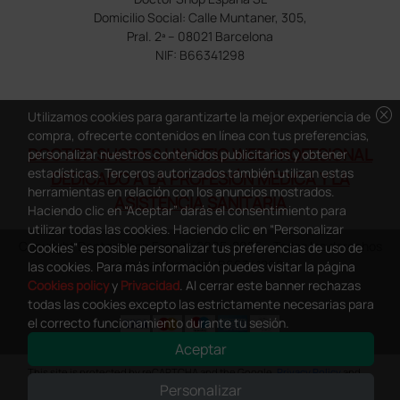
Domicilio Social: Calle Muntaner, 305,
Pral. 2ª – 08021 Barcelona
NIF: B66341298
cancel
Utilizamos cookies para garantizarte la mejor experiencia de
compra, ofrecerte contenidos en línea con tus preferencias,
DOCTOR SHOP ES UN SITIO WEB PROFESIONAL
personalizar nuestros contenidos publicitarios y obtener
estadísticas. Terceros autorizados también utilizan estas
DEDICADO A LA PROFESIÓN MÉDICA Y LA
herramientas en relación con los anuncios mostrados.
ASISTENCIA SANITARIA
Haciendo clic en “Aceptar” darás el consentimiento para
utilizar todas las cookies. Haciendo clic en “Personalizar
Copyright Doctor Shop España 2005-2026 - Todos los derechos
Cookies” es posible personalizar tus preferencias de uso de
reservados - NIF.: B66341298
las cookies. Para más información puedes visitar la página
Cookies policy
y
Privacidad
. Al cerrar este banner rechazas
todas las cookies excepto las estrictamente necesarias para
el correcto funcionamiento durante tu sesión.
Aceptar
0
This site is protected by reCAPTCHA and the Google
Privacy Policy
and
Personalizar
Terms of Service
apply.