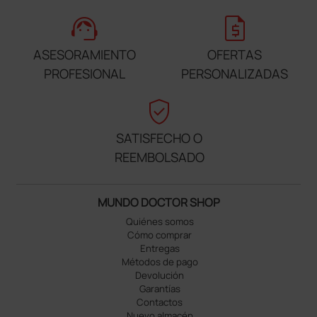
support_agent
request_quote
ASESORAMIENTO
OFERTAS
PROFESIONAL
PERSONALIZADAS
verified_user
SATISFECHO O
REEMBOLSADO
MUNDO DOCTOR SHOP
Quiénes somos
Cómo comprar
Entregas
Métodos de pago
Devolución
Garantías
Contactos
Nuevo almacén