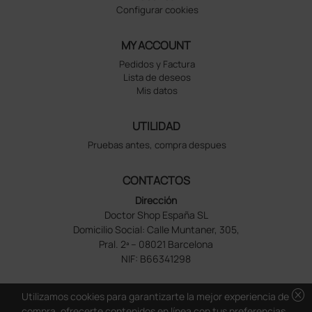
Configurar cookies
MY ACCOUNT
Pedidos y Factura
Lista de deseos
Mis datos
UTILIDAD
Pruebas antes, compra despues
CONTACTOS
Dirección
Doctor Shop España SL
Domicilio Social: Calle Muntaner, 305,
Pral. 2ª – 08021 Barcelona
NIF: B66341298
cancel
Utilizamos cookies para garantizarte la mejor experiencia de
compra, ofrecerte contenidos en línea con tus preferencias,