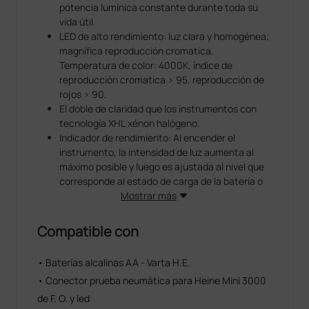
potencia lumínica constante durante toda su
vida útil.
LED de alto rendimiento: luz clara y homogénea;
magnífica reproducción cromatica.
Temperatura de color: 4000K, índice de
reproducción cromatica > 95, reproducción de
rojos > 90.
El doble de claridad que los instrumentos con
tecnología XHL xénon halógeno.
Indicador de rendimiento: Al encender el
instrumento, la intensidad de luz aumenta al
máximo posible y luego es ajustada al nivel que
corresponde al estado de carga de la batería o
pila.
Mostrar más
La función de reducción graduada de la luz
indica que es necesario cambiar las pilas.
Compatible con
Funciona durante 10 horas. Cambios de pilas
menos frecuentes, duración prolongada de las
• Baterías alcalinas AA - Varta H.E.
baterías recargables.
• Conector prueba neumática para Heine Mini 3000
de F. O. y led