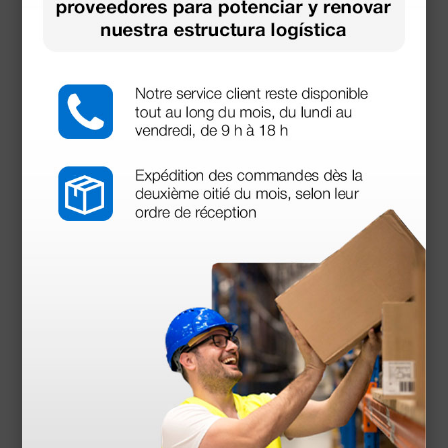
Mini espéculo desechable negro - Ø 2,5 mm - 100
unidades
2,44 €
3,48 €
(Precio sin IVA)
100 uds.
Productos similares