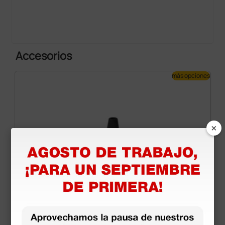
Accesorios
más opciones
×