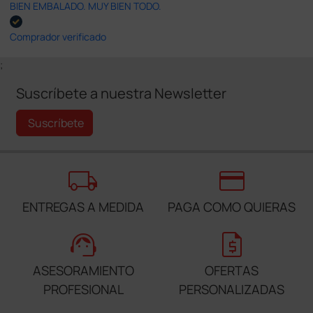
BIEN EMBALADO. MUY BIEN TODO.
Comprador verificado
;
Suscríbete a nuestra Newsletter
Suscríbete
local_shipping
credit_card
ENTREGAS A MEDIDA
PAGA COMO QUIERAS
support_agent
request_quote
ASESORAMIENTO
OFERTAS
PROFESIONAL
PERSONALIZADAS