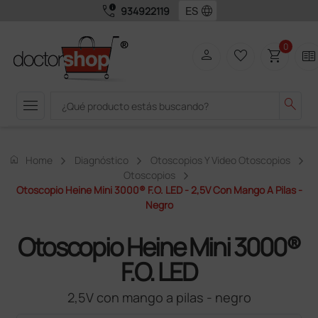
call_quality
language
934922119
0
person
favorite_border
shopping_cart
two_pager
menu
search
home
Home
Diagnóstico
Otoscopios Y Video Otoscopios
Otoscopios
Otoscopio Heine Mini 3000® F.O. LED - 2,5V Con Mango A Pilas -
Negro
Otoscopio Heine Mini 3000®
F.O. LED
2,5V con mango a pilas - negro