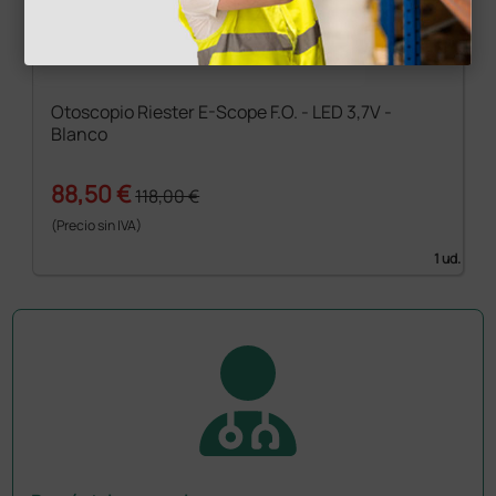
Otoscopio Riester E-Scope F.O. - LED 3,7V -
Blanco
88,50 €
118,00 €
(Precio sin IVA)
1 ud.