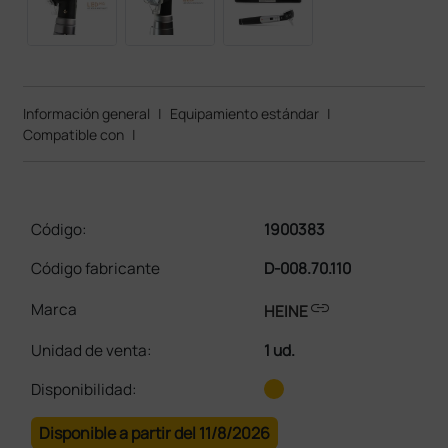
Información general
|
Equipamiento estándar
|
Compatible con
|
Código:
1900383
Código fabricante
D-008.70.110
link
Marca
HEINE
Unidad de venta
:
1 ud.
Disponibilidad:
Disponible a partir del 11/8/2026