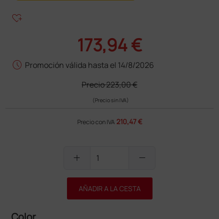
heart_plus
173,94 €
schedule
Promoción válida hasta el 14/8/2026
Precio
223,00 €
(Precio sin IVA)
210,47 €
Precio con IVA
add
remove
AÑADIR A LA CESTA
Color