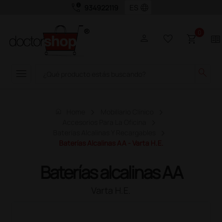
call_quality
language
934922119
0
person
favorite_border
shopping_cart
two_pager
menu
search
home
Home
Mobiliario Clínico
Accesorios Para La Oficina
Baterías Alcalinas Y Recargables
Baterías Alcalinas AA - Varta H.E.
Baterías alcalinas AA
Varta H.E.