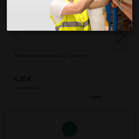
Baterías alcalinas AAA - Varta H.E.
4,39 €
(Precio sin IVA)
1 blíster