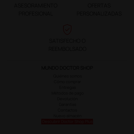
ASESORAMIENTO
OFERTAS
PROFESIONAL
PERSONALIZADAS
verified_user
SATISFECHO O
REEMBOLSADO
MUNDO DOCTOR SHOP
Quiénes somos
Cómo comprar
Entregas
Métodos de pago
Devolución
Garantías
Contactos
Nuevo almacén
Descubrir Doctor Shop Plus