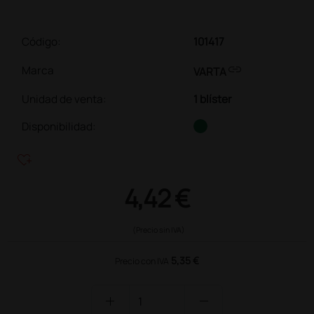
Código:
101417
link
Marca
VARTA
Unidad de venta
:
1 blíster
Disponibilidad:
heart_plus
4,42 €
(Precio sin IVA)
5,35 €
Precio con IVA
add
remove