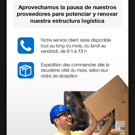
Otoscopio Riester E-Scope F.O. - LED 3,7V -
Blanco
88,50 €
118,00 €
(Precio sin IVA)
1 ud.
Productos similares