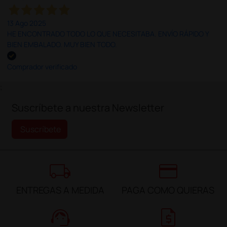
13 Ago 2025
HE ENCONTRADO TODO LO QUE NECESITABA. ENVÍO RÁPIDO Y
BIEN EMBALADO. MUY BIEN TODO.
Comprador verificado
;
Suscríbete a nuestra Newsletter
Suscríbete
local_shipping
credit_card
ENTREGAS A MEDIDA
PAGA COMO QUIERAS
support_agent
request_quote