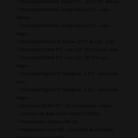
• Otoscopio Riester E-Scope F.O. - LED 3,7V - Blanco
• Otoscopio Riester E-scope Xenón 2,5V - color
blanco
• Otoscopio Riester E-scope Xenón 2,5V - color
negro
• Otoscopio Riester Ri-Scope L2 F.O. de LED - 2,5V
• Otoscopio SIGMA F.O. - Luz LED - 50.000 lux - azul
• Otoscopio SIGMA F.O. - Luz LED - 50.000 lux -
negro
• Otoscopio Sigma F.O. halógeno - 2,5 V - con funda -
azul
• Otoscopio Sigma F.O. halógeno - 2,5 V - con funda -
negro
• Otoscopio SIGMA F.O. LED con estuche - negro
• Oxímetro de dedo Nonin PalmSAT 2500A
• Pulsioxímetro Mindray PM-60
• Pulsioxímetro Oxy-100 - con índice de perfusión,
alarmas y conexión USB