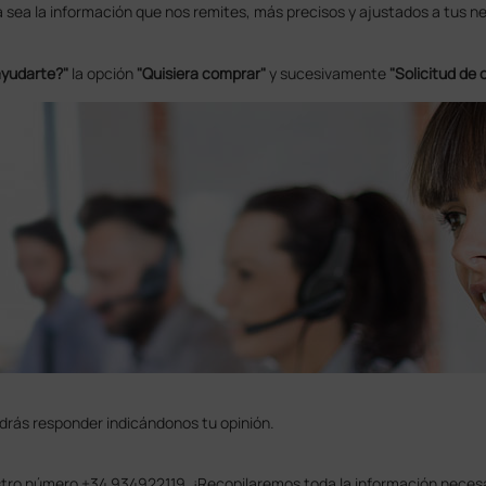
a sea la información que nos remites, más precisos y ajustados a tus 
yudarte?"
la opción
"Quisiera comprar"
y sucesivamente
"Solicitud de 
drás responder indicándonos tu opinión.
estro número +34 934922119. ¡Recopilaremos toda la información neces