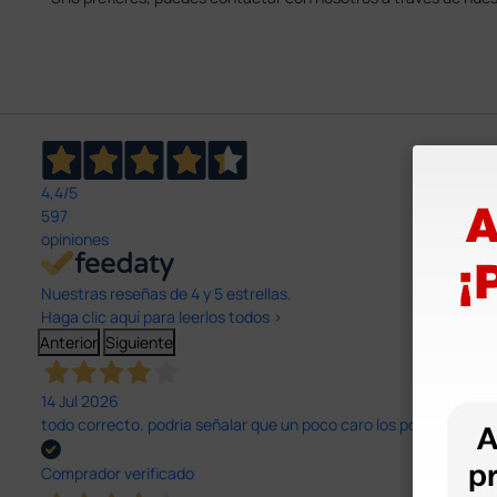
4,4
/5
597
opiniones
Nuestras reseñas de 4 y 5 estrellas.
Haga clic aquí para leerlos todos >
Anterior
Siguiente
14 Jul 2026
todo correcto. podria señalar que un poco caro los portes y el pl
Comprador verificado