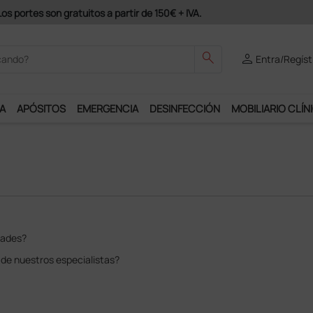
Únete al pro
search
person
Entra/Regíst
A
APÓSITOS
EMERGENCIA
DESINFECCIÓN
MOBILIARIO CLÍN
dades?
 de nuestros especialistas?