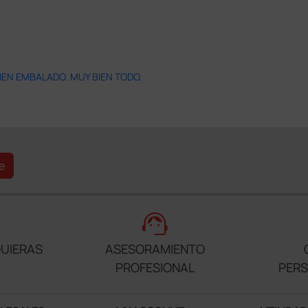
IEN EMBALADO. MUY BIEN TODO.
e
support_agent
UIERAS
ASESORAMIENTO
PROFESIONAL
PER