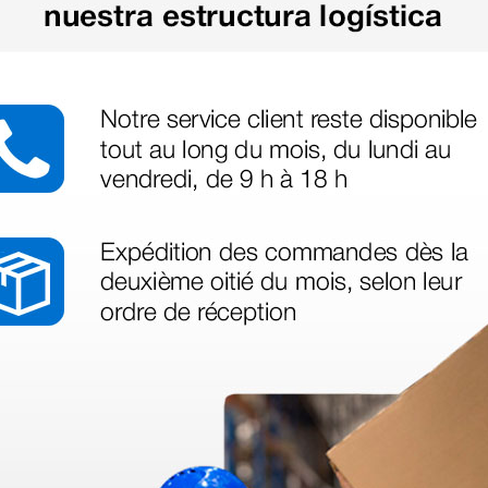
en otras plataformas de material médico. Pero el envío cuesta más del 
 sin incluir el IVA que luego nos van a cobrar.