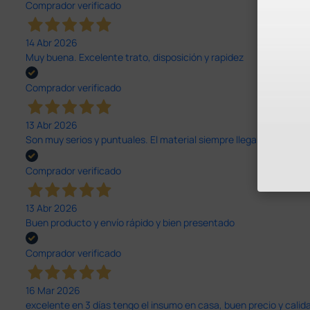
Comprador verificado
14 Abr 2026
Muy buena. Excelente trato, disposición y rapidez
Comprador verificado
13 Abr 2026
Son muy serios y puntuales. El material siempre llega muy bien¡¡¡
Comprador verificado
13 Abr 2026
Buen producto y envío rápido y bien presentado
Comprador verificado
16 Mar 2026
excelente en 3 días tengo el insumo en casa, buen precio y calid