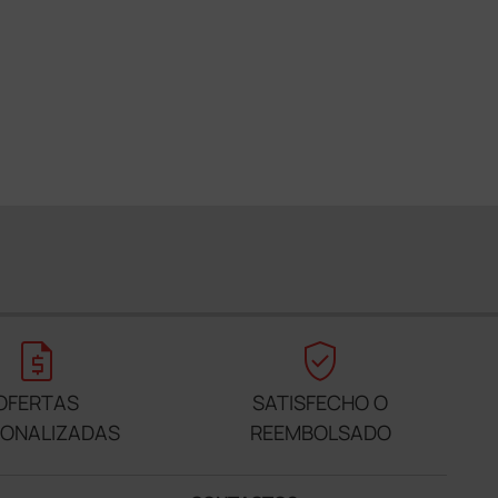
request_quote
verified_user
OFERTAS
SATISFECHO O
SONALIZADAS
REEMBOLSADO