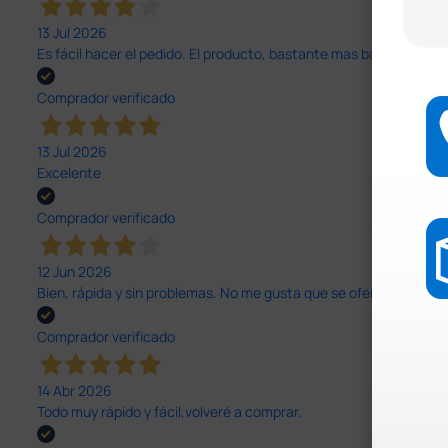
13 Jul 2026
Es fácil hacer el pedido. El producto, bastante mas barato que 
Comprador verificado
13 Jul 2026
Excelente
Comprador verificado
12 Jun 2026
Bien, rápida y sin problemas. No me gusta que se oferten productos
Comprador verificado
14 Abr 2026
Todo muy rápido y fácil,volveré a comprar.