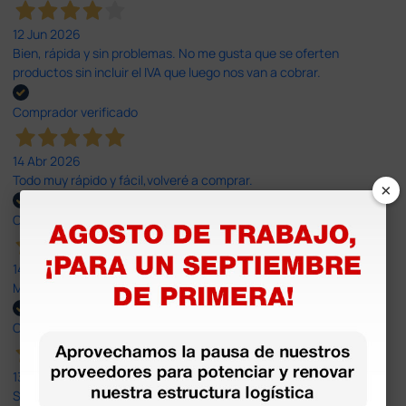
12 Jun 2026
Bien, rápida y sin problemas. No me gusta que se oferten
productos sin incluir el IVA que luego nos van a cobrar.
Comprador verificado
14 Abr 2026
Todo muy rápido y fácil,volveré a comprar.
×
Comprador verificado
14 Abr 2026
Muy buena. Excelente trato, disposición y rapidez
Comprador verificado
13 Abr 2026
Son muy serios y puntuales. El material siempre llega muy bien¡¡¡