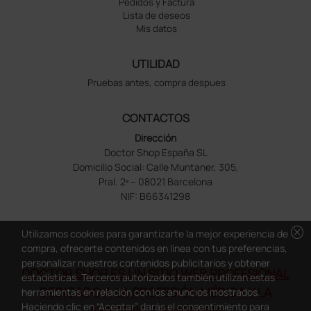
Pedidos y Factura
Lista de deseos
Mis datos
UTILIDAD
Pruebas antes, compra despues
CONTACTOS
Dirección
Doctor Shop España SL
Domicilio Social: Calle Muntaner, 305,
Pral. 2ª – 08021 Barcelona
NIF: B66341298
cancel
Utilizamos cookies para garantizarte la mejor experiencia de
compra, ofrecerte contenidos en línea con tus preferencias,
personalizar nuestros contenidos publicitarios y obtener
DOCTOR SHOP ES UN SITIO WEB PROFESIONAL
estadísticas. Terceros autorizados también utilizan estas
DEDICADO A LA PROFESIÓN MÉDICA Y LA
herramientas en relación con los anuncios mostrados.
Haciendo clic en “Aceptar” darás el consentimiento para