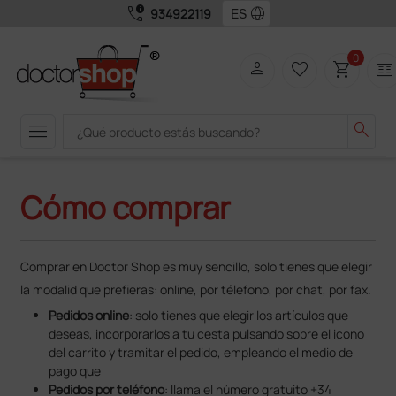
call_quality
language
934922119
0
person
favorite_border
shopping_cart
two_pager
menu
search
Cómo comprar
Comprar en Doctor Shop es muy sencillo, solo tienes que elegir
la modalid que prefieras: online, por télefono, por chat, por fax.
Pedidos online
: solo tienes que elegir los artículos que
deseas, incorporarlos a tu cesta pulsando sobre el icono
del carrito y tramitar el pedido, empleando el medio de
pago que
Pedidos por teléfono
: llama el número gratuito +34