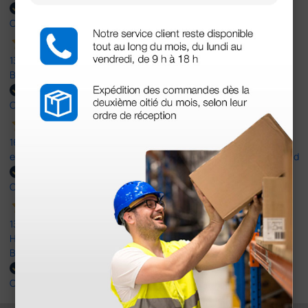
Comprador verificado
13 Abr 2026
Buen producto y envío rápido y bien presentado
Comprador verificado
16 Mar 2026
excelente en 3 días tengo el insumo en casa, buen precio y calidad
Comprador verificado
13 Ago 2025
HE ENCONTRADO TODO LO QUE NECESITABA. ENVÍO RÁPIDO Y
BIEN EMBALADO. MUY BIEN TODO.
Comprador verificado