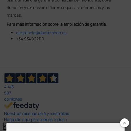
duración y extensión difieren según las referencias y las
marcas.
Para más información sobre la ampliación de garantía:
asistencia@doctorshop.es
+34 934922119
4,4
/5
597
opiniones
Nuestras reseñas de 4 y 5 estrellas.
Haga clic aquí para leerlos todos >
×
Anterior
Siguiente