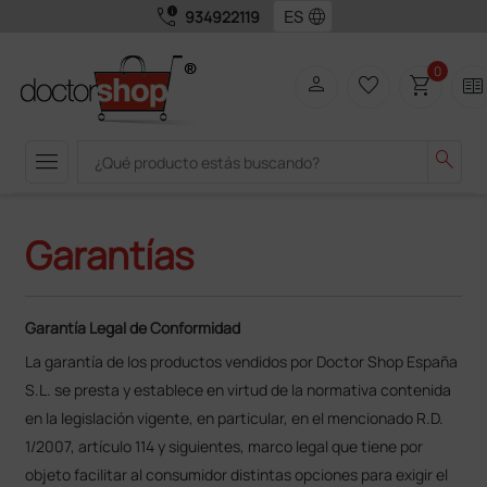
call_quality
language
934922119
0
person
favorite_border
shopping_cart
two_pager
menu
search
Garantías
Garantía Legal de Conformidad
La garantía de los productos vendidos por Doctor Shop España
S.L. se presta y establece en virtud de la normativa contenida
en la legislación vigente, en particular, en el mencionado R.D.
1/2007, artículo 114 y siguientes, marco legal que tiene por
objeto facilitar al consumidor distintas opciones para exigir el