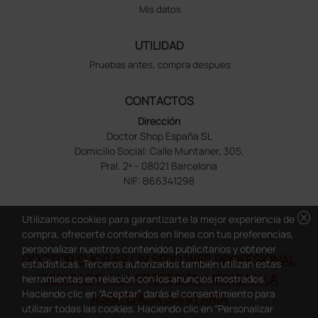
Mis datos
UTILIDAD
Pruebas antes, compra despues
CONTACTOS
Dirección
Doctor Shop España SL
Domicilio Social: Calle Muntaner, 305,
Pral. 2ª – 08021 Barcelona
NIF: B66341298
cancel
Utilizamos cookies para garantizarte la mejor experiencia de
compra, ofrecerte contenidos en línea con tus preferencias,
personalizar nuestros contenidos publicitarios y obtener
DOCTOR SHOP ES UN SITIO WEB PROFESIONAL
estadísticas. Terceros autorizados también utilizan estas
DEDICADO A LA PROFESIÓN MÉDICA Y LA
herramientas en relación con los anuncios mostrados.
Haciendo clic en “Aceptar” darás el consentimiento para
ASISTENCIA SANITARIA
utilizar todas las cookies. Haciendo clic en “Personalizar