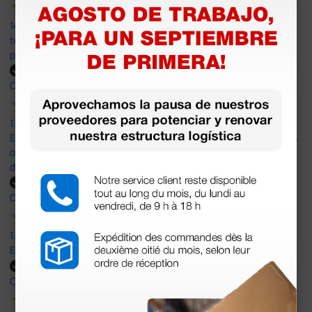
14 Jul 2026
todo correcto. podria señalar que un poco caro los portes y el
plazo de entrega se alarga.
Comprador verificado
13 Jul 2026
Es fácil hacer el pedido. El producto, bastante mas barato que en
otras plataformas de material médico. Pero el envío cuesta más
del doble que en cualquier otra empresa dentro de España.
Comprador verificado
13 Jul 2026
Excelente
Comprador verificado