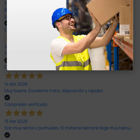
12 Jun 2026
Bien, rápida y sin problemas. No me gusta que se oferten
productos sin incluir el IVA que luego nos van a cobrar.
Comprador verificado
14 Abr 2026
Todo muy rápido y fácil,volveré a comprar.
Comprador verificado
14 Abr 2026
Muy buena. Excelente trato, disposición y rapidez
Comprador verificado
13 Abr 2026
Son muy serios y puntuales. El material siempre llega muy bien¡¡¡