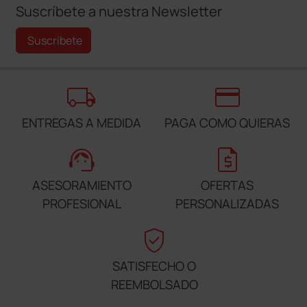
Suscríbete a nuestra Newsletter
Suscríbete
local_shipping
credit_card
ENTREGAS A MEDIDA
PAGA COMO QUIERAS
support_agent
request_quote
ASESORAMIENTO
OFERTAS
PROFESIONAL
PERSONALIZADAS
verified_user
SATISFECHO O
REEMBOLSADO