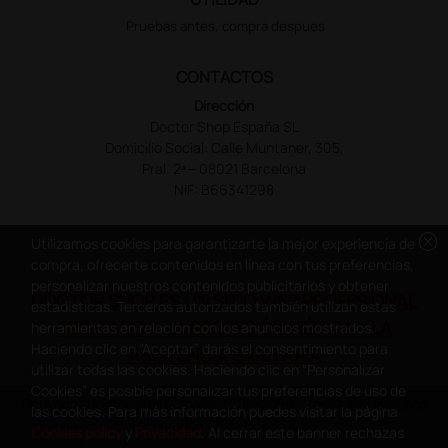
Pruebas antes, compra despues
CONTACTOS
Dirección
Doctor Shop España SL
Domicilio Social: Calle Muntaner, 305,
Pral. 2ª – 08021 Barcelona
NIF: B66341298
cancel
Utilizamos cookies para garantizarte la mejor experiencia de
compra, ofrecerte contenidos en línea con tus preferencias,
personalizar nuestros contenidos publicitarios y obtener
DOCTOR SHOP ES UN SITIO WEB PROFESIONAL
estadísticas. Terceros autorizados también utilizan estas
DEDICADO A LA PROFESIÓN MÉDICA Y LA
herramientas en relación con los anuncios mostrados.
Haciendo clic en “Aceptar” darás el consentimiento para
ASISTENCIA SANITARIA
utilizar todas las cookies. Haciendo clic en “Personalizar
Cookies” es posible personalizar tus preferencias de uso de
Copyright Doctor Shop España 2005-2026 - Todos los derechos
las cookies. Para más información puedes visitar la página
reservados - NIF.: B66341298
Cookies policy
y
Privacidad
. Al cerrar este banner rechazas