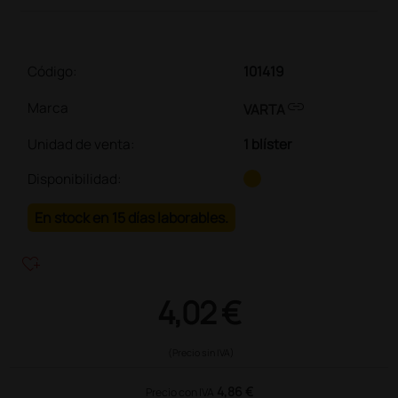
Código:
101419
link
Marca
VARTA
Unidad de venta
:
1 blíster
Disponibilidad:
En stock en 15 días laborables.
heart_plus
4,02 €
(Precio sin IVA)
4,86 €
Precio con IVA