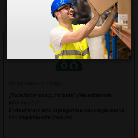
(Precio sin IVA)
1 blíster
Pregúntale a un colega
¿Todavía tienes alguna duda? ¿Necesitas más
información?
Envía ahora mismo tu pregunta a los colegas que ya
han adquirido este producto.