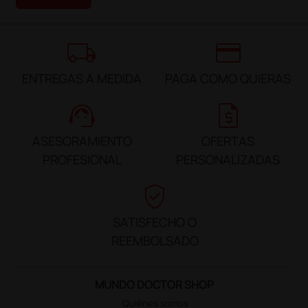
local_shipping
credit_card
ENTREGAS A MEDIDA
PAGA COMO QUIERAS
support_agent
request_quote
ASESORAMIENTO
OFERTAS
PROFESIONAL
PERSONALIZADAS
verified_user
SATISFECHO O
REEMBOLSADO
MUNDO DOCTOR SHOP
Quiénes somos