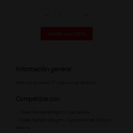
add
remove
AÑADIR A LA CESTA
Información general
Baterías alcalinas "C" high energy de Varta.
Compatible con
• Gafas Frenzel Nistagmo - con batería
• Gafas Frenzel Nistagmo - iluminación de LED con
batería