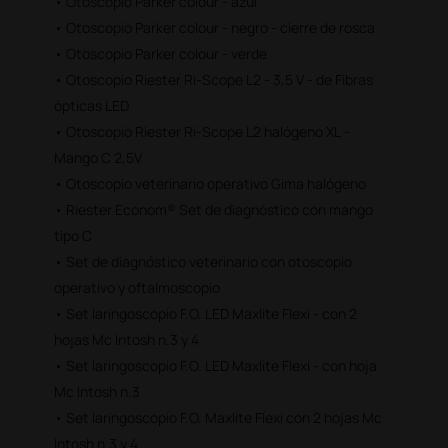
• Otoscopio Parker colour - azul
• Otoscopio Parker colour - negro - cierre de rosca
• Otoscopio Parker colour - verde
• Otoscopio Riester Ri-Scope L2 - 3,5 V - de Fibras
ópticas LED
• Otoscopio Riester Ri-Scope L2 halógeno XL -
Mango C 2,5V
• Otoscopio veterinario operativo Gima halógeno
• Riester Econom® Set de diagnóstico con mango
tipo C
• Set de diagnóstico veterinario con otoscopio
operativo y oftalmoscopio
• Set laringoscopio F.O. LED Maxlite Flexi - con 2
hojas Mc Intosh n.3 y 4
• Set laringoscopio F.O. LED Maxlite Flexi - con hoja
Mc Intosh n.3
• Set laringoscopio F.O. Maxlite Flexi con 2 hojas Mc
Intosh n.3 y 4