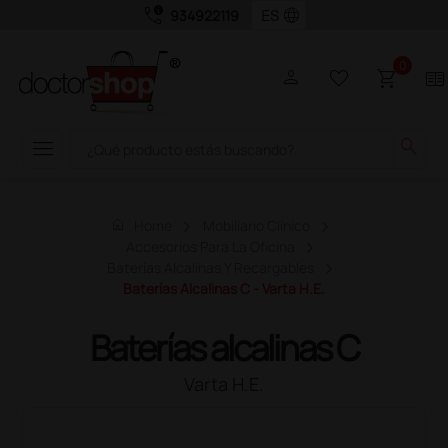
call_quality
language
934922119
0
person
favorite_border
shopping_cart
two_pager
menu
search
home
Home
Mobiliario Clínico
Accesorios Para La Oficina
Baterías Alcalinas Y Recargables
Baterías Alcalinas C - Varta H.E.
Baterías alcalinas C
Varta H.E.