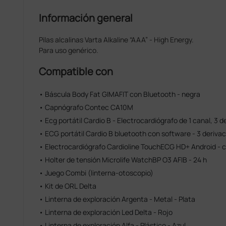
Información general
Pilas alcalinas Varta Alkaline “AAA” - High Energy.
Para uso genérico.
Compatible con
• Báscula Body Fat GIMAFIT con Bluetooth - negra
• Capnógrafo Contec CA10M
• Ecg portátil Cardio B - Electrocardiógrafo de 1 canal, 3 de
• ECG portátil Cardio B bluetooth con software - 3 derivaci
• Electrocardiógrafo Cardioline TouchECG HD+ Android - 
• Holter de tensión Microlife WatchBP O3 AFIB - 24 h
• Juego Combi (linterna-otoscopio)
• Kit de ORL Delta
• Linterna de exploración Argenta - Metal - Plata
• Linterna de exploración Led Delta - Rojo
• Linterna de exploración Alfa - Plástico - Azul