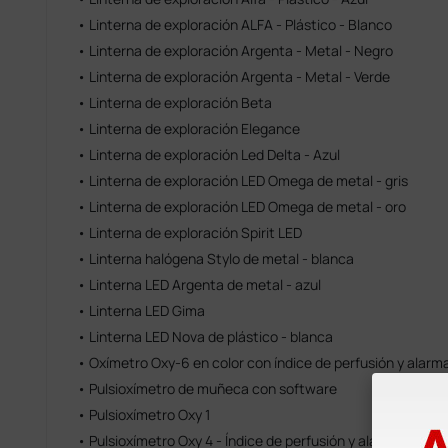
• Linterna de exploración ALFA - Plástico - Blanco
• Linterna de exploración Argenta - Metal - Negro
• Linterna de exploración Argenta - Metal - Verde
• Linterna de exploración Beta
• Linterna de exploración Elegance
• Linterna de exploración Led Delta - Azul
• Linterna de exploración LED Omega de metal - gris
• Linterna de exploración LED Omega de metal - oro
• Linterna de exploración Spirit LED
• Linterna halógena Stylo de metal - blanca
• Linterna LED Argenta de metal - azul
• Linterna LED Gima
• Linterna LED Nova de plástico - blanca
• Oxímetro Oxy-6 en color con índice de perfusión y alarma
• Pulsioxímetro de muñeca con software
• Pulsioxímetro Oxy 1
• Pulsioxímetro Oxy 4 - Índice de perfusión y alarmas - Azu