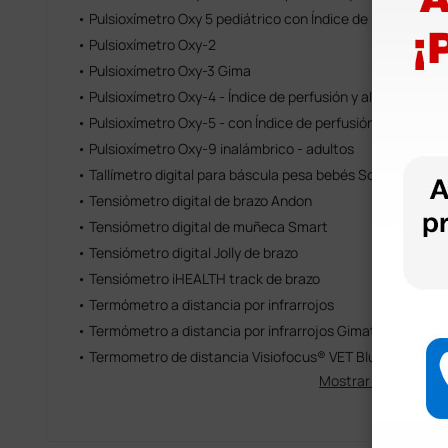
• Pulsioxímetro Oxy 5 pediátrico con Índice de perfusión y
• Pulsioxímetro Oxy-2
• Pulsioxímetro Oxy-3 Gima
• Pulsioxímetro Oxy-4 - Índice de perfusión y alarmas - Na
• Pulsioxímetro Oxy-5 - con Índice de perfusión y alarmas
• Pulsioxímetro Oxy-9 inalámbrico - adultos
• Tallímetro digital para báscula pesa bebés Soehnle
• Tensiómetro digital de brazo Andon
• Tensiómetro digital de muñeca Smart
• Tensiómetro digital Jolly de brazo
• Tensiómetro iHEALTH track de brazo
• Termómetro a distancia por infrarrojos
• Termómetro a distancia por infrarrojos Gimatemp
• Termometro de distancia Visiofocus® VET Bluetooth
Mostrar más