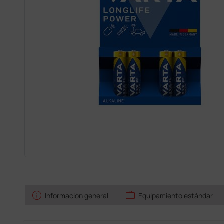
info
work
Información general
Equipamiento estándar