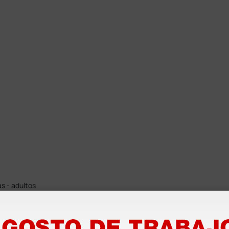
s - adultos
l oscuro