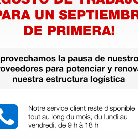
 alarmas
ranja