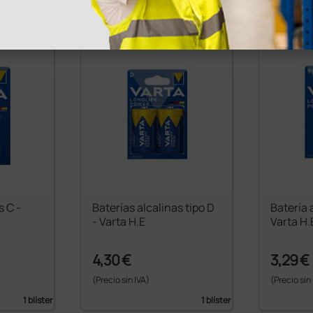
s C -
Baterías alcalinas tipo D
Batería 
- Varta H.E
Varta H.
4,30 €
3,29 €
(Precio sin IVA)
(Precio sin
1 blíster
1 blíster