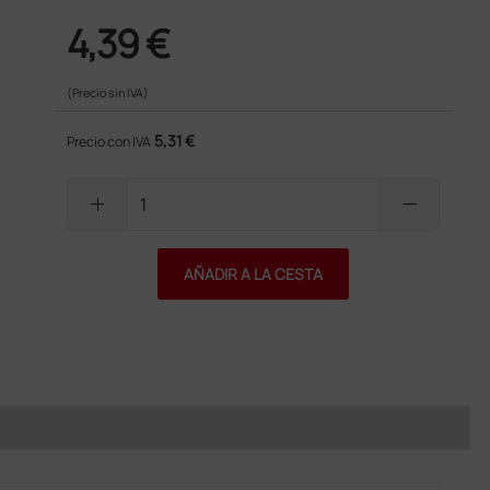
4,39 €
(Precio sin IVA)
5,31 €
Precio con IVA
add
remove
AÑADIR A LA CESTA