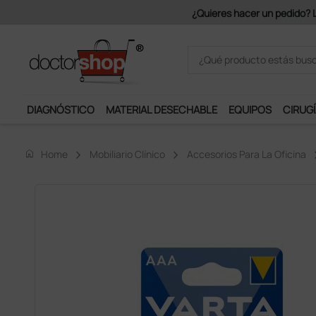
Únete al programa Ds Plus y p
DIAGNÓSTICO
MATERIAL DESECHABLE
EQUIPOS
CIRUGÍ
home
Home
Mobiliario Clínico
Accesorios Para La Oficina