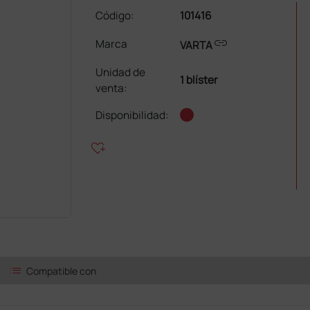
Código:
101416
link
Marca
VARTA
Unidad de
1 blíster
venta
:
Disponibilidad:
heart_plus
list
Compatible con