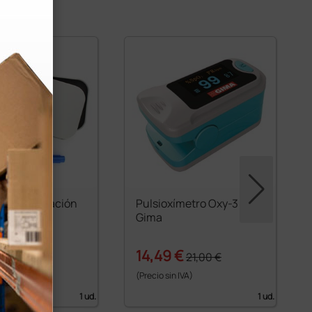
 de exploración
Pulsioxímetro Oxy-3
a - Azul
Gima
14,49 €
5,41 €
21,00 €
 IVA)
(Precio sin IVA)
1 ud.
1 ud.