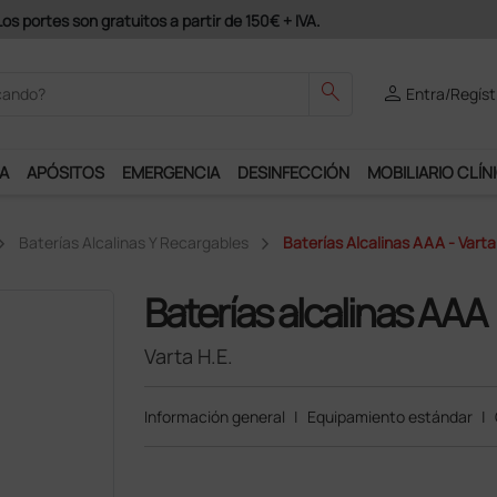
odrás disfrutar de muchos servicios exclusivos.
search
person
Entra/Regíst
A
APÓSITOS
EMERGENCIA
DESINFECCIÓN
MOBILIARIO CLÍN
Baterías Alcalinas Y Recargables
Baterías Alcalinas AAA - Varta
Baterías alcalinas AAA
Varta H.E.
Información general
|
Equipamiento estándar
|