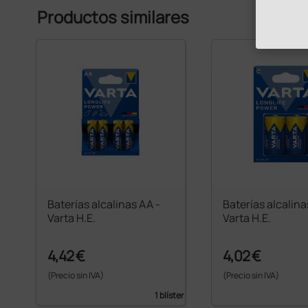
Productos similares
Baterías alcalinas AA -
Baterías alcalina
Varta H.E.
Varta H.E.
4,42 €
4,02 €
(Precio sin IVA)
(Precio sin IVA)
1 blíster