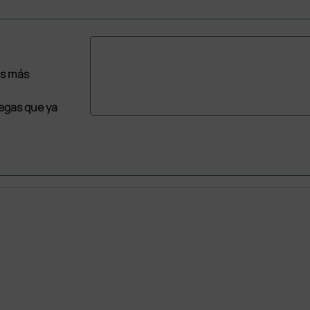
as más
legas que ya