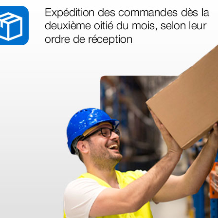
y-4 -
Linterna de exploración
Linterna
ón y
Led Delta - Rojo
Led Delt
a
4,71 €
4,71 €
5,41 €
(Precio sin IVA)
(Precio sin
1 ud.
1 ud.