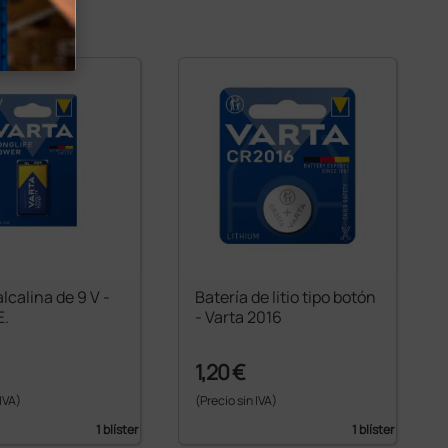
alcalina de 9 V -
Batería de litio tipo botón
E.
- Varta 2016
1,20 €
 IVA)
(Precio sin IVA)
1 blíster
1 blíster