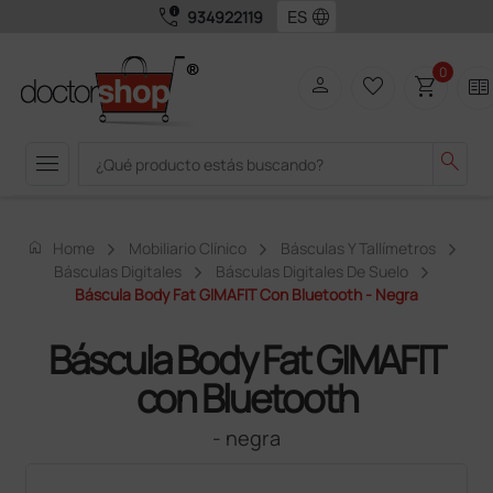
call_quality
language
934922119
0
person
favorite_border
shopping_cart
two_pager
menu
search
home
Home
Mobiliario Clínico
Básculas Y Tallímetros
Básculas Digitales
Básculas Digitales De Suelo
Báscula Body Fat GIMAFIT Con Bluetooth - Negra
Báscula Body Fat GIMAFIT
con Bluetooth
- negra