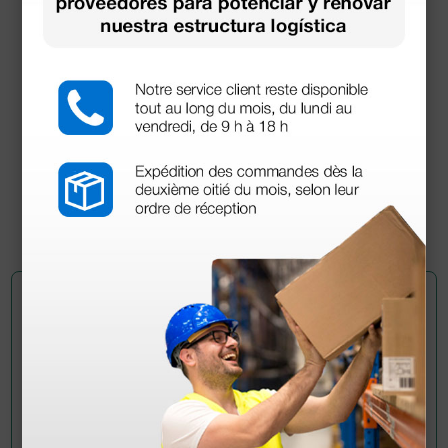
Báscula Body Fat LIBRA - negra
34,20 €
(Precio sin IVA)
1 ud.
Pregúntale a un colega