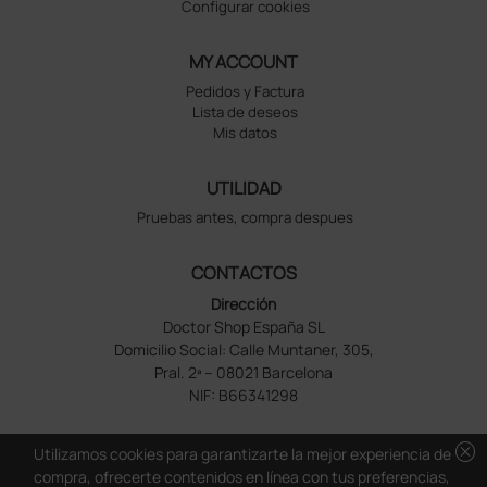
Configurar cookies
MY ACCOUNT
Pedidos y Factura
Lista de deseos
Mis datos
UTILIDAD
Pruebas antes, compra despues
CONTACTOS
Dirección
Doctor Shop España SL
Domicilio Social: Calle Muntaner, 305,
Pral. 2ª – 08021 Barcelona
NIF: B66341298
cancel
Utilizamos cookies para garantizarte la mejor experiencia de
compra, ofrecerte contenidos en línea con tus preferencias,