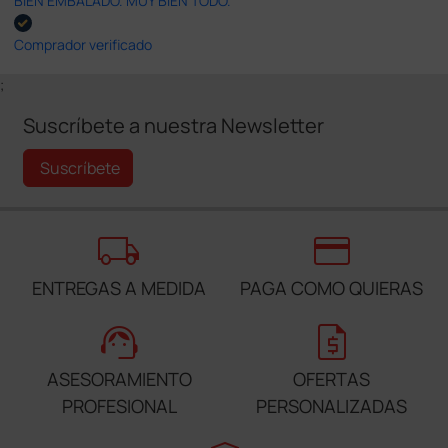
BIEN EMBALADO. MUY BIEN TODO.
Comprador verificado
;
Suscríbete a nuestra Newsletter
Suscríbete
local_shipping
credit_card
ENTREGAS A MEDIDA
PAGA COMO QUIERAS
support_agent
request_quote
ASESORAMIENTO
OFERTAS
PROFESIONAL
PERSONALIZADAS