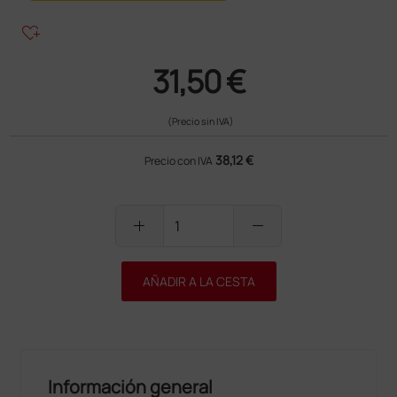
heart_plus
31,50 €
(Precio sin IVA)
38,12 €
Precio con IVA
add
remove
AÑADIR A LA CESTA
Información general