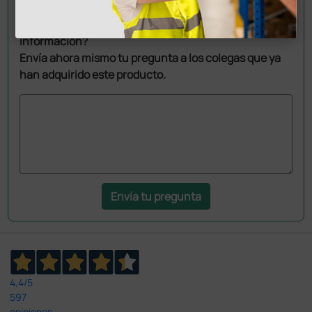
¿Todavía tienes alguna duda? ¿Necesitas más
información?
Envía ahora mismo tu pregunta a los colegas que ya
han adquirido este producto.
Envía tu pregunta
4,4
/5
597
opiniones