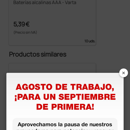
Baterías alcalinas AAA - Varta
5,39 €
(Precio sin IVA)
10 uds.
Productos similares
×