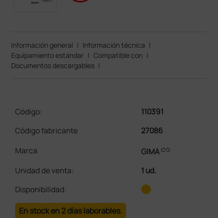
Información general
|
Información técnica
|
Equipamiento estándar
|
Compatible con
|
Documentos descargables
|
Código:
110391
Código fabricante
27086
link
Marca
GIMA
Unidad de venta
:
1 ud.
Disponibilidad:
En stock en 2 días laborables.