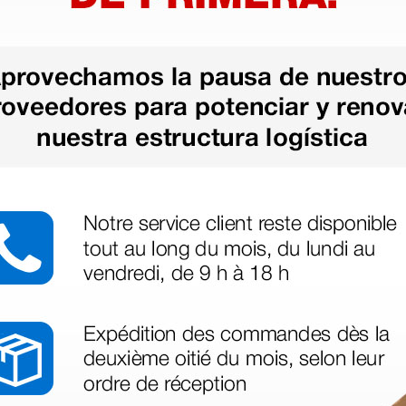
as más
legas que ya