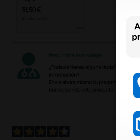
31,50 €
(Precio sin IVA)
1 ud.
Pregúntale a un colega
¿Todavía tienes alguna duda? ¿Necesit
información?
Envía ahora mismo tu pregunta a los co
han adquirido este producto.