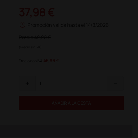
37,98 €
schedule
Promoción válida hasta el 14/8/2026
Precio
42,20 €
(Precio sin IVA)
45,96 €
Precio con IVA
add
remove
AÑADIR A LA CESTA