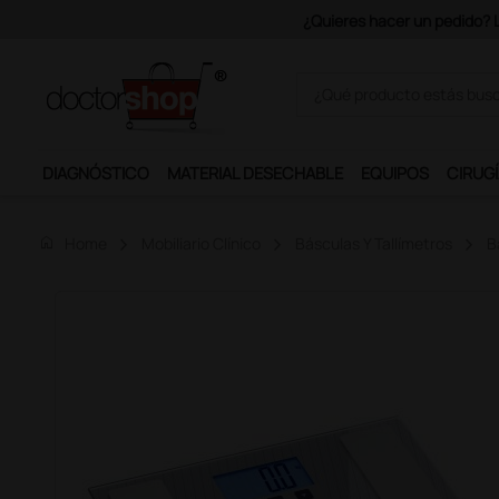
Únete al programa Ds Plus y p
DIAGNÓSTICO
MATERIAL DESECHABLE
EQUIPOS
CIRUGÍ
home
Home
Mobiliario Clínico
Básculas Y Tallímetros
B