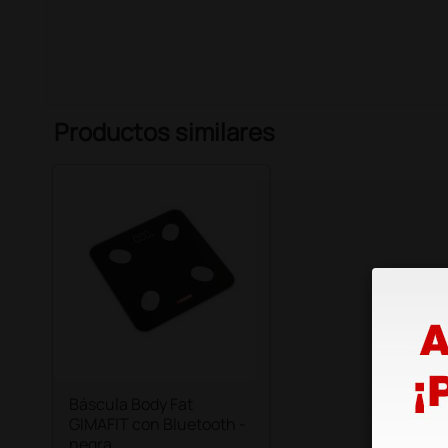
Productos similares
Báscula Body Fat
GIMAFIT con Bluetooth -
negra