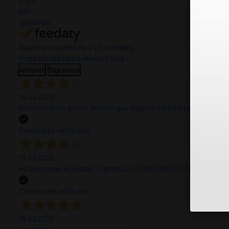
4,4
/5
597
opiniones
Nuestras reseñas de 4 y 5 estrellas.
Haga clic aquí para leerlos todos >
Anterior
Siguiente
14 Jul 2026
todo correcto. podria señalar que un poco caro los portes y el pl
Comprador verificado
13 Jul 2026
Es fácil hacer el pedido. El producto, bastante mas barato que 
Comprador verificado
13 Jul 2026