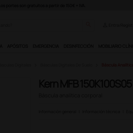
odrás disfrutar de muchos servicios exclusivos.
search
person
Entra/Regíst
A
APÓSITOS
EMERGENCIA
DESINFECCIÓN
MOBILIARIO CLÍN
ásculas Digitales
Básculas Digitales De Suelo
Báscula Analíti
Kern MFB 150K100S05
Báscula analítica corporal
Información general
|
Información técnica
|
Equ