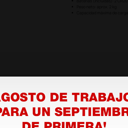
Baterías (incluidas): 2 CR2
Peso neto: aprox. 2 kg
Capacidad máxima de carga: