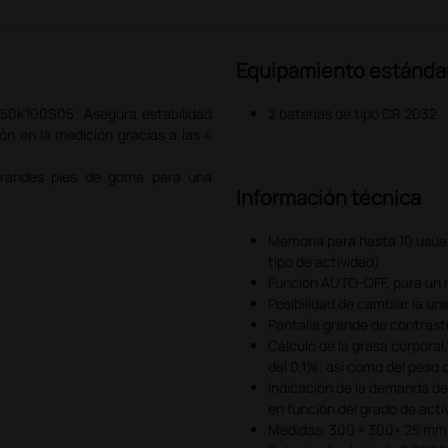
Equipamiento estánda
150K100S05. Asegura estabilidad
2 baterías de tipo CR 2032
ión en la medición gracias a las 4
 grandes pies de goma para una
Información técnica
Memoria para hasta 10 usuari
tipo de actividad)
Función AUTO-OFF, para un m
Posibilidad de cambiar la un
Pantalla grande de contraste
Cálculo de la grasa corporal
del 0,1%; así como del peso 
Indicación de la demanda de 
en función del grado de activ
Medidas: 300 × 300× 25 mm