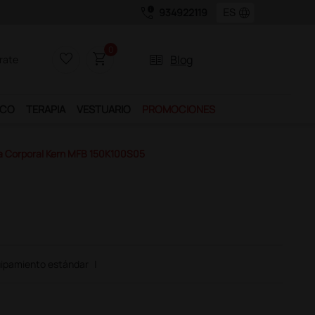
call_quality
language
934922119
0
favorite_border
shopping_cart
two_pager
Blog
rate
ICO
TERAPIA
VESTUARIO
PROMOCIONES
ca Corporal Kern MFB 150K100S05
ipamiento estándar
|