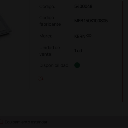
Código:
5400048
Código
MFB 150K100S05
fabricante
link
Marca
KERN
Unidad de
1 ud.
venta
:
Disponibilidad:
heart_plus
ork
Equipamiento estándar