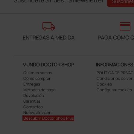
Suscríbete a nuestra Newsletter
Suscríbet
local_shipping
credit_card
ENTREGAS A MEDIDA
PAGA COMO Q
MUNDO DOCTOR SHOP
INFORMACIONES
Quiénes somos
POLÍTICA DE PRIVA
Cómo comprar
Condiciones de ven
Entregas
Cookies
Métodos de pago
Configurar cookies
Devolución
Garantías
Contactos
Nuevo almacén
Descubrir Doctor Shop Plus