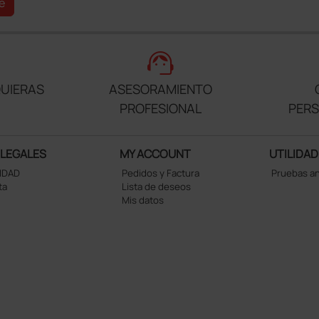
e
support_agent
UIERAS
ASESORAMIENTO
PROFESIONAL
PER
 LEGALES
MY ACCOUNT
UTILIDAD
CIDAD
Pedidos y Factura
Pruebas a
ta
Lista de deseos
Mis datos