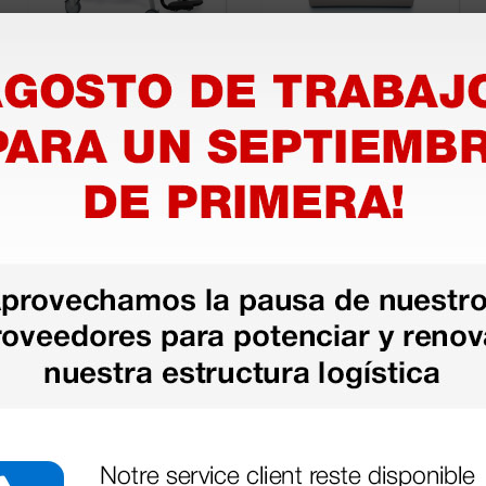
digital con silla
digital SECA 899 -
SECA 956 - Clase IIII
200 kg - Clase III
1.620,00 €
700,00 €
(Precio sin IVA)
(Precio sin IVA)
1 ud.
1 ud.
Cargar más productos