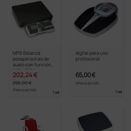
MPB Balanza
digital para uso
pesapersonas de
profesional
suelo con función
IMC - 300 kg
202,24 €
65,00 €
256,00 €
(Precio sin IVA)
(Precio sin IVA)
1 ud.
1 ud.