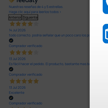
Nuestras reseñas de 4 y 5 estrellas.
Haga clic aquí para leerlos todos >
Anterior
Siguiente
14 Jul 2026
todo correcto. podria señalar que un poco caro los portes y el pl
Comprador verificado
13 Jul 2026
Es fácil hacer el pedido. El producto, bastante mas barato que 
Comprador verificado
13 Jul 2026
Excelente
Comprador verificado