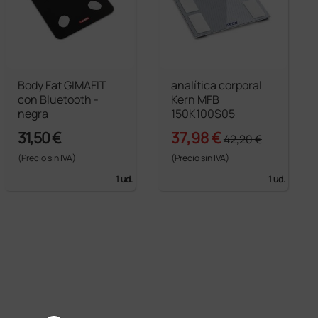
Body Fat GIMAFIT
analítica corporal
con Bluetooth -
Kern MFB
negra
150K100S05
31,50 €
37,98 €
42,20 €
(Precio sin IVA)
(Precio sin IVA)
1 ud.
1 ud.