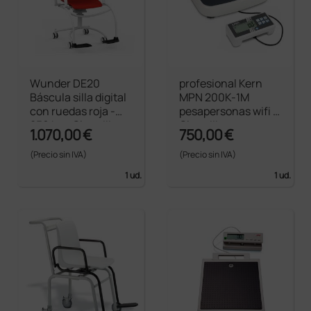
Wunder DE20
profesional Kern
Báscula silla digital
MPN 200K-1M
con ruedas roja -
pesapersonas wifi -
250 kg - Clase III
Clase III
1.070,00 €
750,00 €
(Precio sin IVA)
(Precio sin IVA)
1 ud.
1 ud.