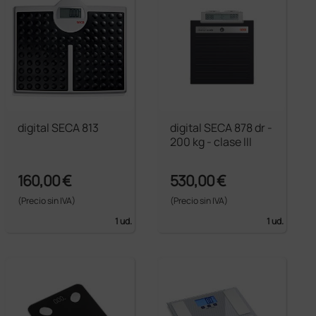
digital SECA 813
digital SECA 878 dr -
200 kg - clase III
160,00 €
530,00 €
(Precio sin IVA)
(Precio sin IVA)
1 ud.
1 ud.