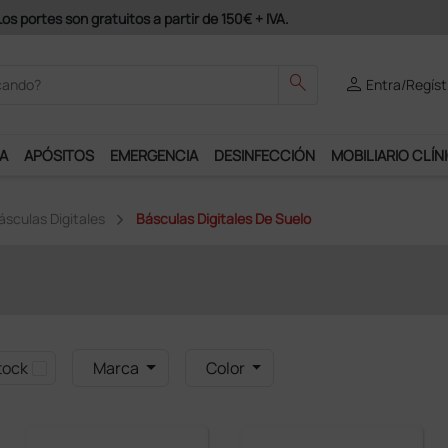
Únete al programa Ds Plus y podrás disfrutar de muchos servici
search
person
Entra/Regíst
A
APÓSITOS
EMERGENCIA
DESINFECCIÓN
MOBILIARIO CLÍN
ásculas Digitales
Básculas Digitales De Suelo
tock
Marca
Color