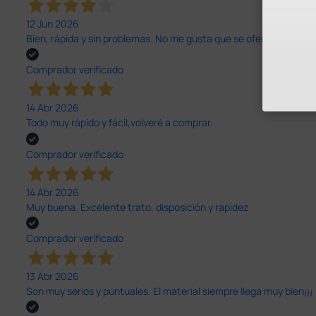
12 Jun 2026
Bien, rápida y sin problemas. No me gusta que se oferten productos
Comprador verificado
14 Abr 2026
Todo muy rápido y fácil,volveré a comprar.
Comprador verificado
14 Abr 2026
Muy buena. Excelente trato, disposición y rapidez
Comprador verificado
13 Abr 2026
Son muy serios y puntuales. El material siempre llega muy bien¡¡¡