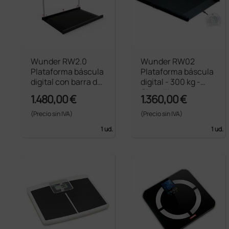
Wunder RW2.0
Wunder RW02
Plataforma báscula
Plataforma báscula
digital con barra de
digital - 300 kg -
apoyo
Clase III
1.480,00 €
1.360,00 €
(Precio sin IVA)
(Precio sin IVA)
1 ud.
1 ud.