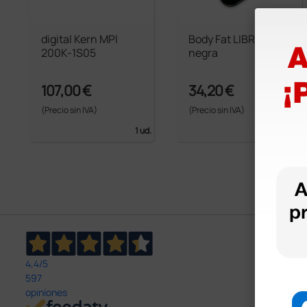
digital Kern MPI
Body Fat LIBRA -
200K-1S05
negra
107,00 €
34,20 €
(Precio sin IVA)
(Precio sin IVA)
1 ud.
1 ud.
4,4
/5
597
opiniones