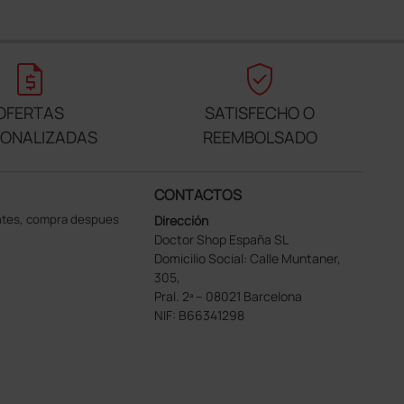
request_quote
verified_user
OFERTAS
SATISFECHO O
SONALIZADAS
REEMBOLSADO
CONTACTOS
ntes, compra despues
Dirección
Doctor Shop España SL
Domicilio Social: Calle Muntaner,
305,
Pral. 2ª – 08021 Barcelona
NIF: B66341298