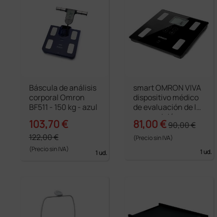
Báscula de análisis
smart OMRON VIVA
corporal Omron
dispositivo médico
BF511 - 150 kg - azul
de evaluación de la
composición
103,70 €
81,00 €
90,00 €
corporal - bluetooth
122,00 €
(Precio sin IVA)
(Precio sin IVA)
1 ud.
1 ud.