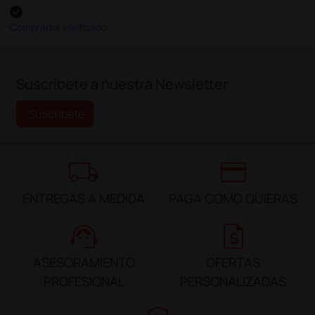
Comprador verificado
;
Suscríbete a nuestra Newsletter
Suscríbete
local_shipping
credit_card
ENTREGAS A MEDIDA
PAGA COMO QUIERAS
support_agent
request_quote
ASESORAMIENTO
OFERTAS
PROFESIONAL
PERSONALIZADAS