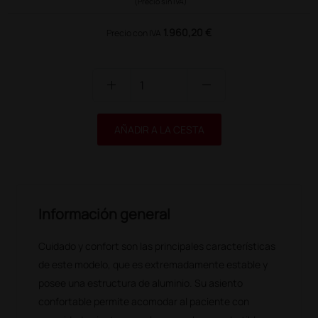
(Precio sin IVA)
1.960,20 €
Precio con IVA
add
remove
AÑADIR A LA CESTA
Información general
Cuidado y confort son las principales características
de este modelo, que es extremadamente estable y
posee una estructura de aluminio. Su asiento
confortable permite acomodar al paciente con