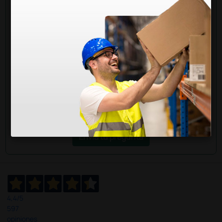
¿Todavía tienes alguna duda? ¿Necesitas más
información?
Envía ahora mismo tu pregunta a los colegas que ya
han adquirido este producto.
Envía tu pregunta
4,4
/5
597
opiniones