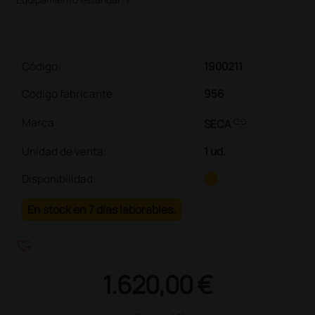
Código:
1900211
Código fabricante
956
link
Marca
SECA
Unidad de venta
:
1 ud.
Disponibilidad:
En stock en 7 días laborables.
heart_plus
1.620,00 €