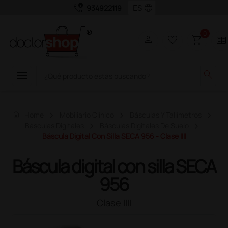
call_quality
language
934922119
0
person
favorite_border
shopping_cart
two_pager
menu
search
home
Home
Mobiliario Clínico
Básculas Y Tallímetros
Básculas Digitales
Básculas Digitales De Suelo
Báscula Digital Con Silla SECA 956 - Clase IIII
Báscula digital con silla SECA
956
Clase IIII