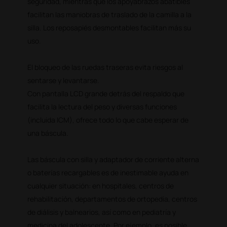
seguridad, mientras que los apoyabrazos abatibles
facilitan las maniobras de traslado de la camilla a la
silla. Los reposapiés desmontables facilitan más su
uso.
El bloqueo de las ruedas traseras evita riesgos al
sentarse y levantarse.
Con pantalla LCD grande detrás del respaldo que
facilita la lectura del peso y diversas funciones
(incluida ICM), ofrece todo lo que cabe esperar de
una báscula.
Las báscula con silla y adaptador de corriente alterna
o baterías recargables es de inestimable ayuda en
cualquier situación: en hospitales, centros de
rehabilitación, departamentos de ortopedia, centros
de diálisis y balnearios, así como en pediatría y
medicina del adolescente. Por ejemplo, es posible