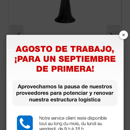
×
Mini espéculo desechable negro - Ø 2,5 mm - 100
unidades
2,44 €
3,48 €
(Precio sin IVA)
100 uds.
Productos similares