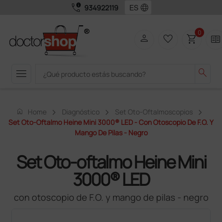
call_quality
language
934922119
0
person
favorite_border
shopping_cart
two_pager
menu
search
home
Home
Diagnóstico
Set Oto-Oftalmoscopios
Set Oto-Oftalmo Heine Mini 3000® LED - Con Otoscopio De F.O. Y
Mango De Pilas - Negro
Set Oto-oftalmo Heine Mini
3000® LED
con otoscopio de F.O. y mango de pilas - negro