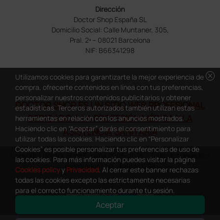
Dirección
Doctor Shop España SL
Domicilio Social: Calle Muntaner, 305,
Pral. 2ª – 08021 Barcelona
NIF: B66341298
cancel
Utilizamos cookies para garantizarte la mejor experiencia de
compra, ofrecerte contenidos en línea con tus preferencias,
personalizar nuestros contenidos publicitarios y obtener
DOCTOR SHOP ES UN SITIO WEB PROFESIONAL
estadísticas. Terceros autorizados también utilizan estas
DEDICADO A LA PROFESIÓN MÉDICA Y LA
herramientas en relación con los anuncios mostrados.
Haciendo clic en “Aceptar” darás el consentimiento para
ASISTENCIA SANITARIA
utilizar todas las cookies. Haciendo clic en “Personalizar
Cookies” es posible personalizar tus preferencias de uso de
Copyright Doctor Shop España 2005-2026 - Todos los derechos
las cookies. Para más información puedes visitar la página
reservados - NIF.: B66341298
Cookies policy
y
Privacidad
. Al cerrar este banner rechazas
todas las cookies excepto las estrictamente necesarias
para el correcto funcionamiento durante tu sesión.
Aceptar