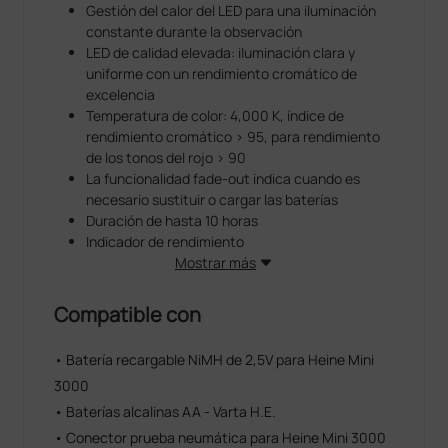
Gestión del calor del LED para una iluminación
constante durante la observación
LED de calidad elevada: iluminación clara y
uniforme con un rendimiento cromático de
excelencia
Temperatura de color: 4,000 K, índice de
rendimiento cromático > 95, para rendimiento
de los tonos del rojo > 90
La funcionalidad fade-out indica cuando es
necesario sustituir o cargar las baterías
Duración de hasta 10 horas
Indicador de rendimiento
Con diafragma y estrella de fijación y filtro de
Mostrar más
gris para reducir la intensidad de la luz. Lentes
de calidad elevada y rendimiento cromático de
Compatible con
excelencia, incluso con las partes pequeñas
Los lentes HEINE garantizan una imagen clara y
• Batería recargable NiMH de 2,5V para Heine Mini
limpia, con una reducción significativa de los
3000
reflejos
5 diafragmas diferentes. Todas las
• Baterías alcalinas AA - Varta H.E.
funcionalidades más importantes, incluidas la
• Conector prueba neumática para Heine Mini 3000