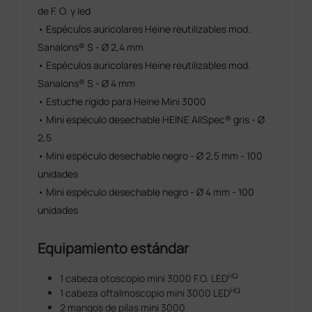
estrella de fijación y el filtro gris para pacientes
de F. O. y led
sensibles a la luz
• Espéculos auricolares Heine reutilizables mod.
Rango de corrección 18 lentes de -20 D a +20 D
Facilidad de uso: oftalmoscopía sin necesidad
Sanalons® S - Ø 2,4 mm
de dilatacióen de las pupilas
• Espéculos auricolares Heine reutilizables mod.
Clip con botón de encendido/apagado integrado
Sanalons® S - Ø 4 mm
Baterías intercambiables (formato AA)
• Estuche rígido para Heine Mini 3000
• Mini espéculo desechable HEINE AllSpec® gris - Ø
Posibilidad de uso de la batería recargable (cód.
2,5
1900458) con cargador mini NT (cód. 1900598),
• Mini espéculo desechable negro - Ø 2,5 mm - 100
ambos opcionales.
unidades
• Mini espéculo desechable negro - Ø 4 mm - 100
unidades
Equipamiento estándar
HQ
1 cabeza otoscopio mini 3000 F.O. LED
HQ
1 cabeza oftalmoscopio mini 3000 LED
2 mangos de pilas mini 3000