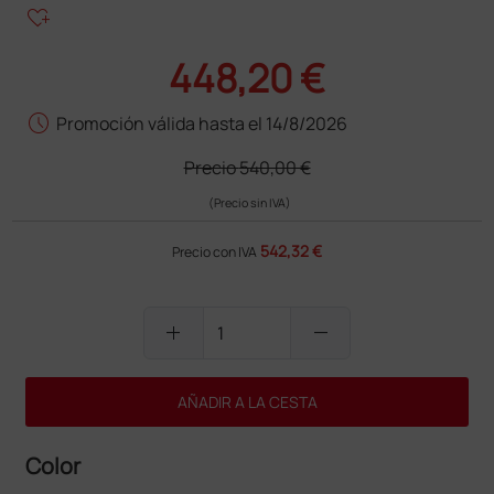
heart_plus
448,20 €
schedule
Promoción válida hasta el 14/8/2026
Precio
540,00 €
(Precio sin IVA)
542,32 €
Precio con IVA
add
remove
AÑADIR A LA CESTA
Color