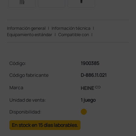
Información general
|
Información técnica
|
Equipamiento estándar
|
Compatible con
|
Código:
1900385
Código fabricante
D-886.11.021
link
Marca
HEINE
Unidad de venta
:
1 juego
Disponibilidad:
En stock en 15 días laborables.