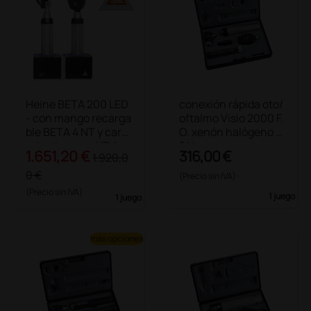
Heine BETA 200 LED
conexión rápida oto/
- con mango recarga
oftalmo Visio 2000 F.
ble BETA 4 NT y carg
O. xenón halógeno 3,
ador de mesa NT 4
5 V
1.651,20 €
316,00 €
1.920,0
0 €
(Precio sin IVA)
(Precio sin IVA)
1 juego
1 juego
más opciones