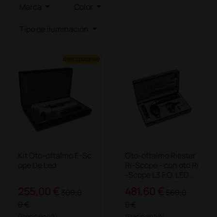
Marca
Color
Tipo de iluminación
más opciones
Kit Oto-oftalmo E-Sc
Oto-oftalmo Riester
ope De Led
Ri-Scope - con oto Ri
-Scope L3 F.O. LED y
oftalmo L2 - 3,5V
255,00 €
481,60 €
300,0
560,0
0 €
0 €
(Precio sin IVA)
(Precio sin IVA)