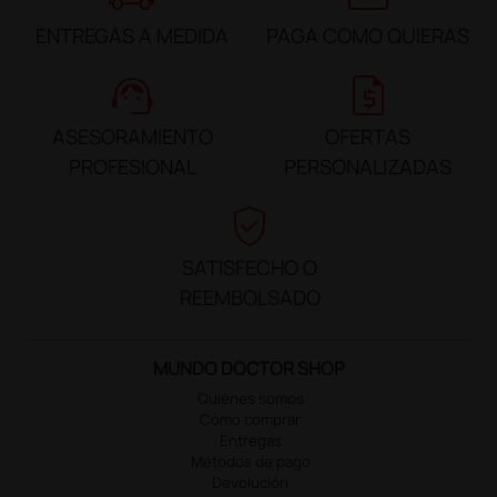
ENTREGAS A MEDIDA
PAGA COMO QUIERAS
support_agent
request_quote
ASESORAMIENTO
OFERTAS
PROFESIONAL
PERSONALIZADAS
verified_user
SATISFECHO O
REEMBOLSADO
MUNDO DOCTOR SHOP
Quiénes somos
Cómo comprar
Entregas
Métodos de pago
Devolución