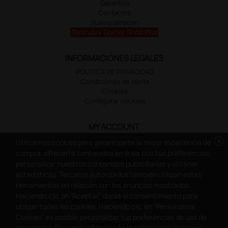
Garantías
Contactos
Nuevo almacén
Descubrir Doctor Shop Plus
INFORMACIONES LEGALES
POLÍTICA DE PRIVACIDAD
Condiciones de venta
Cookies
Configurar cookies
MY ACCOUNT
cancel
Pedidos y Factura
Utilizamos cookies para garantizarte la mejor experiencia de
Lista de deseos
compra, ofrecerte contenidos en línea con tus preferencias,
Mis datos
personalizar nuestros contenidos publicitarios y obtener
estadísticas. Terceros autorizados también utilizan estas
herramientas en relación con los anuncios mostrados.
UTILIDAD
Haciendo clic en “Aceptar” darás el consentimiento para
Pruebas antes, compra despues
utilizar todas las cookies. Haciendo clic en “Personalizar
Cookies” es posible personalizar tus preferencias de uso de
CONTACTOS
las cookies. Para más información puedes visitar la página