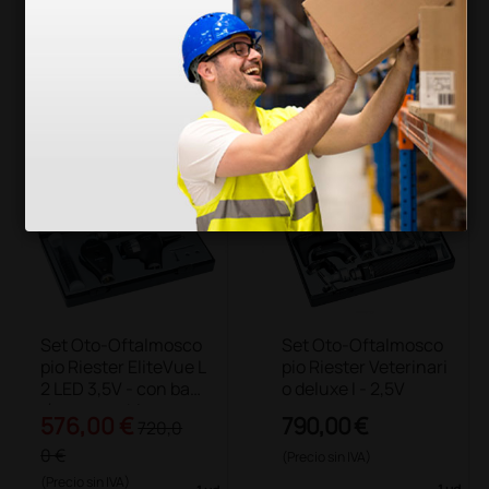
540,0
0 €
(Precio sin IVA)
(Precio sin IVA)
1 ud.
1 juego
Set Oto-Oftalmosco
Set Oto-Oftalmosco
pio Riester EliteVue L
pio Riester Veterinari
2 LED 3,5V - con bate
o deluxe I - 2,5V
ría recargable
576,00 €
790,00 €
720,0
0 €
(Precio sin IVA)
(Precio sin IVA)