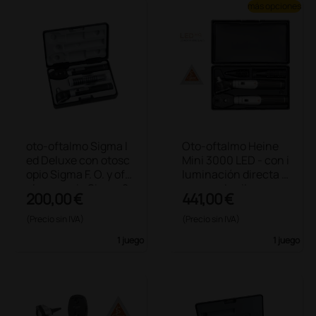
más opciones
oto-oftalmo Sigma l
Oto-oftalmo Heine
ed Deluxe con otosc
Mini 3000 LED - con i
opio Sigma F. O. y oft
luminación directa y
almoscopio Sigma 2,
mango de pilas - neg
200,00 €
441,00 €
5 V
ro
(Precio sin IVA)
(Precio sin IVA)
1 juego
1 juego