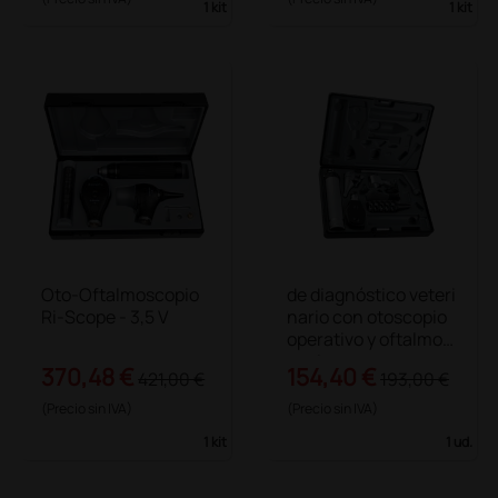
1 kit
1 kit
Oto-Oftalmoscopio
de diagnóstico veteri
Ri-Scope - 3,5 V
nario con otoscopio
operativo y oftalmos
copio
370,48 €
154,40 €
421,00 €
193,00 €
(Precio sin IVA)
(Precio sin IVA)
1 kit
1 ud.