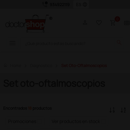
call_quality
language
934922119
0
person
favorite_border
shopping_cart
two_page
menu
search
home
Home
Diagnóstico
Set Oto-Oftalmoscopios
Set oto-oftalmoscopios
Encontrados
18
productos
Promociones
Ver productos en stock