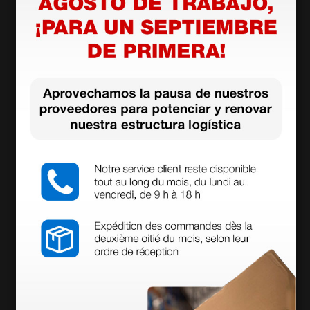
mango tipo C
o - 3,5 V
199,00 €
169,50 €
226,0
0 €
(Precio sin IVA)
(Precio sin IVA)
1 juego
1 ud.
más opciones
de diagnóstico Xeno
Oto-oftalmo Heine
n - halógeno - 3,5 V
Mini 3000® LED con
otoscopio de F.O. y m
ango de pilas
213,00 €
448,20 €