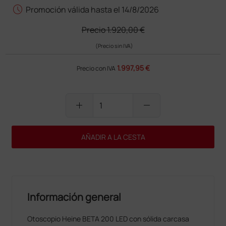
schedule
Promoción válida hasta el 14/8/2026
Precio
1.920,00 €
(Precio sin IVA)
1.997,95 €
Precio con IVA
add
remove
AÑADIR A LA CESTA
Información general
Otoscopio Heine BETA 200 LED con sólida carcasa