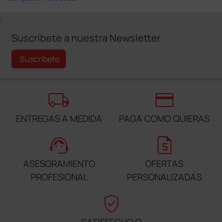
;
Suscríbete a nuestra Newsletter
Suscríbete
local_shipping
credit_card
ENTREGAS A MEDIDA
PAGA COMO QUIERAS
support_agent
request_quote
ASESORAMIENTO
OFERTAS
PROFESIONAL
PERSONALIZADAS
verified_user
SATISFECHO O