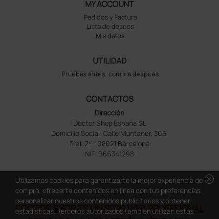
MY ACCOUNT
Pedidos y Factura
Lista de deseos
Mis datos
UTILIDAD
Pruebas antes, compra despues
CONTACTOS
Dirección
Doctor Shop España SL
Domicilio Social: Calle Muntaner, 305,
Pral. 2ª – 08021 Barcelona
NIF: B66341298
cancel
Utilizamos cookies para garantizarte la mejor experiencia de
compra, ofrecerte contenidos en línea con tus preferencias,
personalizar nuestros contenidos publicitarios y obtener
DOCTOR SHOP ES UN SITIO WEB PROFESIONAL
estadísticas. Terceros autorizados también utilizan estas