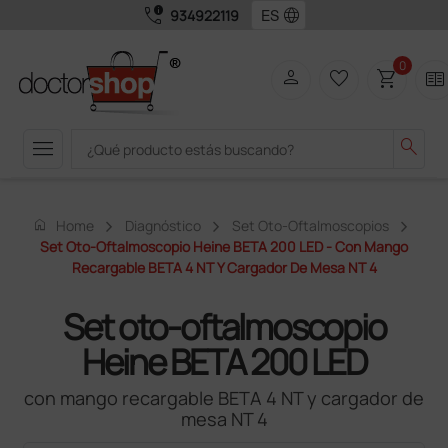
call_quality
language
934922119
0
person
favorite_border
shopping_cart
two_pager
menu
search
home
Home
Diagnóstico
Set Oto-Oftalmoscopios
Set Oto-Oftalmoscopio Heine BETA 200 LED - Con Mango
Recargable BETA 4 NT Y Cargador De Mesa NT 4
Set oto-oftalmoscopio
Heine BETA 200 LED
con mango recargable BETA 4 NT y cargador de
mesa NT 4