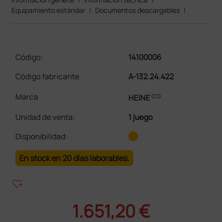
Equipamiento estándar
|
Documentos descargables
|
Código:
14100006
Código fabricante
A-132.24.422
link
Marca
HEINE
Unidad de venta
:
1 juego
Disponibilidad:
En stock en 20 días laborables.
heart_plus
1.651,20 €