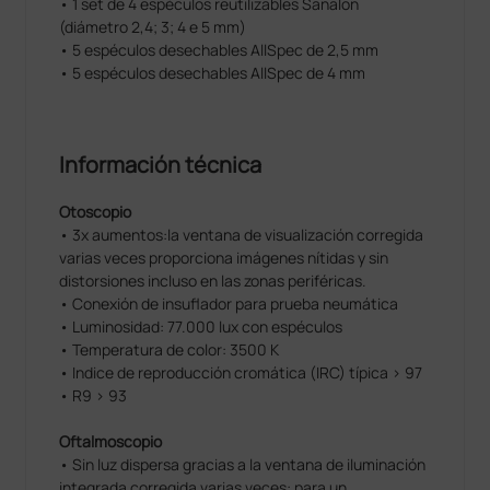
• 1 set de 4 espéculos reutilizables Sanalon
(diámetro 2,4; 3; 4 e 5 mm)
• 5 espéculos desechables AllSpec de 2,5 mm
• 5 espéculos desechables AllSpec de 4 mm
Información técnica
Otoscopio
• 3x aumentos:la ventana de visualización corregida
varias veces proporciona imágenes nítidas y sin
distorsiones incluso en las zonas periféricas.
• Conexión de insuflador para prueba neumática
• Luminosidad: 77.000 lux con espéculos
• Temperatura de color: 3500 K
• Indice de reproducción cromática (IRC) típica > 97
• R9 > 93
Oftalmoscopio
• Sin luz dispersa gracias a la ventana de iluminación
integrada corregida varias veces: para un