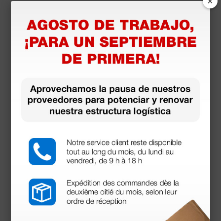
×
instrumentos a lo largo de toda su vida útil
• Con sistema electrónico de seguridad que protege
la batería de una descarga total y garantiza así la
máxima vida útil
• Tecnología Li-ion: sin efecto memoria, no dude en
cargar independientemente del nivel de carga
• Carga rápida: solo aprox. 2 horas de tiempo de
carga con el cargador de mesa NT4
• Indicador del estado de carga: Luz intermitente
desde el compartimiento de carga para confirmar el
modo de carga. La luz continua indica que el proceso
de carga ha concluido.
• Indicador del estado de carga en la pieza de fondo
BETA4 NT: El indicador luminoso naranja avisa de que
el nivel de carga está bajo.
Mostrar más