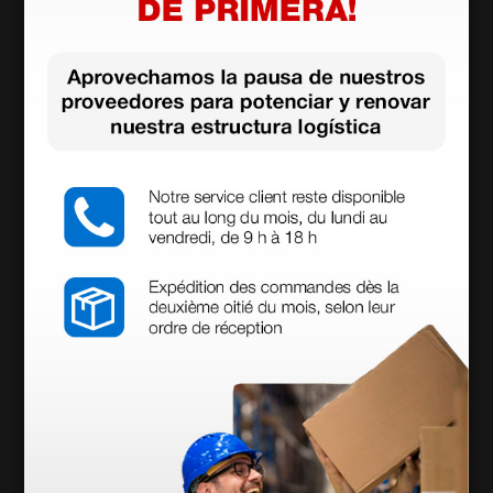
Mini espéculo desechable negro - Ø 2,5 mm - 100
unidades
2,44 €
3,48 €
(Precio sin IVA)
100 uds.
Productos similares