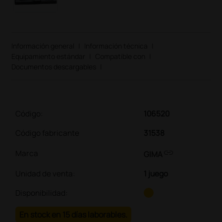
Información general
|
Información técnica
|
Equipamiento estándar
|
Compatible con
|
Documentos descargables
|
Código:
106520
Código fabricante
31538
link
Marca
GIMA
Unidad de venta
:
1 juego
Disponibilidad:
En stock en 15 días laborables.