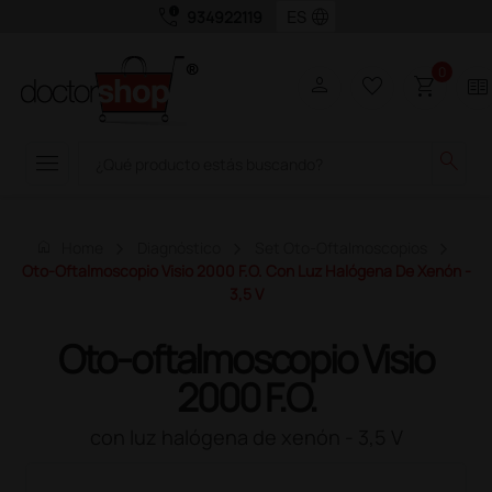
call_quality
language
934922119
0
person
favorite_border
shopping_cart
two_pager
menu
search
home
Home
Diagnóstico
Set Oto-Oftalmoscopios
Oto-Oftalmoscopio Visio 2000 F.O. Con Luz Halógena De Xenón -
3,5 V
Oto-oftalmoscopio Visio
2000 F.O.
con luz halógena de xenón - 3,5 V