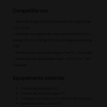
Compatible con
• Base de carga Gima para baterías recargables de
2,5V y 3,5V
• Baterías recargable de Li-Ion para Visio 2000 F.O. y
mango F.O. con LED de 3,5 V y luz halógena/xenón de
3,5V
• Bombilla para otoscopio Sigma Plus F.O. - recambio
• Mini espéculo desechable negro - Ø 2,5 mm - 100
unidades
Equipamiento estándar
Cabeza de otoscopio F.O.
Cabeza de oftalmoscopio F.O.
2 mangos de batería con conexión de bayoneta
Iluminador nasal con luz F.O.