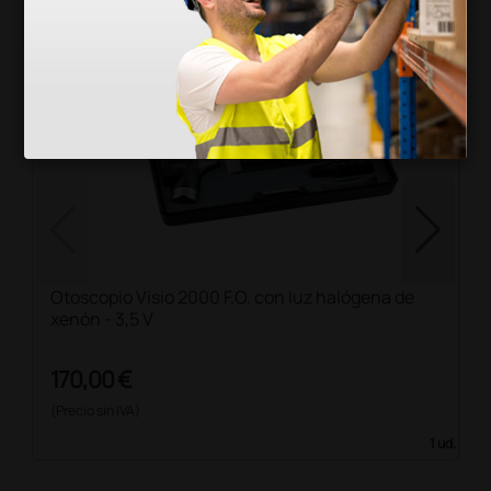
Otoscopio Visio 2000 F.O. con luz halógena de
xenón - 3,5 V
170,00 €
(Precio sin IVA)
1 ud.