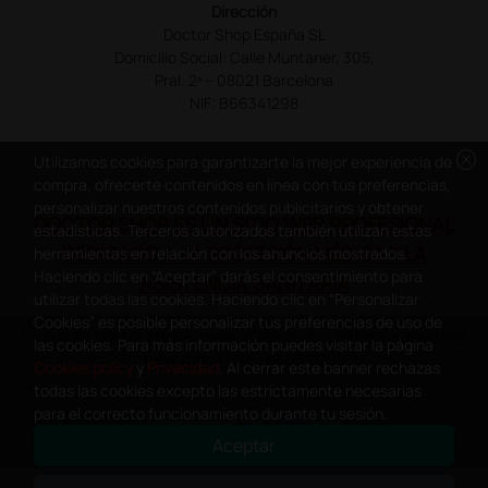
Dirección
Doctor Shop España SL
Domicilio Social: Calle Muntaner, 305,
Pral. 2ª – 08021 Barcelona
NIF: B66341298
cancel
Utilizamos cookies para garantizarte la mejor experiencia de
compra, ofrecerte contenidos en línea con tus preferencias,
personalizar nuestros contenidos publicitarios y obtener
DOCTOR SHOP ES UN SITIO WEB PROFESIONAL
estadísticas. Terceros autorizados también utilizan estas
DEDICADO A LA PROFESIÓN MÉDICA Y LA
herramientas en relación con los anuncios mostrados.
Haciendo clic en “Aceptar” darás el consentimiento para
ASISTENCIA SANITARIA
utilizar todas las cookies. Haciendo clic en “Personalizar
Cookies” es posible personalizar tus preferencias de uso de
Copyright Doctor Shop España 2005-2026 - Todos los derechos
las cookies. Para más información puedes visitar la página
reservados - NIF.: B66341298
Cookies policy
y
Privacidad
. Al cerrar este banner rechazas
todas las cookies excepto las estrictamente necesarias
para el correcto funcionamiento durante tu sesión.
Aceptar