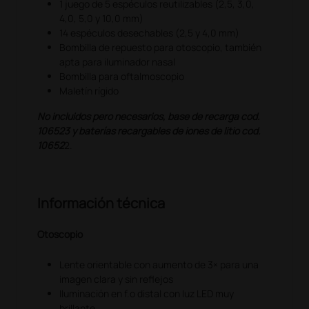
1 juego de 5 espéculos reutilizables (2,5, 3,0,
4,0, 5,0 y 10,0 mm)
14 espéculos desechables (2,5 y 4,0 mm)
Bombilla de repuesto para otoscopio, también
apta para iluminador nasal
Bombilla para oftalmoscopio
Maletín rígido
No incluidos pero necesarios, base de recarga cod.
106523 y baterías recargables de iones de litio cod.
10652
2.
Información técnica
Otoscopio
Lente orientable con aumento de 3× para una
imagen clara y sin reflejos
Iluminación en f.o distal con luz LED muy
brillante