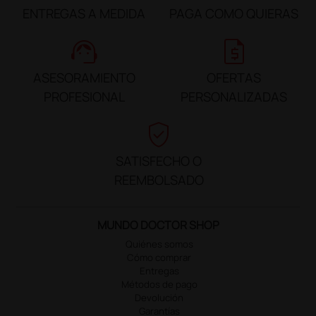
ENTREGAS A MEDIDA
PAGA COMO QUIERAS
support_agent
request_quote
ASESORAMIENTO
OFERTAS
PROFESIONAL
PERSONALIZADAS
verified_user
SATISFECHO O
REEMBOLSADO
MUNDO DOCTOR SHOP
Quiénes somos
Cómo comprar
Entregas
Métodos de pago
Devolución
Garantías