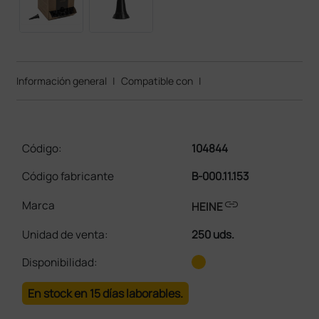
Información general
|
Compatible con
|
Código:
104844
Código fabricante
B-000.11.153
link
Marca
HEINE
Unidad de venta
:
250 uds.
Disponibilidad:
En stock en 15 días laborables.