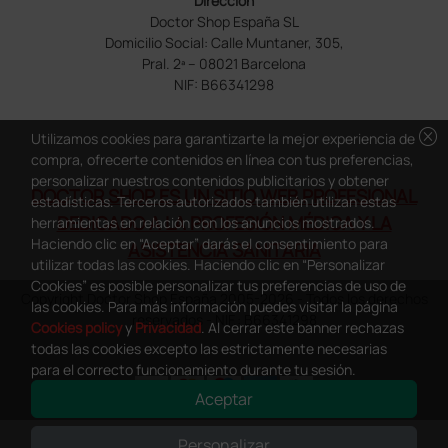
Dirección
Doctor Shop España SL
Domicilio Social: Calle Muntaner, 305,
Pral. 2ª – 08021 Barcelona
NIF: B66341298
cancel
Utilizamos cookies para garantizarte la mejor experiencia de
compra, ofrecerte contenidos en línea con tus preferencias,
personalizar nuestros contenidos publicitarios y obtener
DOCTOR SHOP ES UN SITIO WEB PROFESIONAL
estadísticas. Terceros autorizados también utilizan estas
DEDICADO A LA PROFESIÓN MÉDICA Y LA
herramientas en relación con los anuncios mostrados.
Haciendo clic en “Aceptar” darás el consentimiento para
ASISTENCIA SANITARIA
utilizar todas las cookies. Haciendo clic en “Personalizar
Cookies” es posible personalizar tus preferencias de uso de
Copyright Doctor Shop España 2005-2026 - Todos los derechos
las cookies. Para más información puedes visitar la página
reservados - NIF.: B66341298
Cookies policy
y
Privacidad
. Al cerrar este banner rechazas
todas las cookies excepto las estrictamente necesarias
para el correcto funcionamiento durante tu sesión.
Aceptar
0
This site is protected by reCAPTCHA and the Google
Privacy Policy
and
Personalizar