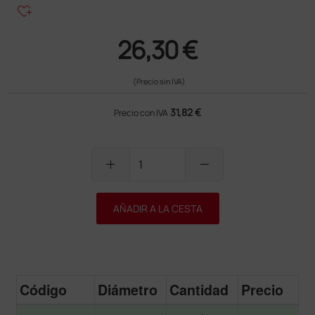
heart_plus
26,30 €
(Precio sin IVA)
31,82 €
Precio con IVA
add
remove
AÑADIR A LA CESTA
Código
Diámetro
Cantidad
Precio