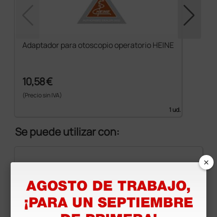
Adaptador para otoscopio operatorio HEINE
10,58 €
(Precio sin IVA)
1 ud.
Se puede utilizar con:
×