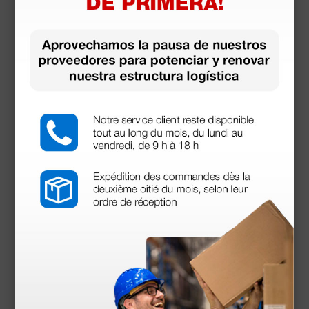
Otoscopio Heine Mini 3000® F.O. LED - 2,5V con
mango a baterías - azul
173,94 €
223,00 €
(Precio sin IVA)
1 ud.
Productos similares