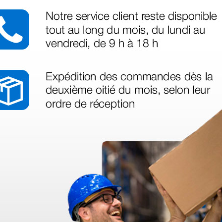
llSpec - Ø 3 mm
ngos Beta 4 recargables
 S - Ø 2,4 mm
 S - Ø 3 mm
® S - Ø 2,4 mm
® S - Ø 3 mm
® S - Ø 4 mm
® S - Ø 4 mm
® S - Ø 5 mm
es médicos E4-USB para cable