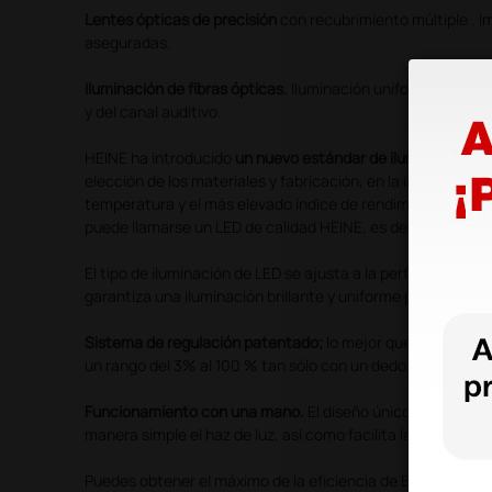
Lentes ópticas de precisión
con recubrimiento múltiple . Im
aseguradas.
Iluminación de fibras ópticas.
Iluminación uniforme y clara
y del canal auditivo.
HEINE ha introducido
un nuevo estándar de iluminación gr
elección de los materiales y fabricación, en la intensidad de 
temperatura y el más elevado índice de rendimiento cromá
puede llamarse un LED de calidad HEINE, es decir HEINE L
El tipo de iluminación de LED se ajusta a la perfección al s
garantiza una iluminación brillante y uniforme para el mejo
Sistema de regulación patentado;
lo mejor que puedes enc
un rango del 3% al 100 % tan sólo con un dedo.
Funcionamiento con una mano.
El diseño único de su sist
manera simple el haz de luz, así como facilita la limpieza de
Puedes obtener el máximo de la eficiencia de BETA 400 LE