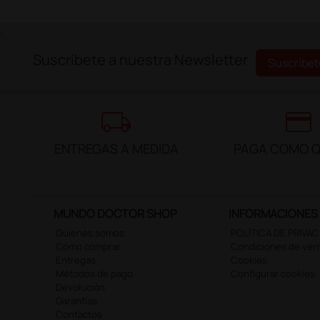
;
Suscríbete a nuestra Newsletter
Suscríbet
local_shipping
credit_card
ENTREGAS A MEDIDA
PAGA COMO Q
MUNDO DOCTOR SHOP
INFORMACIONES
Quiénes somos
POLÍTICA DE PRIVA
Cómo comprar
Condiciones de ven
Entregas
Cookies
Métodos de pago
Configurar cookies
Devolución
Garantías
Contactos