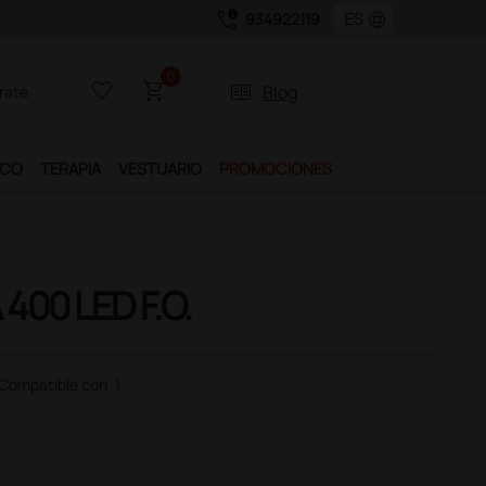
call_quality
language
934922119
0
favorite_border
shopping_cart
two_pager
Blog
rate
ICO
TERAPIA
VESTUARIO
PROMOCIONES
400 LED F.O.
Compatible con
|