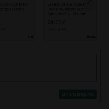
dor con conector
Espéculos auricolares
oscopios Heine
Heine reutilizables mod.
Sanalons® S - Ø 4 mm
€
281,00 €
 IVA)
(Precio sin IVA)
1 ud.
50 uds.
Envía tu pregunta