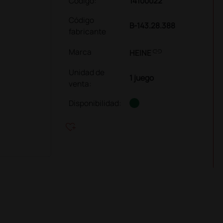
Código:
14100022
Código
B-143.28.388
fabricante
link
Marca
HEINE
Unidad de
1 juego
venta
:
Disponibilidad:
heart_plus