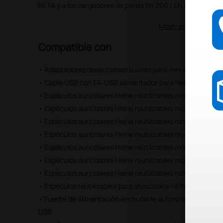
BETA y a los cargadores de pared EN 200 / EN 200-1.
Mostrar más
Compatible con
• Adaptadores desechables suaves para mini espéculos A
• Cable USB con E4-USB alimentador para Heine iC1 y ma
• Espéculos auricolares Heine reutilizables mod. Sanalons
• Espéculos auricolares Heine reutilizables mod. Sanalons
• Espéculos auricolares Heine reutilizables mod. Sanalons
• Espéculos auricolares Heine reutilizables mod. Sanalons
• Espéculos auricolares Heine reutilizables mod. Sanalons
• Espéculos auricolares Heine reutilizables mod. Sanalons
• Espéculos auricolares Heine reutilizables mod. Sanalons
• Espéculos reutilizables para otoscopios HEINE
• Fuente de alimentación enchufable autorizada para fin
USB