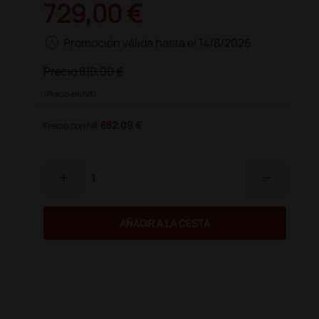
729,00 €
schedule
Promoción válida hasta el 14/8/2026
Precio
810,00 €
(Precio sin IVA)
882,09 €
Precio con IVA
add
remove
AÑADIR A LA CESTA