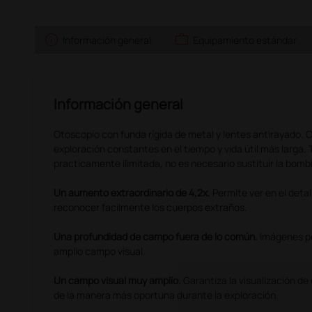
info
work
Información general
Equipamiento estándar
Información general
Otoscopio con funda rígida de metal y lentes antirayado. C
exploración constantes en el tiempo y vida útil más larga.
practicamente ilimitada, no es necesario sustituir la bombi
Un aumento extraordinario de 4,2x.
Permite ver en el deta
reconocer facilmente los cuerpos extraños.
Una profundidad de campo fuera de lo común.
Imágenes pe
amplio campo visual.
Un campo visual muy amplio.
Garantiza la visualización de
de la manera más oportuna durante la exploración.