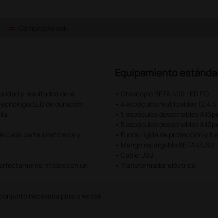
list
Compatible con
Equipamiento estánda
alidad y resultados de la
• Otoscopio BETA 400 LED F.O.
 Tecnología LED de duración
• 4 espéculos reutilizables (2,4 3
lla.
• 5 espéculos desechables AllSp
• 5 espéculos desechables AllS
lle cada parte anatómica y
• Funda rígida de protección y tr
• Mango recargable BETA4 USB
• Cable USB
rfectamente nítidas con un
• Transformador eléctrico
 conjunto necesaria para orientar