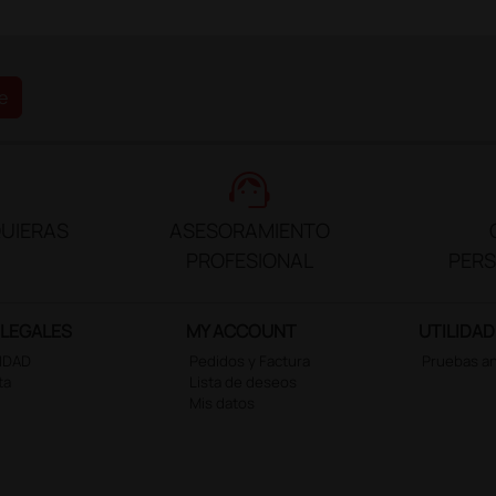
e
support_agent
UIERAS
ASESORAMIENTO
PROFESIONAL
PER
 LEGALES
MY ACCOUNT
UTILIDAD
CIDAD
Pedidos y Factura
Pruebas a
ta
Lista de deseos
Mis datos