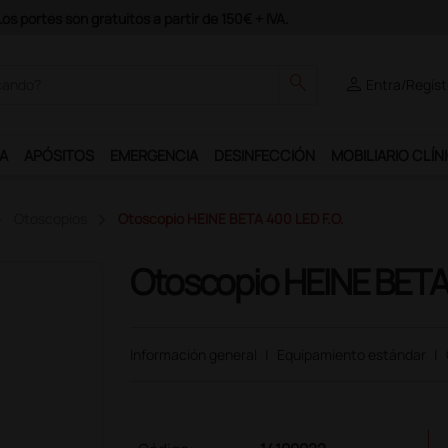
rama Ds Plus y podrás disfrutar de muchos servicios exclusivos.
search
person
Entra/Regíst
A
APÓSITOS
EMERGENCIA
DESINFECCIÓN
MOBILIARIO CLÍN
Otoscopios
Otoscopio HEINE BETA 400 LED F.O.
Otoscopio HEINE BETA 
Información general
|
Equipamiento estándar
|