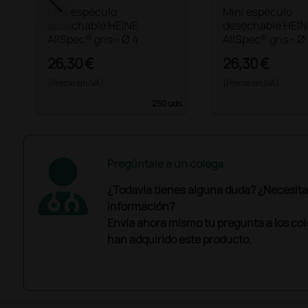
Mini espéculo
Mini espéculo
desechable HEINE
desechable HEIN
AllSpec® gris - Ø 4
AllSpec® gris - Ø
26,30 €
26,30 €
(Precio sin IVA)
(Precio sin IVA)
250 uds.
Pregúntale a un colega
¿Todavía tienes alguna duda? ¿Necesit
información?
Envía ahora mismo tu pregunta a los co
han adquirido este producto.