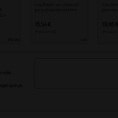
Insuflador sin conector
Insufla
E
para otoscopios Heine
para ot
 2,5
13,54 €
19,86 
(Precio sin IVA)
(Precio sin
250 uds.
1 ud.
as más
legas que ya