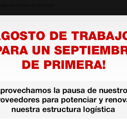
ágenes nítidas y sin distorsión
 sin encandilamientos del tímpano
acias a sus LEDHQ.
Lo mejor en la
la luz, en la gestión de la
tico. Todo esto y más es lo que
EDHQ.
istema óptico y, al mismo tiempo,
r diagnóstico.
ontrar en el mercado. Ajustes en
ema óptico permite orientar de
l cabezal.
D gracias al mango recargable