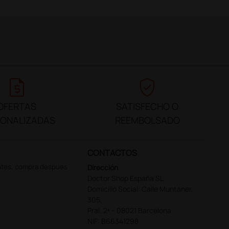
request_quote
verified_user
OFERTAS
SATISFECHO O
SONALIZADAS
REEMBOLSADO
CONTACTOS
ntes, compra despues
Dirección
Doctor Shop España SL
Domicilio Social: Calle Muntaner,
305,
Pral. 2ª – 08021 Barcelona
NIF: B66341298