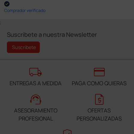
Comprador verificado
;
Suscríbete a nuestra Newsletter
Suscríbete
local_shipping
credit_card
ENTREGAS A MEDIDA
PAGA COMO QUIERAS
support_agent
request_quote
ASESORAMIENTO
OFERTAS
PROFESIONAL
PERSONALIZADAS