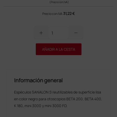
(Precio sin IVA)
31,22 €
Precio con IVA
add
remove
AÑADIR A LA CESTA
Información general
Espéculos SANALON S reutilizables de superficie lisa
en color negro para otoscopios BETA 200, BETA 400,
K 180, mini 3000 y mini 3000 FO.