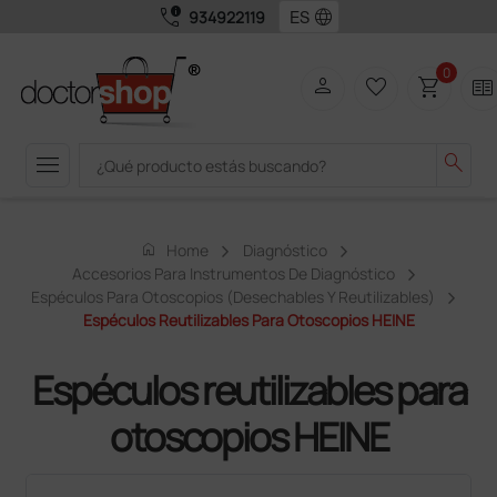
call_quality
language
934922119
0
person
favorite_border
shopping_cart
two_pager
menu
search
home
Home
Diagnóstico
Accesorios Para Instrumentos De Diagnóstico
Espéculos Para Otoscopios (desechables Y Reutilizables)
Espéculos Reutilizables Para Otoscopios HEINE
Espéculos reutilizables para
otoscopios HEINE