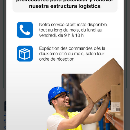
¿Todavía tienes alguna duda? ¿Necesitas más
información?
Envía ahora mismo tu pregunta a los colegas que ya
han adquirido este producto.
Envía tu pregunta
4,4
/5
597
opiniones