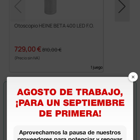
Otoscopio HEINE BETA 400 LED F.O.
729,00 €
810,00 €
(Precio sin IVA)
1 juego
×
Pregúntale a un colega