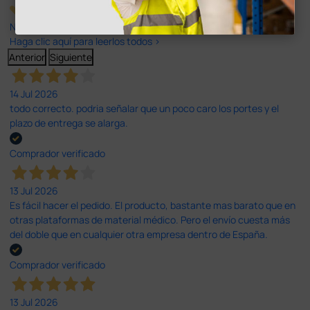
Nuestras reseñas de 4 y 5 estrellas.
Haga clic aquí para leerlos todos >
Anterior
Siguiente
14 Jul 2026
todo correcto. podria señalar que un poco caro los portes y el
plazo de entrega se alarga.
Comprador verificado
13 Jul 2026
Es fácil hacer el pedido. El producto, bastante mas barato que en
otras plataformas de material médico. Pero el envío cuesta más
del doble que en cualquier otra empresa dentro de España.
Comprador verificado
13 Jul 2026