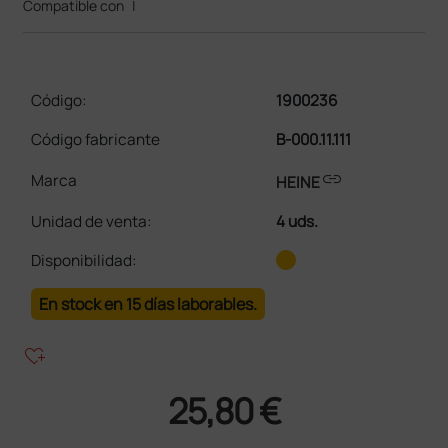
Compatible con
|
Código:
1900236
Código fabricante
B-000.11.111
link
Marca
HEINE
Unidad de venta
:
4 uds.
Disponibilidad:
En stock en 15 días laborables.
heart_plus
25,80 €