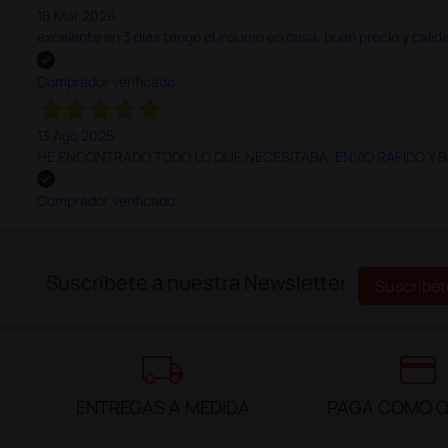
16 Mar 2026
excelente en 3 días tengo el insumo en casa, buen precio y calid
Comprador verificado
13 Ago 2025
HE ENCONTRADO TODO LO QUE NECESITABA. ENVÍO RÁPIDO Y B
Comprador verificado
;
Suscríbete a nuestra Newsletter
Suscríbet
local_shipping
credit_card
ENTREGAS A MEDIDA
PAGA COMO Q