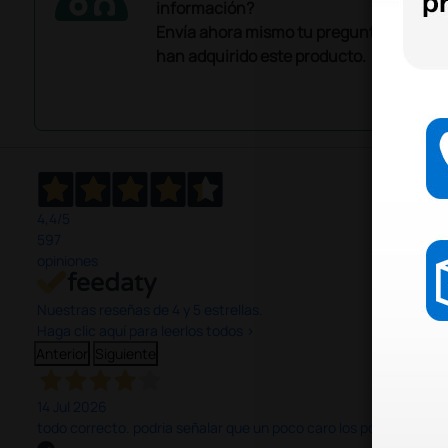
información?
Envía ahora mismo tu pregunta a los co
han adquirido este producto.
4,4
/5
597
opiniones
Nuestras reseñas de 4 y 5 estrellas.
Haga clic aquí para leerlos todos >
Anterior
Siguiente
14 Jul 2026
todo correcto. podria señalar que un poco caro los portes y el pl