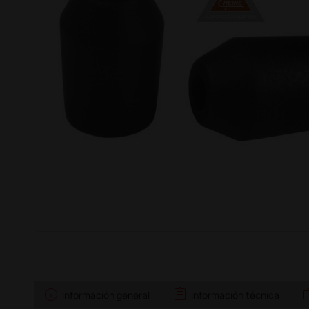
info
assignment
w
Información general
Información técnica