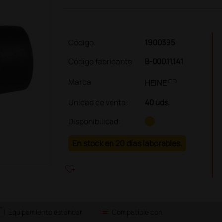
Código:
1900395
Código fabricante
B-000.11.141
link
Marca
HEINE
Unidad de venta
:
40 uds.
Disponibilidad:
En stock en 20 días laborables.
heart_plus
ork
list
Equipamiento estándar
Compatible con