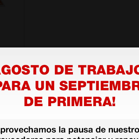
 BETA
00 €
1 juego
as más