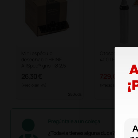
Mini espéculo
Otoscopio HEINE
desechable HEINE
400 LED F.O.
AllSpec® gris - Ø 2,5
26,30 €
729,00 €
810,
(Precio sin IVA)
(Precio sin IVA)
250 uds.
Pregúntale a un colega
¿Todavía tienes alguna duda? ¿Necesit