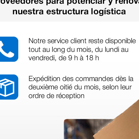
legas que ya
azo de entrega se alarga.