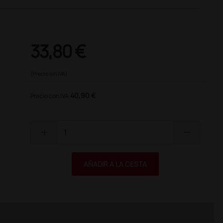
33,80 €
(Precio sin IVA)
40,90 €
Precio con IVA
add
remove
AÑADIR A LA CESTA