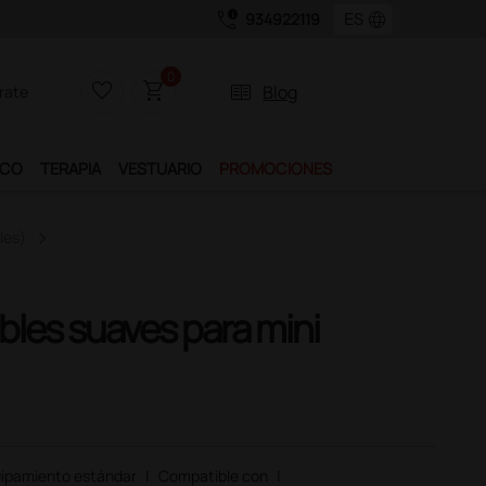
call_quality
language
934922119
os.
0
favorite_border
shopping_cart
two_pager
Blog
rate
ICO
TERAPIA
VESTUARIO
PROMOCIONES
les)
les suaves para mini
ipamiento estándar
|
Compatible con
|