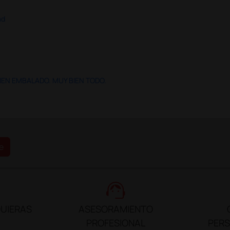
ad
IEN EMBALADO. MUY BIEN TODO.
e
support_agent
UIERAS
ASESORAMIENTO
PROFESIONAL
PER