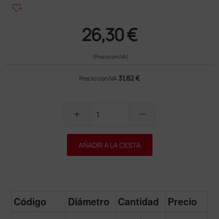
heart_plus
26,30 €
(Precio sin IVA)
31,82 €
Precio con IVA
add
remove
AÑADIR A LA CESTA
Código
Diámetro
Cantidad
Precio