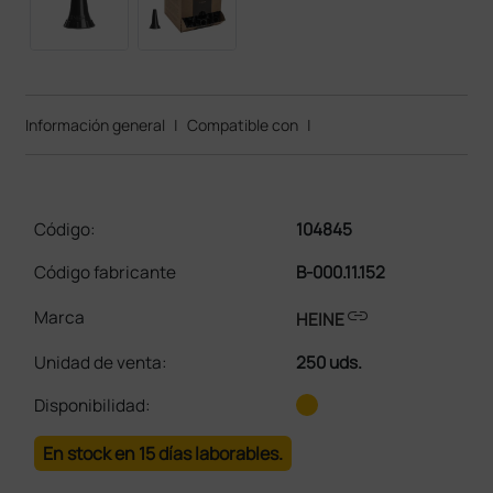
Información general
|
Compatible con
|
Código:
104845
Código fabricante
B-000.11.152
link
Marca
HEINE
Unidad de venta
:
250 uds.
Disponibilidad:
En stock en 15 días laborables.