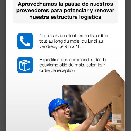
Otoscopio Heine Mini 3000® F.O. LED - 2,5V con
mango a baterías - azul
173,94 €
223,00 €
(Precio sin IVA)
1 ud.
Productos similares