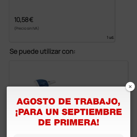
10,58 €
(Precio sin IVA)
1 ud.
Se puede utilizar con:
×