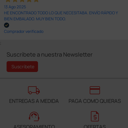
13 Ago 2025
HE ENCONTRADO TODO LO QUE NECESITABA. ENVÍO RÁPIDO Y
BIEN EMBALADO. MUY BIEN TODO.
Comprador verificado
;
Suscríbete a nuestra Newsletter
Suscríbete
local_shipping
credit_card
ENTREGAS A MEDIDA
PAGA COMO QUIERAS
support_agent
request_quote
ASESORAMIENTO
OFERTAS