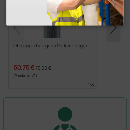
Otoscopio halógeno Parker - negro
60,75 €
75,00 €
(Precio sin IVA)
1 ud.