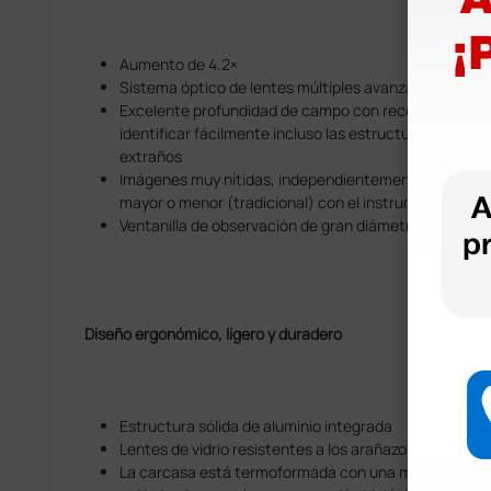
Aumento de 4.2×
Sistema óptico de lentes múltiples avanzado para un
Excelente profundidad de campo con reconocimiento
identificar fácilmente incluso las estructuras anató
extraños
Imágenes muy nítidas, independientemente de si se pr
mayor o menor (tradicional) con el instrumento
Ventanilla de observación de gran diámetro
Diseño ergonómico, ligero y duradero
Estructura sólida de aluminio integrada
Lentes de vidrio resistentes a los arañazos
La carcasa está termoformada con una mezcla especia