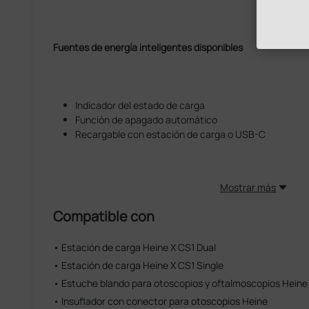
Fuentes de energía inteligentes disponibles
Indicador del estado de carga
Función de apagado automático
Recargable con estación de carga o USB-C
Mostrar más
Compatible con
• Estación de carga Heine X CS1 Dual
• Estación de carga Heine X CS1 Single
• Estuche blando para otoscopios y oftalmoscopios Heine
• Insuflador con conector para otoscopios Heine