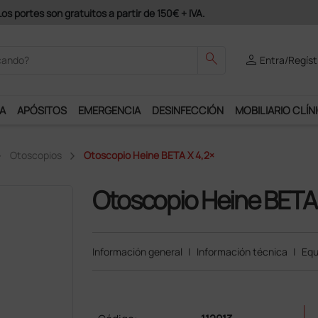
odrás disfrutar de muchos servicios exclusivos.
search
person
Entra/Regíst
A
APÓSITOS
EMERGENCIA
DESINFECCIÓN
MOBILIARIO CLÍN
Otoscopios
Otoscopio Heine BETA X 4,2×
Otoscopio Heine BETA 
Información general
|
Información técnica
|
Equ