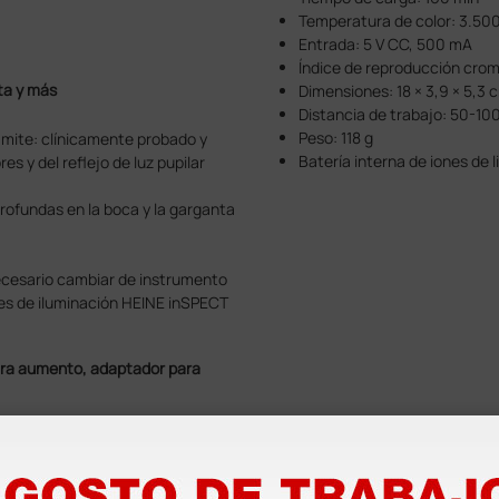
Temperatura de color: 3.500
Entrada: 5 V CC, 500 mA
Índice de reproducción cro
ta y más
Dimensiones: 18 × 3,9 × 5,3 
Distancia de trabajo: 50-1
Peso: 118 g
ámite: clínicamente probado y
Batería interna de iones de li
s y del reflejo de luz pupilar
rofundas en la boca y la garganta
ecesario cambiar de instrumento
nes de iluminación HEINE inSPECT
ra aumento, adaptador para