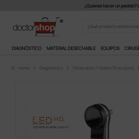
Únete al programa Ds Plus y p
DIAGNÓSTICO
MATERIAL DESECHABLE
EQUIPOS
CIRUGÍ
home
Home
Diagnóstico
Otoscopios Y Video Otoscopios