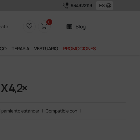
call_quality
language
934922119
0
favorite_border
shopping_cart
two_pager
Blog
rate
ICO
TERAPIA
VESTUARIO
PROMOCIONES
X 4,2×
ipamiento estándar
|
Compatible con
|