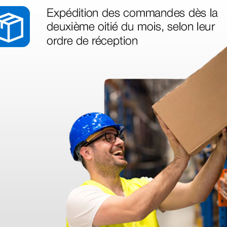
ocesación higiénica segura
nte ergonomía y manejo seguro
otoscopio como un bolígrafo o un
vilidad del tímpano
ción óptima
ón cromática fiel para alto
in obstáculos del conducto
 ilimitada del LEDHQ