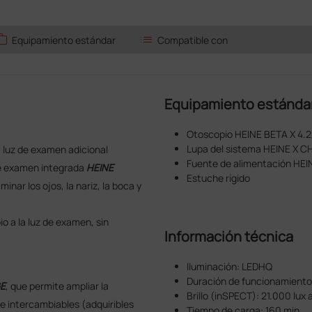
ork
list
Equipamiento estándar
Compatible con
Equipamiento estánda
Otoscopio HEINE BETA X 4.2
Lupa del sistema HEINE X 
 luz de examen adicional
Fuente de alimentación HE
de examen integrada
HEINE
Estuche rígido
nar los ojos, la nariz, la boca y
o a la luz de examen, sin
Información técnica
Iluminación: LEDHQ
Duración de funcionamiento:
GE
, que permite ampliar la
Brillo (inSPECT): 21.000 lux
e intercambiables (adquiribles
Tiempo de carga: 160 min