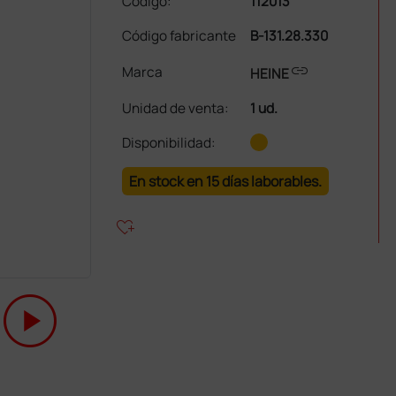
Código:
112013
Código fabricante
B-131.28.330
link
Marca
HEINE
Unidad de venta
:
1 ud.
Disponibilidad:
En stock en 15 días laborables.
heart_plus
play_circle