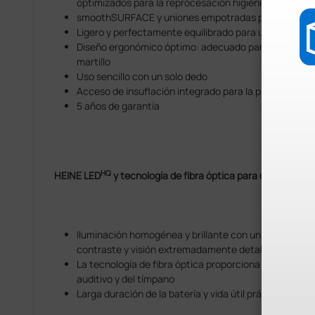
optimizados para la reprocesación higiénica
smoothSURFACE y uniones empotradas para una repr
Ligero y perfectamente equilibrado para una excele
Diseño ergonómico óptimo: adecuado para sujetar el 
martillo
Uso sencillo con un solo dedo
Acceso de insuflación integrado para la prueba de mo
5 años de garantía
HQ
HEINE LED
y tecnología de fibra óptica para una ilumina
Iluminación homogénea y brillante con una reproducci
contraste y visión extremadamente detallada
La tecnología de fibra óptica proporciona una vista s
auditivo y del tímpano
Larga duración de la batería y vida útil prácticamente