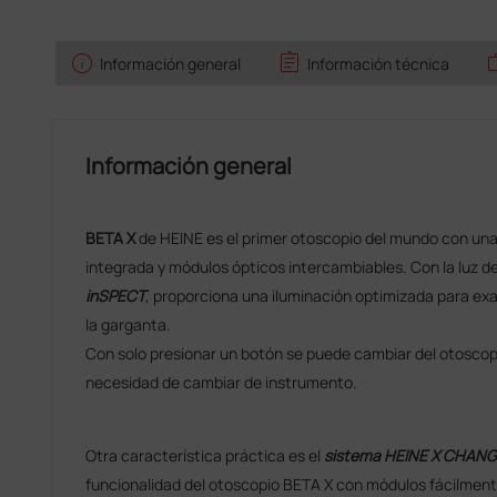
info
assignment
w
Información general
Información técnica
Información general
BETA X
de HEINE es el primer otoscopio del mundo con una
integrada y módulos ópticos intercambiables. Con la luz 
inSPECT
, proporciona una iluminación optimizada para exami
la garganta.
Con solo presionar un botón se puede cambiar del otoscopi
necesidad de cambiar de instrumento.
Otra característica práctica es el
sistema HEINE X CHAN
funcionalidad del otoscopio BETA X con módulos fácilment