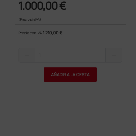
1.000,00 €
(Precio sin IVA)
1.210,00 €
Precio con IVA
add
remove
AÑADIR A LA CESTA