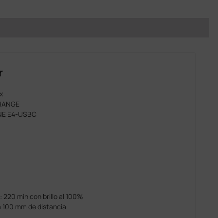
r
x
CHANGE
INE E4-USBC
 220 min con brillo al 100%
 a 100 mm de distancia