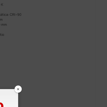
 K
mática: CRI>90
cm
00 mm
tio
×