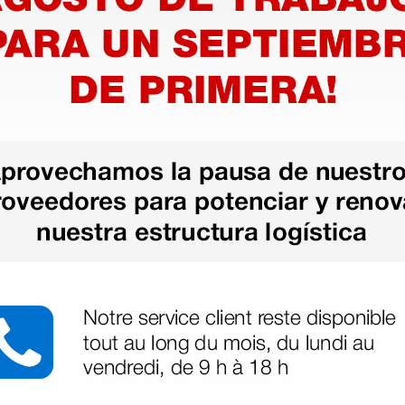
 mayor aumento y resolución
 espacial avanzado para
micas más pequeñas y los cuerpos
efiere una distancia de trabajo
l de materiales irrompibles