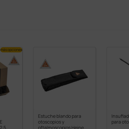
más opciones
Estuche blando para
Insufla
E
otoscopios y
para ot
 2,5
oftalmoscopios Heine