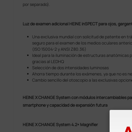
por separado).
Luz de examen adicional HEINE inSPECT para ojos, gargan
Una exclusiva mundial con solicitud de patente en tr
seguro para el examen de los medios oculares anteriore
(ISO 15004-2 y ANSI Z80.36)
Ideal para la iluminación de estructuras anatómicas p
gracias al LEDHQ
Selección de dos intensidades luminosas
Ahorra tiempo durante los exámenes, ya que no es n
Cambio sencillo del otoscopio a las exclusivas opcio
HEINE X CHANGE System con módulos intercambiables pa
smartphone y capacidad de expansión futura
HEINE X CHANGE System 4.2× Magnifier