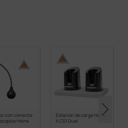
dor con conector
Estación de carga Heine
oscopios Heine
X CS1 Dual