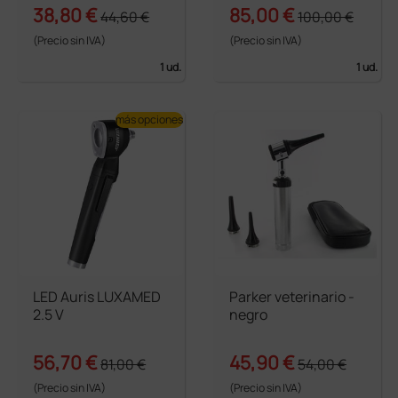
38,80 €
85,00 €
44,60 €
100,00 €
(Precio sin IVA)
(Precio sin IVA)
1 ud.
1 ud.
más opciones
LED Auris LUXAMED
Parker veterinario -
2.5 V
negro
56,70 €
45,90 €
81,00 €
54,00 €
(Precio sin IVA)
(Precio sin IVA)