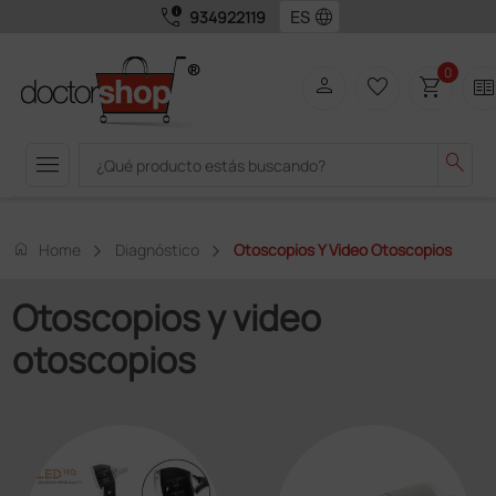
call_quality
language
934922119
0
person
favorite_border
shopping_cart
two_page
menu
search
home
Home
Diagnóstico
Otoscopios Y Video Otoscopios
Otoscopios y video
otoscopios