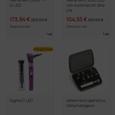
O. LED
con iluminación dire
cta
173,94 €
104,55 €
223,00 €
123,00 €
(Precio sin IVA)
(Precio sin IVA)
1 ud.
1 ud.
más opciones
Sigma C LED
veterinario operativo
Gima halógeno