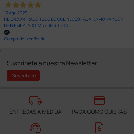
13 Ago 2025
HE ENCONTRADO TODO LO QUE NECESITABA. ENVÍO RÁPIDO Y
BIEN EMBALADO. MUY BIEN TODO.
Comprador verificado
;
Suscríbete a nuestra Newsletter
Suscríbete
local_shipping
credit_card
ENTREGAS A MEDIDA
PAGA COMO QUIERAS
support_agent
request_quote