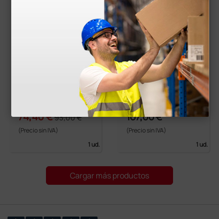
SIGMA F.O. - Luz LED
Heine Mini 3000 LED
- 60.000 lux
con iluminación dire
cta, mango a pilas y
estuche
74,40 €
167,00 €
93,00 €
(Precio sin IVA)
(Precio sin IVA)
1 ud.
1 ud.
Cargar más productos