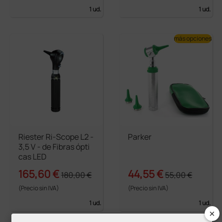
1 ud.
1 ud.
más opciones
Riester Ri-Scope L2 -
Parker
3,5 V - de Fibras ópti
cas LED
165,60 €
44,55 €
180,00 €
55,00 €
(Precio sin IVA)
(Precio sin IVA)
1 ud.
1 ud.
×