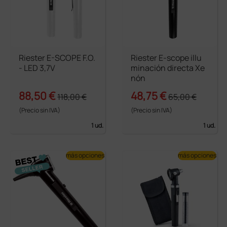
Riester E-SCOPE F.O.
Riester E-scope illu
- LED 3,7V
minación directa Xe
nón
88,50 €
48,75 €
118,00 €
65,00 €
(Precio sin IVA)
(Precio sin IVA)
1 ud.
1 ud.
más opciones
más opciones