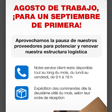
más opciones
Juego Combi (linter
Heine Mini 3000® F.
na-otoscopio)
O. LED 2,5V con man
go a pilas y estuche
25,30 €
228,60 €
254,0
0 €
(Precio sin IVA)
(Precio sin IVA)
1 ud.
1 ud.
más opciones
más opciones