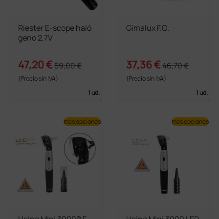
Riester E-scope haló
Gimalux F.O.
geno 2,7V
47,20 €
37,36 €
59,00 €
46,70 €
(Precio sin IVA)
(Precio sin IVA)
1 ud.
1 ud.
más opciones
más opciones
Heine Mini 3000® F.
Heine Mini 3000 LED