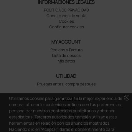
INFORMACIONES LEGALES
POLÍTICA DE PRIVACIDAD
Condiciones de venta
Cookies
Configurar cookies
MY ACCOUNT
Pedidos y Factura
Lista de deseos
Mis datos
UTILIDAD
Pruebas antes, compra despues
cancel
Utilizamos cookies para garantizarte la mejor experiencia de
CONTACTOS
compra, ofrecerte contenidos en línea con tus preferencias,
Dirección
personalizar nuestros contenidos publicitarios y obtener
Doctor Shop España SL
estadísticas. Terceros autorizados también utilizan estas
Domicilio Social: Calle Muntaner, 305,
herramientas en relación con los anuncios mostrados.
Pral. 2ª – 08021 Barcelona
Haciendo clic en “Aceptar” darás el consentimiento para