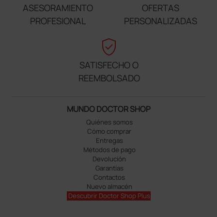
ASESORAMIENTO
OFERTAS
PROFESIONAL
PERSONALIZADAS
verified_user
SATISFECHO O
REEMBOLSADO
MUNDO DOCTOR SHOP
Quiénes somos
Cómo comprar
Entregas
Métodos de pago
Devolución
Garantías
Contactos
Nuevo almacén
Descubrir Doctor Shop Plus