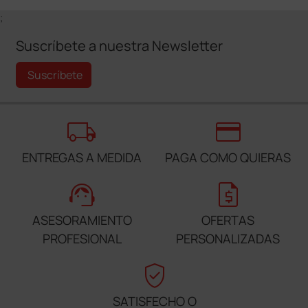
;
Suscríbete a nuestra Newsletter
Suscríbete
local_shipping
credit_card
ENTREGAS A MEDIDA
PAGA COMO QUIERAS
support_agent
request_quote
ASESORAMIENTO
OFERTAS
PROFESIONAL
PERSONALIZADAS
verified_user
SATISFECHO O