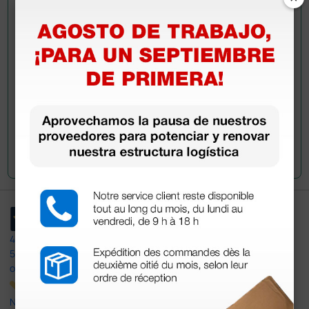
Envía ahora mismo tu pregunta a los colegas que ya
han adquirido este producto.
Envía tu pregunta
4,4
/5
597
opiniones
Nuestras reseñas de 4 y 5 estrellas.