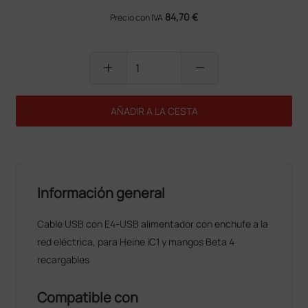
84,70 €
Precio con IVA
add
remove
AÑADIR A LA CESTA
Información general
Cable USB con E4-USB alimentador con enchufe a la
red eléctrica, para Heine iC1 y mangos Beta 4
recargables
Compatible con