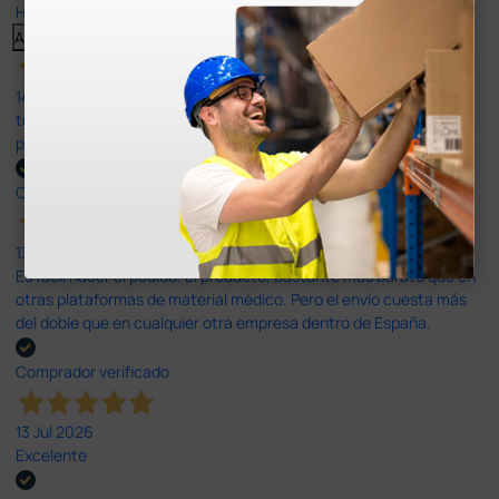
Haga clic aquí para leerlos todos >
Anterior
Siguiente
14 Jul 2026
todo correcto. podria señalar que un poco caro los portes y el
plazo de entrega se alarga.
Comprador verificado
13 Jul 2026
Es fácil hacer el pedido. El producto, bastante mas barato que en
otras plataformas de material médico. Pero el envío cuesta más
del doble que en cualquier otra empresa dentro de España.
Comprador verificado
13 Jul 2026
Excelente