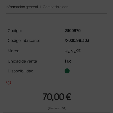
Información general
|
Compatible con
|
Código:
2300670
Código fabricante
X-000.99.303
link
Marca
HEINE
Unidad de venta
:
1 ud.
Disponibilidad:
heart_plus
70,00 €
(Precio sin IVA)