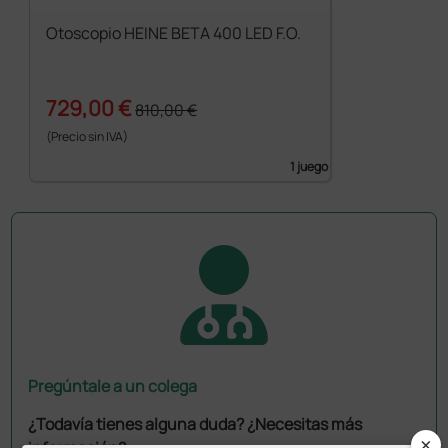
Otoscopio HEINE BETA 400 LED F.O.
729,00 €
810,00 €
(Precio sin IVA)
1 juego
Pregúntale a un colega
¿Todavía tienes alguna duda? ¿Necesitas más
×
información?