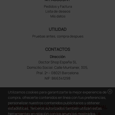
Pedidos y Factura
Lista de deseos
Mis datos
UTILIDAD
Pruebas antes, compra despues
CONTACTOS
Dirección
Doctor Shop España SL
Domicilio Social: Calle Muntaner, 305,
Pral. 2ª – 08021 Barcelona
NIF: B66341298
cancel
Utilizamos cookies para garantizarte la mejor experiencia de
compra, ofrecerte contenidos en línea con tus preferencias,
personalizar nuestros contenidos publicitarios y obtener
DOCTOR SHOP ES UN SITIO WEB PROFESIONAL
estadísticas. Terceros autorizados también utilizan estas
DEDICADO A LA PROFESIÓN MÉDICA Y LA
herramientas en relación con los anuncios mostrados.