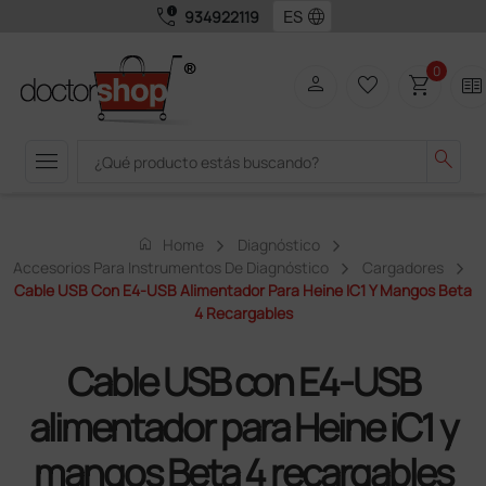
call_quality
language
934922119
0
person
favorite_border
shopping_cart
two_pager
menu
search
home
Home
Diagnóstico
Accesorios Para Instrumentos De Diagnóstico
Cargadores
Cable USB Con E4-USB Alimentador Para Heine IC1 Y Mangos Beta
4 Recargables
Cable USB con E4-USB
alimentador para Heine iC1 y
mangos Beta 4 recargables