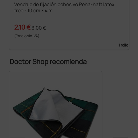
Vendaje de fijación cohesivo Peha-haft latex
free - 10 cm × 4 m
2,10 €
3,00 €
(Precio sin IVA)
1 rollo
Doctor Shop recomienda