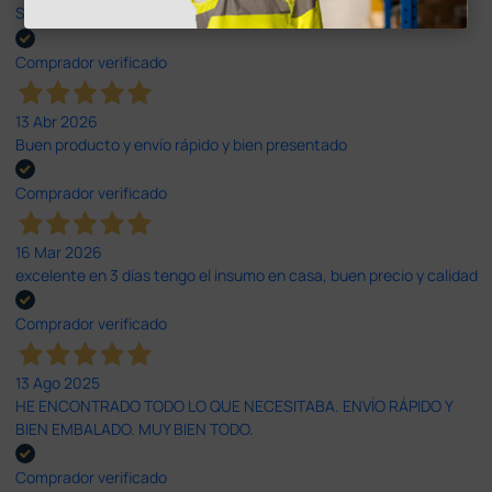
Son muy serios y puntuales. El material siempre llega muy bien¡¡¡
Comprador verificado
13 Abr 2026
Buen producto y envío rápido y bien presentado
Comprador verificado
16 Mar 2026
excelente en 3 días tengo el insumo en casa, buen precio y calidad
Comprador verificado
13 Ago 2025
HE ENCONTRADO TODO LO QUE NECESITABA. ENVÍO RÁPIDO Y
BIEN EMBALADO. MUY BIEN TODO.
Comprador verificado