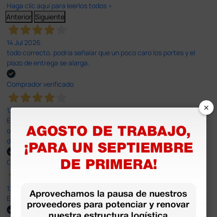
Haga clic aquí para leerlos todos >
Anterior
Siguiente
14 Jul 2026
todo correcto. podria señalar que un poco caro los portes y el
plazo de entrega se alarga.
Comprador verificado
×
13 Jul 2026
Es fácil hacer el pedido. El producto, bastante mas barato que en
otras plataformas de material médico. Pero el envío cuesta más
del doble que en cualquier otra empresa dentro de España.
Comprador verificado
13 Jul 2026
Excelente