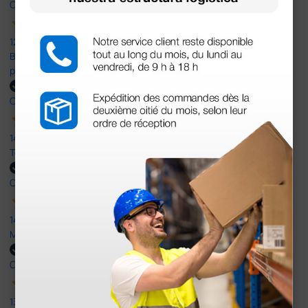
Comprador verificado
12 Jun 2026
Bien, rápida y sin problemas. No me gusta que se oferten
productos sin incluir el IVA que luego nos van a cobrar.
Comprador verificado
14 Abr 2026
Todo muy rápido y fácil,volveré a comprar.
Comprador verificado
14 Abr 2026
Muy buena. Excelente trato, disposición y rapidez
Comprador verificado
13 Abr 2026