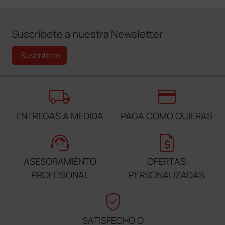
;
Suscríbete a nuestra Newsletter
Suscríbete
local_shipping
credit_card
ENTREGAS A MEDIDA
PAGA COMO QUIERAS
support_agent
request_quote
ASESORAMIENTO
OFERTAS
PROFESIONAL
PERSONALIZADAS
verified_user
SATISFECHO O