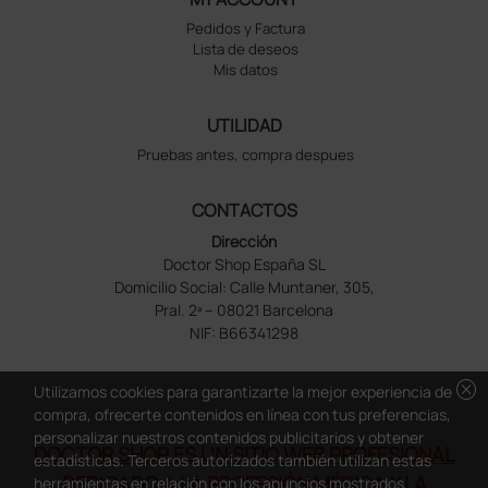
Pedidos y Factura
Lista de deseos
Mis datos
UTILIDAD
Pruebas antes, compra despues
CONTACTOS
Dirección
Doctor Shop España SL
Domicilio Social: Calle Muntaner, 305,
Pral. 2ª – 08021 Barcelona
NIF: B66341298
cancel
Utilizamos cookies para garantizarte la mejor experiencia de
compra, ofrecerte contenidos en línea con tus preferencias,
personalizar nuestros contenidos publicitarios y obtener
DOCTOR SHOP ES UN SITIO WEB PROFESIONAL
estadísticas. Terceros autorizados también utilizan estas
DEDICADO A LA PROFESIÓN MÉDICA Y LA
herramientas en relación con los anuncios mostrados.