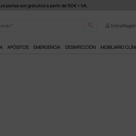
odrás disfrutar de muchos servicios exclusivos.
search
person
Entra/Regíst
A
APÓSITOS
EMERGENCIA
DESINFECCIÓN
MOBILIARIO CLÍN