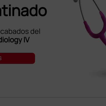
atinado
acabados del
iology IV
S