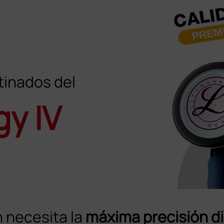
tinados del
gy IV
n necesita la
máxima precisión d