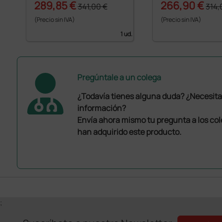
289,85 €
266,90 €
341,00 €
314,
(Precio sin IVA)
(Precio sin IVA)
1 ud.
Pregúntale a un colega
¿Todavía tienes alguna duda? ¿Necesit
información?
Envía ahora mismo tu pregunta a los co
han adquirido este producto.
;