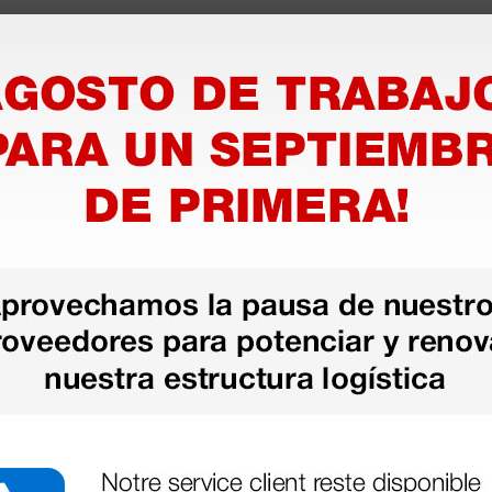
el ajuste del respaldo y la
abilidad. El revestimiento
ón.
ing
s