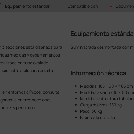
ork
list
save_alt
Equipamiento estándar
Compatible con
Document
Equipamiento estánda
n 3 secciones está diseñada para
Suministrada desmontada con m
ínicas médicas y departamentos
 realizada en tubo ovalado
rficie está acolchada de alta
Información técnica
Medidas: 185 × 60 × h 85 cm
l en entornos clínicos: consulta
Medidas asiento: 62× 60 cm
Medidas estructura tubular
rgonomía en tres secciones
Carga máxima: 150 kg
xámenes y pequeños
Peso: 36 kg
Fabricado en Italia