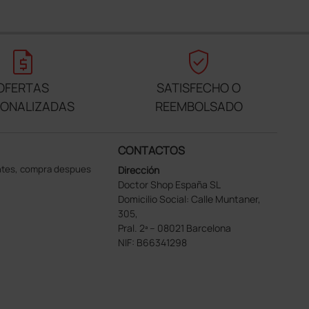
request_quote
verified_user
OFERTAS
SATISFECHO O
SONALIZADAS
REEMBOLSADO
CONTACTOS
ntes, compra despues
Dirección
Doctor Shop España SL
Domicilio Social: Calle Muntaner,
305,
Pral. 2ª – 08021 Barcelona
NIF: B66341298