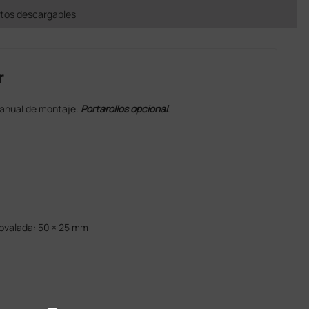
os descargables
r
anual de montaje.
Portarollos
opcional
.
 ovalada: 50 × 25 mm