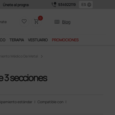
call_quality
language
934922119
0
favorite_border
shopping_cart
two_pager
Blog
rate
ICO
TERAPIA
VESTUARIO
PROMOCIONES
miento Médico De Metal
e 3 secciones
ipamiento estándar
|
Compatible con
|