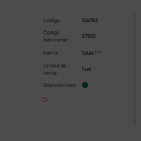
Código:
104762
Código
27502
fabricante
link
Marca
GIMA
Unidad de
1 ud.
venta
:
Disponibilidad:
heart_plus