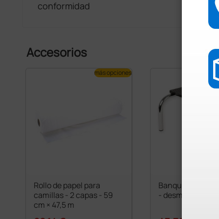
conformidad
Accesorios
más opciones
Rollo de papel para
Banqueta de un 
camillas - 2 capas - 59
- desmontada
cm × 47,5 m