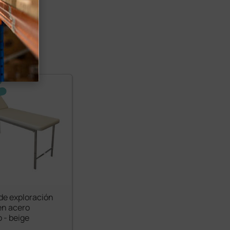
de exploración
en acero
 - beige