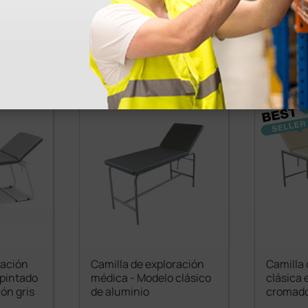
51,00 €
€
(Precio sin IVA)
1 ud.
1 ud.
ración
Camilla de exploración
Camilla 
 pintado
médica - Modelo clásico
clásica 
ón gris
de aluminio
cromado