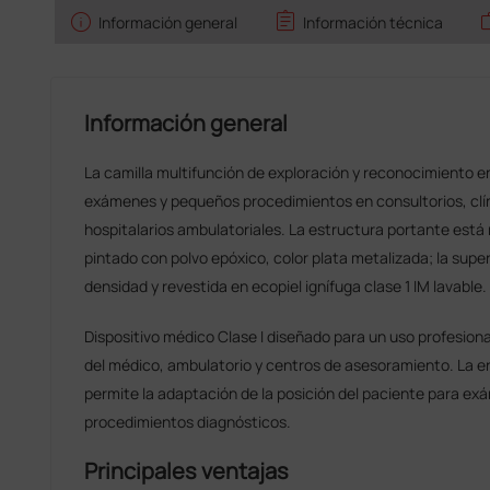
info
assignment
w
Información general
Información técnica
Información general
La camilla multifunción de exploración y reconocimiento e
exámenes y pequeños procedimientos en consultorios, cl
hospitalarios ambulatoriales. La estructura portante está
pintado con polvo epóxico, color plata metalizada; la supe
densidad y revestida en ecopiel ignífuga clase 1 IM lavable.
Dispositivo médico Clase I diseñado para un uso profesiona
del médico, ambulatorio y centros de asesoramiento. La e
permite la adaptación de la posición del paciente para e
procedimientos diagnósticos.
Principales ventajas