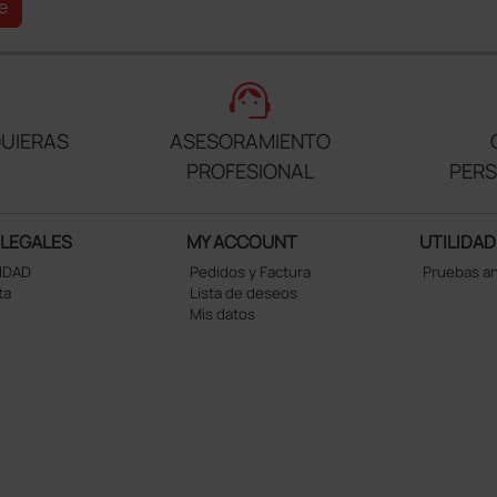
e
support_agent
UIERAS
ASESORAMIENTO
PROFESIONAL
PER
 LEGALES
MY ACCOUNT
UTILIDAD
CIDAD
Pedidos y Factura
Pruebas a
ta
Lista de deseos
Mis datos