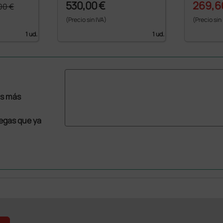
530,00 €
269,6
00 €
(Precio sin IVA)
(Precio sin
1 ud.
1 ud.
as más
legas que ya