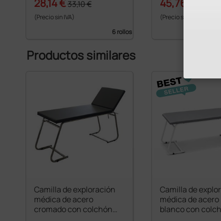
28,14 €
45,76 €
33,10 €
52,00 
(Precio sin IVA)
(Precio sin IVA)
6 rollos
Productos similares
Camilla de exploración
Camilla de explo
médica de acero
médica de acero
cromado con colchón
blanco con colch
negro