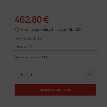
462,80 €
schedule
Promoción válida hasta el 7/8/2026
Precio
520,00 €
(Precio sin IVA)
559,99 €
Precio con IVA
add
remove
AÑADIR A LA CESTA