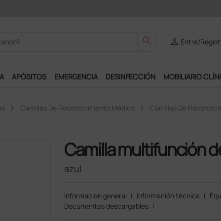
odrás disfrutar de muchos servicios exclusivos.
search
person
Entra/Regíst
A
APÓSITOS
EMERGENCIA
DESINFECCIÓN
MOBILIARIO CLÍN
as
Camillas De Reconocimiento Médico
Camillas De Reconoci
Camilla multifunción d
azul
Información general
|
Información técnica
|
Equ
Documentos descargables
|