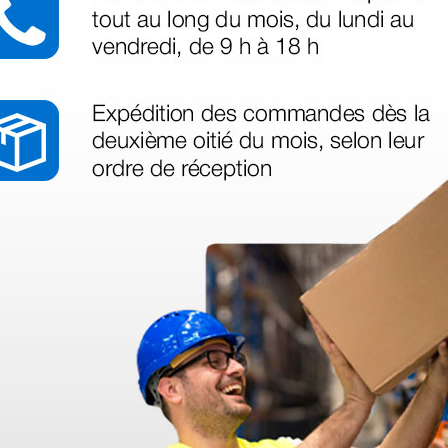
peldaño
Portarollos para camillas
Multifunción,
Ginecológicas y King