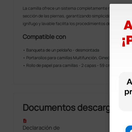
La camilla ofrece un sistema completamente mecánico para 
sección de las piernas, garantizando simplicidad de uso y fi
ignífugo y lavable facilita los procedimientos de higienizaci
Compatible con
• Banqueta de un peldaño - desmontada
• Portarollos para camillas Multifunción, Ginecológicas y K
• Rollo de papel para camillas - 2 capas - 59 cm × 47,5 m
Documentos descargable
Declaración de