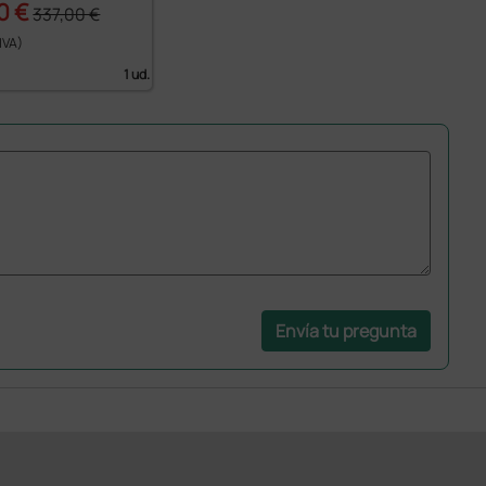
0 €
337,00 €
 IVA)
1 ud.
Envía tu pregunta