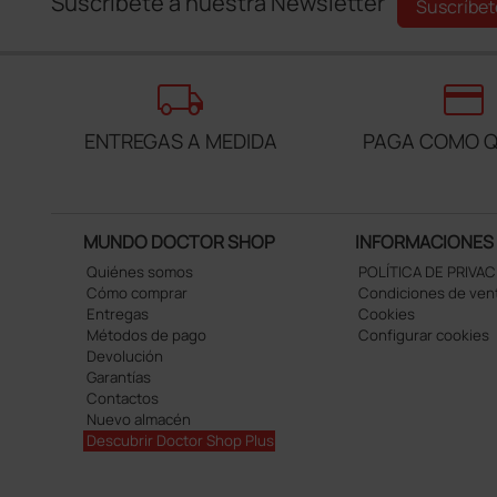
Suscríbete a nuestra Newsletter
Suscríbet
local_shipping
credit_card
ENTREGAS A MEDIDA
PAGA COMO Q
MUNDO DOCTOR SHOP
INFORMACIONES
Quiénes somos
POLÍTICA DE PRIVA
Cómo comprar
Condiciones de ven
Entregas
Cookies
Métodos de pago
Configurar cookies
Devolución
Garantías
Contactos
Nuevo almacén
Descubrir Doctor Shop Plus