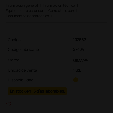
Información general
|
Información técnica
|
Equipamiento estándar
|
Compatible con
|
Documentos descargables
|
Código:
102567
Código fabricante
27404
link
Marca
GIMA
Unidad de venta
:
1 ud.
Disponibilidad:
En stock en 15 días laborables.
heart_plus