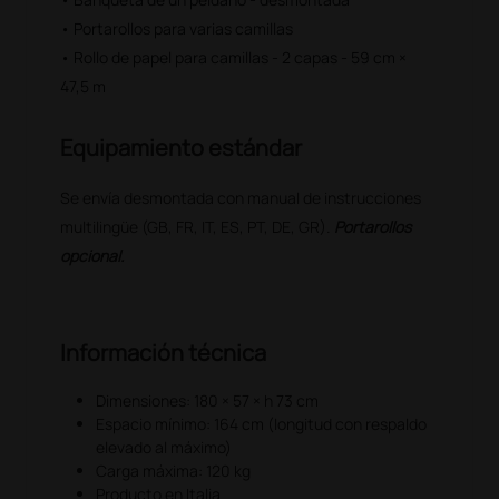
• Portarollos para varias camillas
• Rollo de papel para camillas - 2 capas - 59 cm ×
47,5 m
Equipamiento estándar
Se envía desmontada con manual de instrucciones
multilingüe (GB, FR, IT, ES, PT, DE, GR).
Portarollos
opcional.
Información técnica
Dimensiones: 180 × 57 × h 73 cm
Espacio mínimo: 164 cm (longitud con respaldo
elevado al máximo)
Carga máxima: 120 kg
Producto en Italia