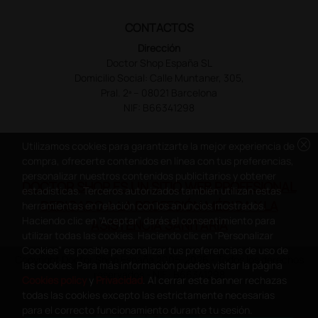
CONTACTOS
Dirección
Doctor Shop España SL
Domicilio Social: Calle Muntaner, 305,
Pral. 2ª – 08021 Barcelona
NIF: B66341298
cancel
Utilizamos cookies para garantizarte la mejor experiencia de
compra, ofrecerte contenidos en línea con tus preferencias,
personalizar nuestros contenidos publicitarios y obtener
DOCTOR SHOP ES UN SITIO WEB PROFESIONAL
estadísticas. Terceros autorizados también utilizan estas
DEDICADO A LA PROFESIÓN MÉDICA Y LA
herramientas en relación con los anuncios mostrados.
Haciendo clic en “Aceptar” darás el consentimiento para
ASISTENCIA SANITARIA
utilizar todas las cookies. Haciendo clic en “Personalizar
Cookies” es posible personalizar tus preferencias de uso de
Copyright Doctor Shop España 2005-2026 - Todos los derechos
las cookies. Para más información puedes visitar la página
reservados - NIF.: B66341298
Cookies policy
y
Privacidad
. Al cerrar este banner rechazas
todas las cookies excepto las estrictamente necesarias
para el correcto funcionamiento durante tu sesión.