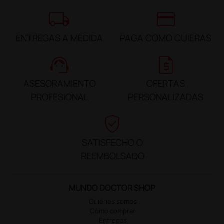
local_shipping
credit_card
ENTREGAS A MEDIDA
PAGA COMO QUIERAS
support_agent
request_quote
ASESORAMIENTO
OFERTAS
PROFESIONAL
PERSONALIZADAS
verified_user
SATISFECHO O
REEMBOLSADO
MUNDO DOCTOR SHOP
Quiénes somos
Cómo comprar
Entregas