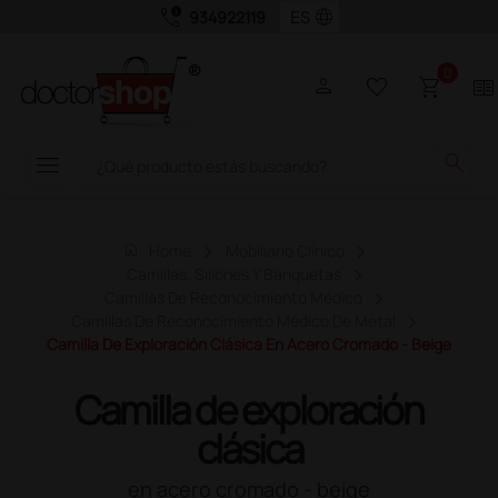
call_quality
language
934922119
0
person
favorite_border
shopping_cart
two_pager
menu
search
home
Home
Mobiliario Clínico
Camillas, Sillones Y Banquetas
Camillas De Reconocimiento Médico
Camillas De Reconocimiento Médico De Metal
Camilla De Exploración Clásica En Acero Cromado - Beige
Camilla de exploración
clásica
en acero cromado - beige