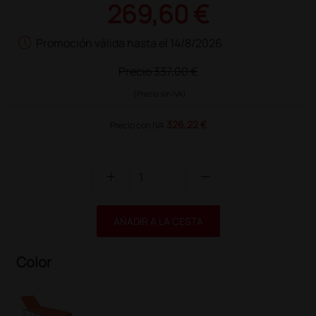
269,60 €
schedule
Promoción válida hasta el 14/8/2026
Precio
337,00 €
(Precio sin IVA)
326,22 €
Precio con IVA
add
remove
AÑADIR A LA CESTA
Color