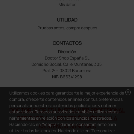
Mis datos
UTILIDAD
Pruebas antes, compra despues
CONTACTOS
Dirección
Doctor Shop España SL
Domicilio Social: Calle Muntaner, 305,
Pral. 2ª – 08021 Barcelona
NIF: B66341298
cancel
Utilizamos cookies para garantizarte la mejor experiencia de
compra, ofrecerte contenidos en línea con tus preferencias,
personalizar nuestros contenidos publicitarios y obtener
DOCTOR SHOP ES UN SITIO WEB PROFESIONAL
estadísticas. Terceros autorizados también utilizan estas
DEDICADO A LA PROFESIÓN MÉDICA Y LA
herramientas en relación con los anuncios mostrados.
Haciendo clic en “Aceptar” darás el consentimiento para
ASISTENCIA SANITARIA
utilizar todas las cookies. Haciendo clic en “Personalizar