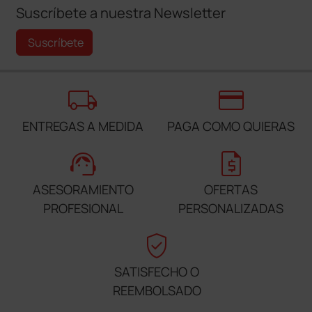
Suscríbete a nuestra Newsletter
Suscríbete
local_shipping
credit_card
ENTREGAS A MEDIDA
PAGA COMO QUIERAS
support_agent
request_quote
ASESORAMIENTO
OFERTAS
PROFESIONAL
PERSONALIZADAS
verified_user
SATISFECHO O
REEMBOLSADO