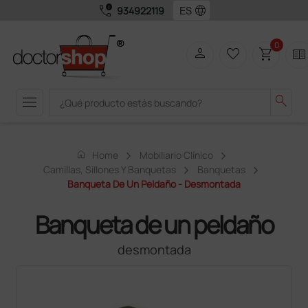
call_quality
language
934922119
0
person
favorite_border
shopping_cart
two_pager
menu
search
home
Home
Mobiliario Clínico
Camillas, Sillones Y Banquetas
Banquetas
Banqueta De Un Peldaño - Desmontada
Banqueta de un peldaño
desmontada