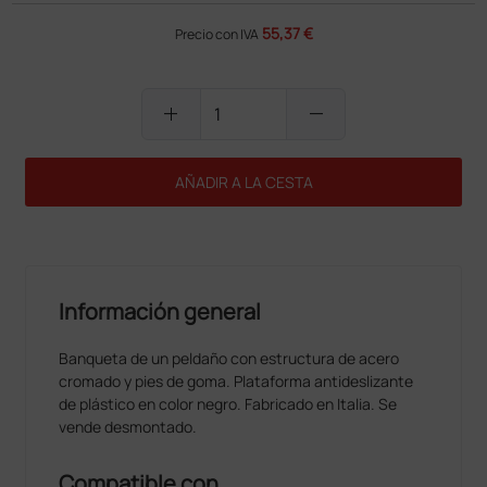
55,37 €
Precio con IVA
add
remove
AÑADIR A LA CESTA
Información general
Banqueta de un peldaño con estructura de acero
cromado y pies de goma. Plataforma antideslizante
de plástico en color negro. Fabricado en Italia. Se
vende desmontado.
Compatible con