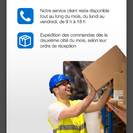
estándar
• Camilla ginecológica con perneras - Modelo Deluxe
• Camilla ginecológica con perneras - Modelo Deluxe
con posición de Trendelenburg
• Camilla médica Gima Estandar para tratamientos
ancho 68 cm - albaricoque
• Camilla médica Gima Estandar para tratamientos
ancho 68 cm - azul
• Camilla médica Gima Estandar para tratamientos
ancho 68 cm - beige
• Camilla médica Gima Estandar para tratamientos
ancho 68 cm - gris
• Camilla médica Gima Estandar para tratamientos
ancho 68 cm - negro
• Camilla médica Gima Estandar para tratamientos
ancho 68 cm - verde
• Camilla médica Gima Large para tratamientos