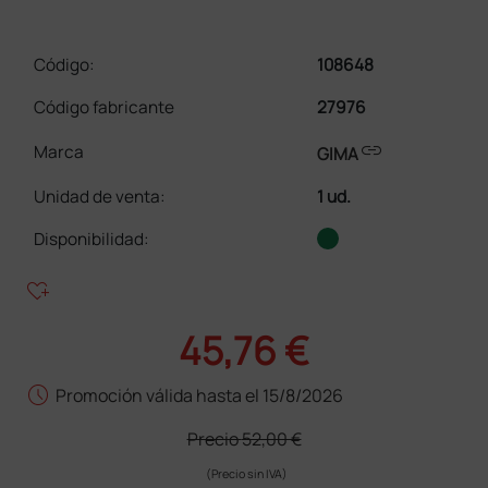
Código:
108648
Código fabricante
27976
link
Marca
GIMA
Unidad de venta
:
1 ud.
Disponibilidad:
heart_plus
45,76 €
schedule
Promoción válida hasta el 15/8/2026
Precio
52,00 €
(Precio sin IVA)