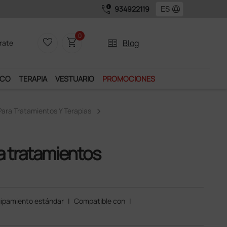
call_quality
language
934922119
0
favorite_border
shopping_cart
two_pager
Blog
rate
ICO
TERAPIA
VESTUARIO
PROMOCIONES
ara Tratamientos Y Terapias
a tratamientos
ipamiento estándar
|
Compatible con
|