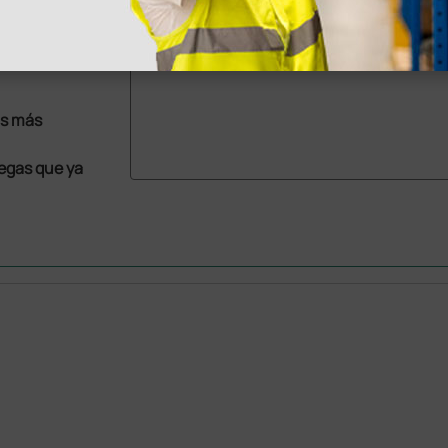
as más
legas que ya