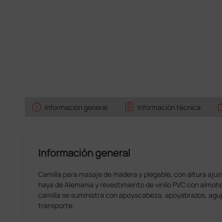
info
assignment
w
Información general
Información técnica
Información general
Camilla para masaje de madera y plegable, con altura aju
haya de Alemania y revestimiento de vinilo PVC con almoha
camilla se suministra con apoyacabeza, apoyabrazos, aguje
transporte.