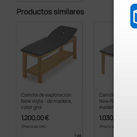
Productos similares
Camilla de exploración
Camilla de explo
New Vojta - de madera,
New Ramin large
color gris
madera - gris
1.200,00 €
1.030,00 €
(Precio sin IVA)
(Precio sin IVA)
1 ud.