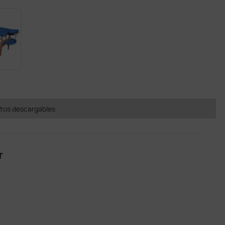
os descargables
r