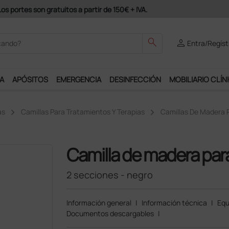
odrás disfrutar de muchos servicios exclusivos.
search
person
Entra/Regíst
A
APÓSITOS
EMERGENCIA
DESINFECCIÓN
MOBILIARIO CLÍN
as
Camillas Para Tratamientos Y Terapias
Camillas De Madera P
Camilla de madera par
2 secciones - negro
Información general
|
Información técnica
|
Equ
Documentos descargables
|