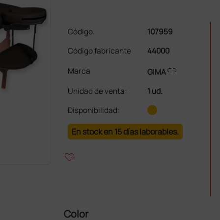
Código:
107959
Código fabricante
44000
link
Marca
GIMA
Unidad de venta
:
1 ud.
Disponibilidad:
En stock en 15 días laborables.
heart_plus
Color