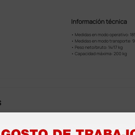
Información técnica
• Medidas en modo operativo: 185
• Medidas en modo transporte: 9
• Peso neto/bruto: 14/17 kg
• Capacidad máxima: 200 kg
s