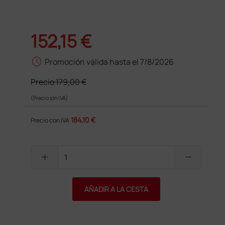
152,15 €
schedule
Promoción válida hasta el 7/8/2026
Precio
179,00 €
(Precio sin IVA)
184,10 €
Precio con IVA
add
remove
AÑADIR A LA CESTA