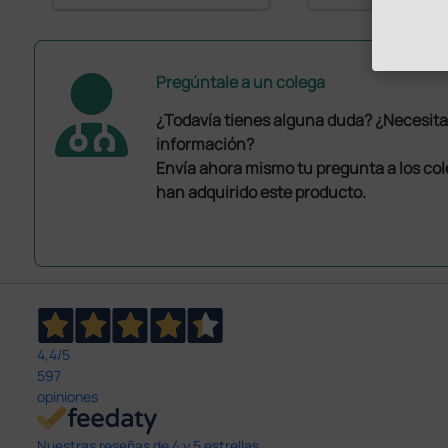
Pregúntale a un colega
¿Todavía tienes alguna duda? ¿Necesit
información?
Envía ahora mismo tu pregunta a los co
han adquirido este producto.
4,4
/5
597
opiniones
Nuestras reseñas de 4 y 5 estrellas.