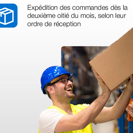
ración
 de
1 ud.