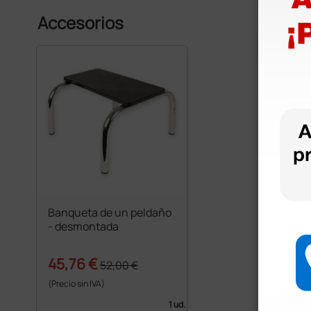
Accesorios
Banqueta de un peldaño
- desmontada
45,76 €
52,00 €
(Precio sin IVA)
1 ud.