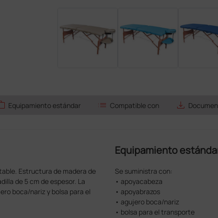
ork
list
save_alt
Equipamiento estándar
Compatible con
Document
Equipamiento estánda
stable. Estructura de madera de
Se suministra con:
dilla de 5 cm de espesor. La
• apoyacabeza
ro boca/nariz y bolsa para el
• apoyabrazos
• agujero boca/nariz
• bolsa para el transporte