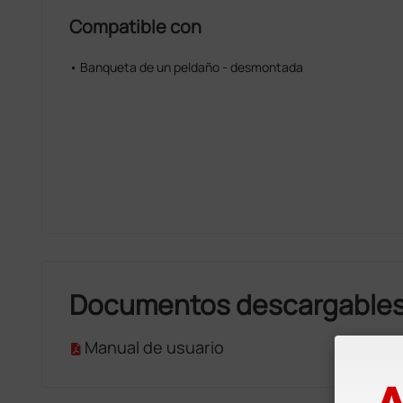
Compatible con
• Banqueta de un peldaño - desmontada
Documentos descargable
Manual de usuario