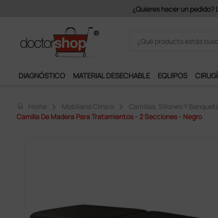
Únete al programa Ds Plus y p
DIAGNÓSTICO
MATERIAL DESECHABLE
EQUIPOS
CIRUGÍ
home
Home
Mobiliario Clínico
Camillas, Sillones Y Banquet
Camilla De Madera Para Tratamientos - 2 Secciones - Negro