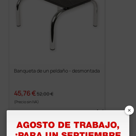
Banqueta de un peldaño - desmontada
45,76 €
52,00 €
(Precio sin IVA)
×
1 ud.
Productos similares