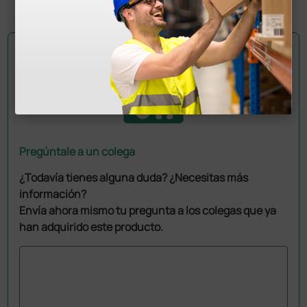
1 ud.
Pregúntale a un colega
¿Todavía tienes alguna duda? ¿Necesitas más
información?
Envía ahora mismo tu pregunta a los colegas que ya
han adquirido este producto.