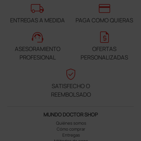
local_shipping
credit_card
ENTREGAS A MEDIDA
PAGA COMO QUIERAS
support_agent
request_quote
ASESORAMIENTO
OFERTAS
PROFESIONAL
PERSONALIZADAS
verified_user
SATISFECHO O
REEMBOLSADO
MUNDO DOCTOR SHOP
Quiénes somos
Cómo comprar
Entregas