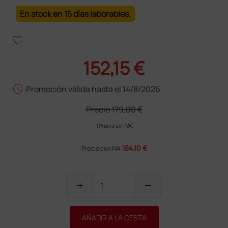
En stock en 15 días laborables.
heart_plus
152,15 €
schedule
Promoción válida hasta el 14/8/2026
Precio
179,00 €
(Precio sin IVA)
184,10 €
Precio con IVA
add
remove
AÑADIR A LA CESTA