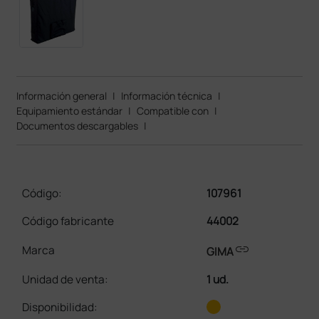
Información general
|
Información técnica
|
Equipamiento estándar
|
Compatible con
|
Documentos descargables
|
Código:
107961
Código fabricante
44002
link
Marca
GIMA
Unidad de venta
:
1 ud.
Disponibilidad: