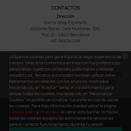
CONTACTOS
Dirección
Doctor Shop España SL
Domicilio Social: Calle Muntaner, 305,
Pral. 2ª – 08021 Barcelona
NIF: B66341298
cancel
Utilizamos cookies para garantizarte la mejor experiencia de
compra, ofrecerte contenidos en línea con tus preferencias,
personalizar nuestros contenidos publicitarios y obtener
DOCTOR SHOP ES UN SITIO WEB PROFESIONAL
estadísticas. Terceros autorizados también utilizan estas
DEDICADO A LA PROFESIÓN MÉDICA Y LA
herramientas en relación con los anuncios mostrados.
Haciendo clic en “Aceptar” darás el consentimiento para
ASISTENCIA SANITARIA
utilizar todas las cookies. Haciendo clic en “Personalizar
Cookies” es posible personalizar tus preferencias de uso de
Copyright Doctor Shop España 2005-2026 - Todos los derechos
las cookies. Para más información puedes visitar la página
reservados - NIF.: B66341298
Cookies policy
y
Privacidad
. Al cerrar este banner rechazas
todas las cookies excepto las estrictamente necesarias
para el correcto funcionamiento durante tu sesión.