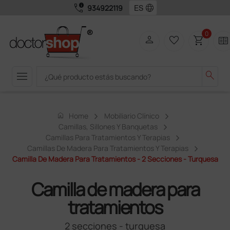
call_quality
language
934922119
0
person
favorite_border
shopping_cart
two_pager
menu
search
home
Home
Mobiliario Clínico
Camillas, Sillones Y Banquetas
Camillas Para Tratamientos Y Terapias
Camillas De Madera Para Tratamientos Y Terapias
Camilla De Madera Para Tratamientos - 2 Secciones - Turquesa
Camilla de madera para
tratamientos
2 secciones - turquesa