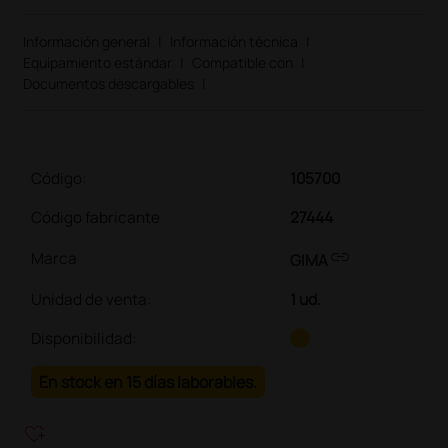
Información general
|
Información técnica
|
Equipamiento estándar
|
Compatible con
|
Documentos descargables
|
Código:
105700
Código fabricante
27444
link
Marca
GIMA
Unidad de venta
:
1 ud.
Disponibilidad:
En stock en 15 días laborables.
heart_plus