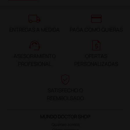
local_shipping
credit_card
ENTREGAS A MEDIDA
PAGA COMO QUIERAS
support_agent
request_quote
ASESORAMIENTO
OFERTAS
PROFESIONAL
PERSONALIZADAS
verified_user
SATISFECHO O
REEMBOLSADO
MUNDO DOCTOR SHOP
Quiénes somos
Cómo comprar