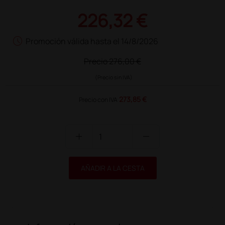
226,32 €
schedule
Promoción válida hasta el 14/8/2026
Precio
276,00 €
(Precio sin IVA)
273,85 €
Precio con IVA
add
remove
AÑADIR A LA CESTA