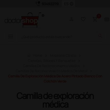
call_quality
language
934922119
0
person
favorite_border
shopping_cart
two_pager
menu
search
home
Home
Mobiliario Clínico
Camillas, Sillones Y Banquetas
Camillas De Reconocimiento Médico
Camillas De Reconocimiento Médico De Metal
Camilla De Exploración Médica De Acero Pintado Blanco Con
Colchón Verde
Camilla de exploración
médica