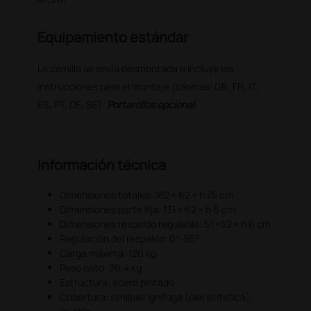
Equipamiento estándar
La camilla se envía desmontada e incluye las
instrucciones para el montaje (idiomas: GB, FR, IT,
ES, PT, DE, SE).
Portarollos opcional.
Información técnica
Dimensiones totales: 182 × 62 × h 75 cm
Dimensiones parte fija: 131 × 62 × h 6 cm
Dimensiones respaldo regulable: 51 ×62 × h 6 cm
Regulación del respaldo: 0°-55°
Carga máxima: 120 kg
Peso neto: 26,4 kg
Estructura: acero pintado
Cobertura: similpiel ignífuga (piel sintética),