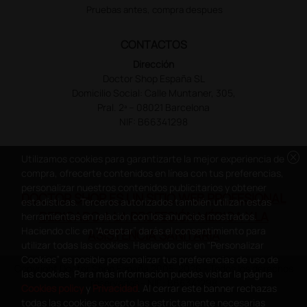
Pruebas antes, compra despues
CONTACTOS
Dirección
Doctor Shop España SL
Domicilio Social: Calle Muntaner, 305,
Pral. 2ª – 08021 Barcelona
NIF: B66341298
cancel
Utilizamos cookies para garantizarte la mejor experiencia de
compra, ofrecerte contenidos en línea con tus preferencias,
personalizar nuestros contenidos publicitarios y obtener
DOCTOR SHOP ES UN SITIO WEB PROFESIONAL
estadísticas. Terceros autorizados también utilizan estas
DEDICADO A LA PROFESIÓN MÉDICA Y LA
herramientas en relación con los anuncios mostrados.
Haciendo clic en “Aceptar” darás el consentimiento para
ASISTENCIA SANITARIA
utilizar todas las cookies. Haciendo clic en “Personalizar
Cookies” es posible personalizar tus preferencias de uso de
Copyright Doctor Shop España 2005-2026 - Todos los derechos
las cookies. Para más información puedes visitar la página
reservados - NIF.: B66341298
Cookies policy
y
Privacidad
. Al cerrar este banner rechazas
todas las cookies excepto las estrictamente necesarias