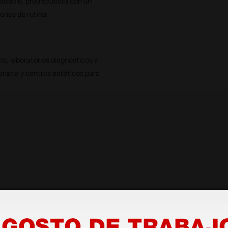
justable, predispuesta con un
orios de rutina.
s, laboratorios diagnósticos y
terapia y centros estéticos para
ca - azul