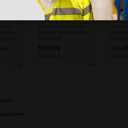
ración
Camilla de exploración
Camilla
 pintado
médica - Modelo clásico
reconoc
ón gris
de aluminio
de acer
530,00 €
304,2
00 €
(Precio sin IVA)
(Precio sin
1 ud.
1 ud.
as más
legas que ya