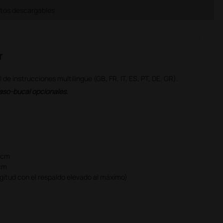
os descargables
r
 instrucciones multilingüe (GB, FR, IT, ES, PT, DE, GR).
naso-bucal opcionales.
3 cm
 cm
gitud con el respaldo elevado al máximo)