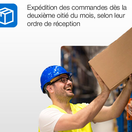
peldaño
Portarollos para varias
Tapa de 
camillas
camilla 
reconoc
azul
33,50 €
26,10 €
€
(Precio sin IVA)
(Precio sin
1 ud.
1 ud.