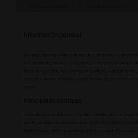
info
assignment
w
Información general
Información técnica
Información general
Camilla clásica de visita médica de 2 secciones, con estr
con tacos de plástico. La superficie está compuesta por 
espuma resiliente, recubiertas en similpiel, material lavable
completamente regulable y está dotado de un orificio naso-
boca).
Principales ventajas
Diseñado para resistencia y facilidad de limpieza, el revest
que la camilla sea adecuada para ambientes clínicos donde
higienización entre un paciente y otro. La estructura crom