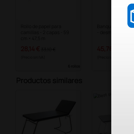
Rollo de papel para
Banqueta de un 
camillas - 2 capas - 59
- desmontada
cm × 47,5 m
28,14 €
45,76 €
33,10 €
52,00 
(Precio sin IVA)
(Precio sin IVA)
6 rollos
Productos similares