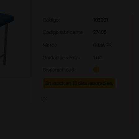
Código:
103201
Código fabricante
27405
link
Marca
GIMA
Unidad de venta
:
1 ud.
Disponibilidad:
En stock en 15 días laborables.
heart_plus