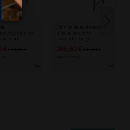
 de
Camilla de exploración
imiento médico -
clásica en acero
o cromado
cromado - beige
0 €
269,60 €
338,00 €
337,00 €
 IVA)
(Precio sin IVA)
1 ud.
1 ud.