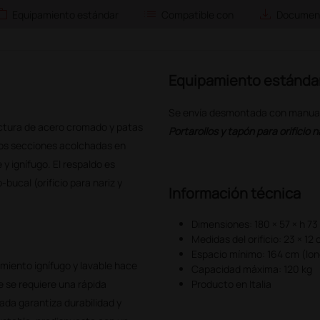
ork
list
save_alt
Equipamiento estándar
Compatible con
Document
Equipamiento estánda
Se envía desmontada con manual de
uctura de acero cromado y patas
Portarollos y tapón para orificio 
dos secciones acolchadas en
 y ignífugo. El respaldo es
bucal (orificio para nariz y
Información técnica
Dimensiones: 180 × 57 × h 7
Medidas del orificio: 23 × 12
Espacio mínimo: 164 cm (lon
imiento ignífugo y lavable hace
Capacidad máxima: 120 kg
 se requiere una rápida
Producto en Italia
ada garantiza durabilidad y