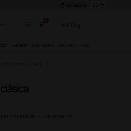
call_quality
language
934922119
0
favorite_border
shopping_cart
two_pager
Blog
rate
ICO
TERAPIA
VESTUARIO
PROMOCIONES
miento Médico De Metal
clásica
ipamiento estándar
|
Compatible con
|