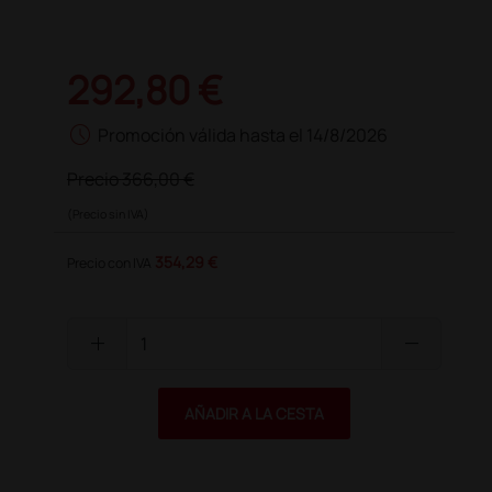
292,80 €
schedule
Promoción válida hasta el 14/8/2026
Precio
366,00 €
(Precio sin IVA)
354,29 €
Precio con IVA
add
remove
AÑADIR A LA CESTA