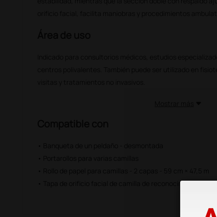
estabilidad, mientras que la sección doble con respaldo a
orificio facial, facilita maniobras y procedimientos ambulat
Área de uso
Indicado para consultorios médicos, estudios especializado
centros polivalentes. También puede ser utilizado en fisio
visitas y tratamientos no invasivos.
Mostrar más
Compatible con
• Banqueta de un peldaño - desmontada
• Portarollos para varias camillas
• Rollo de papel para camillas - 2 capas - 59 cm × 47,5 m
• Tapa de orificio facial de camilla de reconocimiento clási