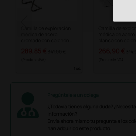
Camilla de exploración
Camilla de explo
médica de acero
médica de acero
cromado con colchón
blanco con colch
negro
289,85 €
266,90 €
341,00 €
314,
(Precio sin IVA)
(Precio sin IVA)
1 ud.
Pregúntale a un colega
¿Todavía tienes alguna duda? ¿Necesit
información?
Envía ahora mismo tu pregunta a los co
han adquirido este producto.