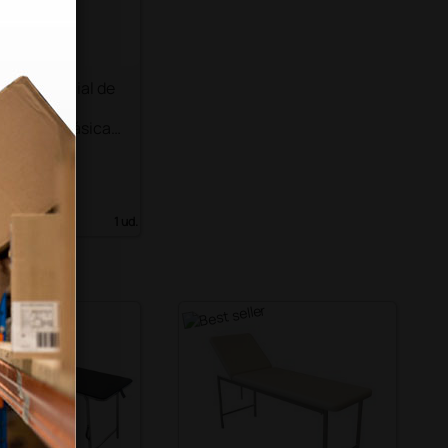
orificio facial de
de
imiento clásica -
 IVA)
1 ud.