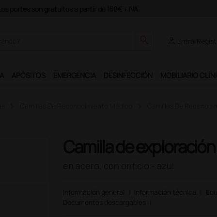
odrás disfrutar de muchos servicios exclusivos.
search
person
Entra/Regíst
A
APÓSITOS
EMERGENCIA
DESINFECCIÓN
MOBILIARIO CLÍN
as
Camillas De Reconocimiento Médico
Camillas De Reconoci
Camilla de exploración 
en acero, con orificio - azul
Información general
|
Información técnica
|
Equ
Documentos descargables
|