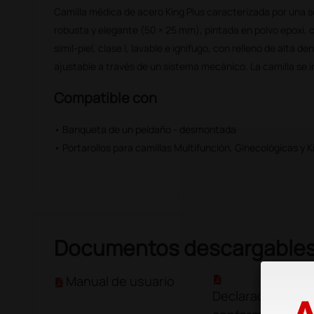
Camilla médica de acero King Plus caracterizada por una s
robusta y elegante (50 × 25 mm), pintada en polvo epoxi, c
simil-piel, clase I, lavable e ignífugo, con relleno de alta 
ajustable a través de un sistema mecánico. La camilla se 
Compatible con
• Banqueta de un peldaño - desmontada
• Portarollos para camillas Multifunción, Ginecológicas y K
Documentos descargable
Manual de usuario
Declaración de