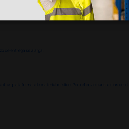
azo de entrega se alarga.
en otras plataformas de material médico. Pero el envío cuesta más del 