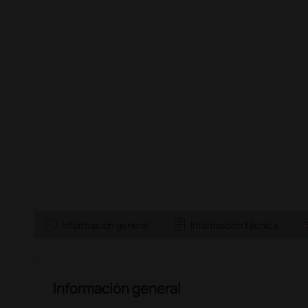
info
assignment
l
Información general
Información técnica
Información general