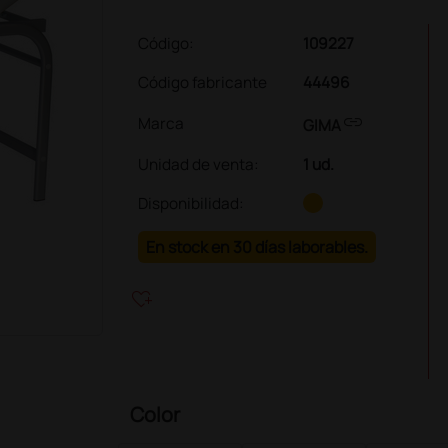
Código:
109227
Código fabricante
44496
link
Marca
GIMA
Unidad de venta
:
1 ud.
Disponibilidad:
En stock en 30 días laborables.
heart_plus
Color