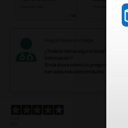
(Precio sin IVA)
(Precio sin IVA)
1 ud.
Pregúntale a un colega
¿Todavía tienes alguna duda? ¿Necesit
información?
Envía ahora mismo tu pregunta a los co
han adquirido este producto.
4,4
/5
597