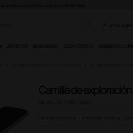
odrás disfrutar de muchos servicios exclusivos.
search
person
Entra/Regíst
A
APÓSITOS
EMERGENCIA
DESINFECCIÓN
MOBILIARIO CLÍN
as
Camillas De Reconocimiento Médico
Camillas De Reconoci
Camilla de exploración
de acero, color negro
Información general
|
Información técnica
|
Com