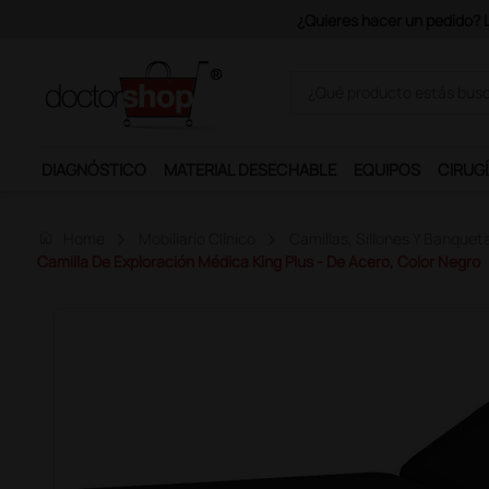
Únete al programa Ds Plus y p
DIAGNÓSTICO
MATERIAL DESECHABLE
EQUIPOS
CIRUGÍ
home
Home
Mobiliario Clínico
Camillas, Sillones Y Banquet
Camilla De Exploración Médica King Plus - De Acero, Color Negro