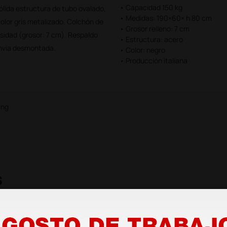
• Capacidad 150 kg
ólida estructura de tubo ovalado,
• Medidas: 190×60× h 80 cm
olor gris metalizado. Colchón de
• Grosor relleno: 7 cm
densidad (grosor: 7 cm). Respaldo
• Estructura: acero
invia desmontada.
• Color: negro
• Producción italiana
ing
s