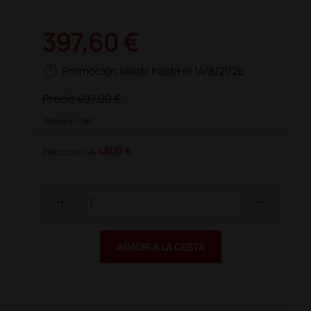
397,60 €
schedule
Promoción válida hasta el 14/8/2026
Precio
497,00 €
(Precio sin IVA)
481,10 €
Precio con IVA
add
remove
AÑADIR A LA CESTA