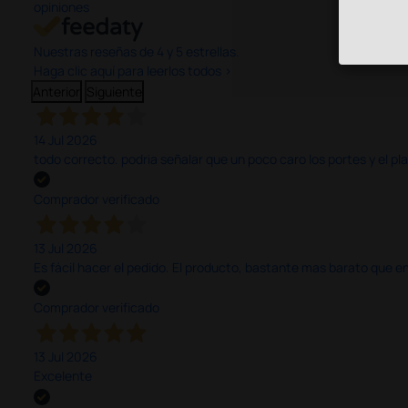
opiniones
Nuestras reseñas de 4 y 5 estrellas.
Haga clic aquí para leerlos todos >
Anterior
Siguiente
14 Jul 2026
todo correcto. podria señalar que un poco caro los portes y el pl
Comprador verificado
13 Jul 2026
Es fácil hacer el pedido. El producto, bastante mas barato que 
Comprador verificado
13 Jul 2026
Excelente