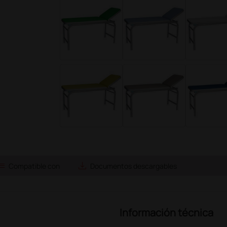
ist
save_alt
Compatible con
Documentos descargables
Información técnica