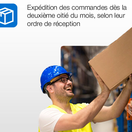
1 ud.
as más
legas que ya