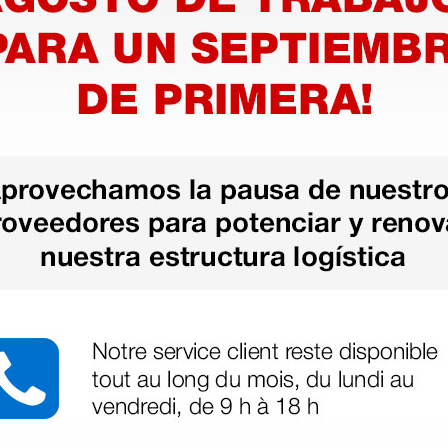
camillas
King