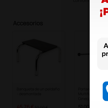
conformidad
Accesorios
Banqueta de un peldaño
Portarollos para 
- desmontada
Multifunción,
Ginecológicas y 
45,76 €
51,00 €
52,00 €