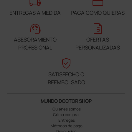
local_shipping
credit_card
ENTREGAS A MEDIDA
PAGA COMO QUIERAS
support_agent
request_quote
ASESORAMIENTO
OFERTAS
PROFESIONAL
PERSONALIZADAS
verified_user
SATISFECHO O
REEMBOLSADO
MUNDO DOCTOR SHOP
Quiénes somos
Cómo comprar
Entregas
Métodos de pago
Devolución