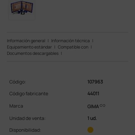
Información general
|
Información técnica
|
Equipamiento estándar
|
Compatible con
|
Documentos descargables
|
Código:
107963
Código fabricante
44011
link
Marca
GIMA
Unidad de venta
:
1 ud.
Disponibilidad: