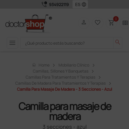
call_quality
language
934922119
0
person
favorite_border
shopping_cart
two_pager
menu
search
home
Home
Mobiliario Clínico
Camillas, Sillones Y Banquetas
Camillas Para Tratamientos Y Terapias
Camillas De Madera Para Tratamientos Y Terapias
Camilla Para Masaje De Madera - 3 Secciones - Azul
Camilla para masaje de
madera
3 secciones - azul