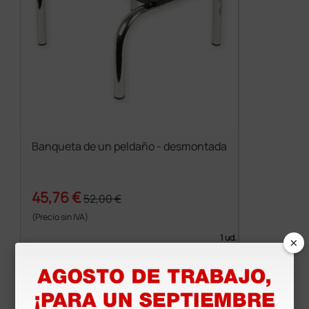
Banqueta de un peldaño - desmontada
45,76 €
52,00 €
(Precio sin IVA)
×
1 ud.
Productos similares