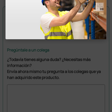
Pregúntale a un colega
¿Todavía tienes alguna duda? ¿Necesitas más
información?
Envía ahora mismo tu pregunta a los colegas que ya
han adquirido este producto.