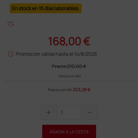
En stock en 15 días laborables.
heart_plus
168,00 €
schedule
Promoción válida hasta el 14/8/2026
Precio
210,00 €
(Precio sin IVA)
203,28 €
Precio con IVA
add
remove
AÑADIR A LA CESTA