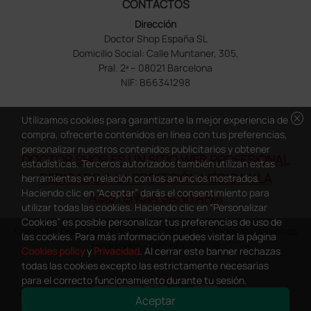
CONTACTOS
Dirección
Doctor Shop España SL
Domicilio Social: Calle Muntaner, 305,
Pral. 2ª – 08021 Barcelona
NIF: B66341298
cancel
Utilizamos cookies para garantizarte la mejor experiencia de
compra, ofrecerte contenidos en línea con tus preferencias,
personalizar nuestros contenidos publicitarios y obtener
DOCTOR SHOP ES UN SITIO WEB PROFESIONAL
estadísticas. Terceros autorizados también utilizan estas
DEDICADO A LA PROFESIÓN MÉDICA Y LA
herramientas en relación con los anuncios mostrados.
Haciendo clic en “Aceptar” darás el consentimiento para
ASISTENCIA SANITARIA
utilizar todas las cookies. Haciendo clic en “Personalizar
Cookies” es posible personalizar tus preferencias de uso de
Copyright Doctor Shop España 2005-2026 - Todos los derechos
las cookies. Para más información puedes visitar la página
reservados - NIF.: B66341298
Cookies policy
y
Privacidad
. Al cerrar este banner rechazas
todas las cookies excepto las estrictamente necesarias
para el correcto funcionamiento durante tu sesión.
Aceptar