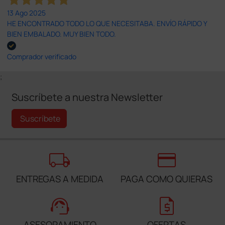
13 Ago 2025
HE ENCONTRADO TODO LO QUE NECESITABA. ENVÍO RÁPIDO Y
BIEN EMBALADO. MUY BIEN TODO.
Comprador verificado
;
Suscríbete a nuestra Newsletter
Suscríbete
local_shipping
credit_card
ENTREGAS A MEDIDA
PAGA COMO QUIERAS
support_agent
request_quote
ASESORAMIENTO
OFERTAS