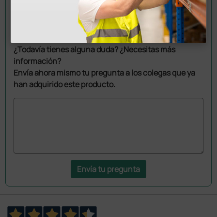
Pregúntale a un colega
¿Todavía tienes alguna duda? ¿Necesitas más
información?
Envía ahora mismo tu pregunta a los colegas que ya
han adquirido este producto.
Envía tu pregunta