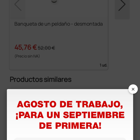
Banqueta de un peldaño - desmontada
45,76 €
52,00 €
(Precio sin IVA)
1 ud.
Productos similares
×