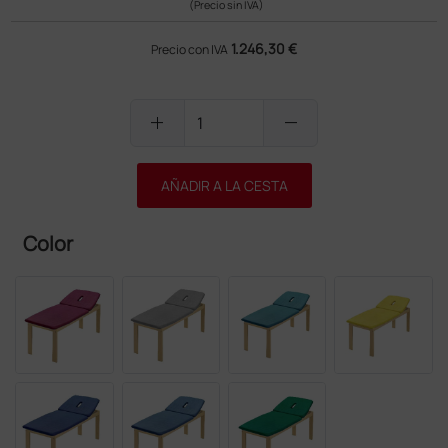
(Precio sin IVA)
1.246,30 €
Precio con IVA
add
remove
AÑADIR A LA CESTA
Color