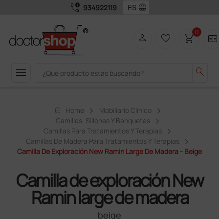
call_quality
language
934922119
0
person
favorite_border
shopping_cart
two_pager
menu
search
home
Home
Mobiliario Clínico
Camillas, Sillones Y Banquetas
Camillas Para Tratamientos Y Terapias
Camillas De Madera Para Tratamientos Y Terapias
Camilla De Exploración New Ramin Large De Madera - Beige
Camilla de exploración New
Ramin large de madera
beige