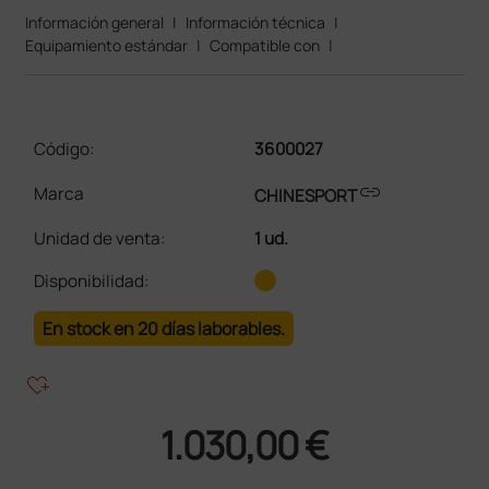
Información general
|
Información técnica
|
Equipamiento estándar
|
Compatible con
|
Código:
3600027
link
Marca
CHINESPORT
Unidad de venta
:
1 ud.
Disponibilidad:
En stock en 20 días laborables.
heart_plus
1.030,00 €