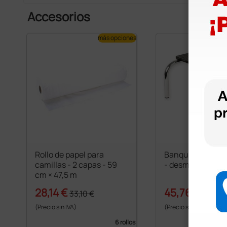
Accesorios
más opciones
Rollo de papel para
Banqueta de un 
camillas - 2 capas - 59
- desmontada
cm × 47,5 m
28,14 €
45,76 €
33,10 €
52,00 
(Precio sin IVA)
(Precio sin IVA)
6 rollos