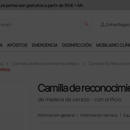
odrás disfrutar de muchos servicios exclusivos.
search
person
Entra/Regíst
A
APÓSITOS
EMERGENCIA
DESINFECCIÓN
MOBILIARIO CLÍN
as
Camillas De Reconocimiento Médico
Camillas De Reconoci
ificio
Camilla de reconocimi
de madera de cerezo - con orificio
Información general
|
Información técnica
|
Equ