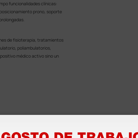
mpo funcionalidades clínicas:
 posicionamiento prono, soporte
 prolongadas.
nes de fisioterapia, tratamientos
latorio, poliambulatorios,
spositivo médico activo sino un