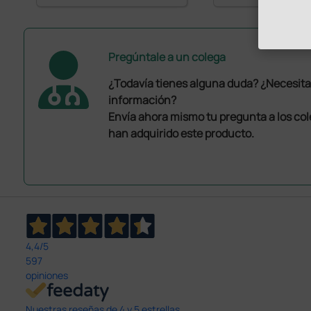
Pregúntale a un colega
¿Todavía tienes alguna duda? ¿Necesit
información?
Envía ahora mismo tu pregunta a los co
han adquirido este producto.
4,4
/5
597
opiniones
Nuestras reseñas de 4 y 5 estrellas.