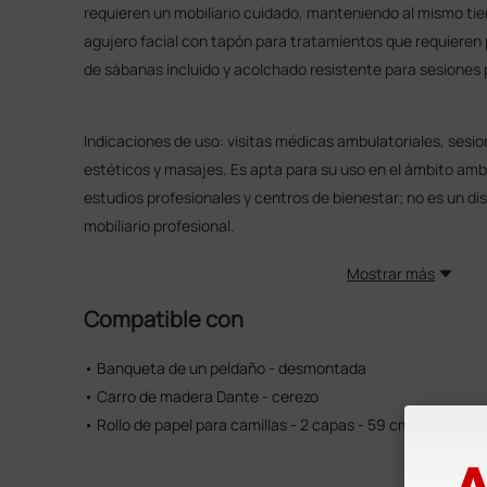
requieren un mobiliario cuidado, manteniendo al mismo tie
agujero facial con tapón para tratamientos que requieren
de sábanas incluido y acolchado resistente para sesiones
Indicaciones de uso: visitas médicas ambulatoriales, sesio
estéticos y masajes. Es apta para su uso en el ámbito ambu
estudios profesionales y centros de bienestar; no es un di
mobiliario profesional.
Mostrar más
Compatible con
• Banqueta de un peldaño - desmontada
• Carro de madera Dante - cerezo
• Rollo de papel para camillas - 2 capas - 59 cm × 47,5 m