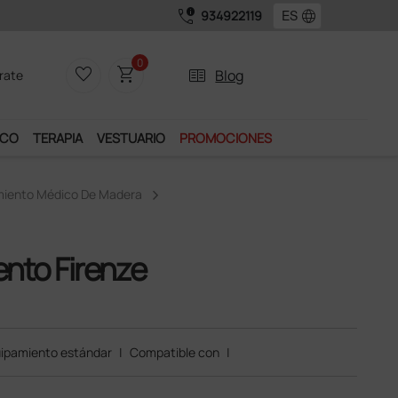
call_quality
language
934922119
0
favorite_border
shopping_cart
two_pager
Blog
rate
ICO
TERAPIA
VESTUARIO
PROMOCIONES
miento Médico De Madera
ento Firenze
ipamiento estándar
|
Compatible con
|