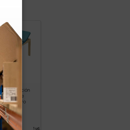
de exploración
in large de
 verde claro
00 €
 IVA)
1 ud.