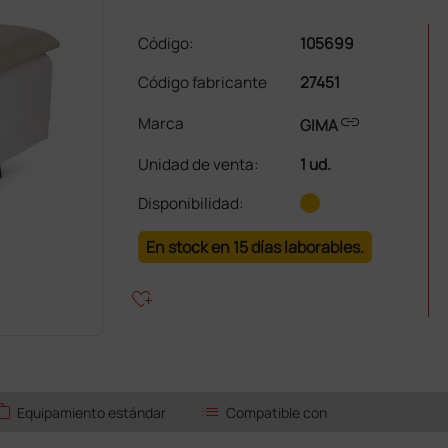
Código:
105699
Código fabricante
27451
link
Marca
GIMA
Unidad de venta
:
1 ud.
Disponibilidad:
En stock en 15 días laborables.
heart_plus
ork
list
Equipamiento estándar
Compatible con