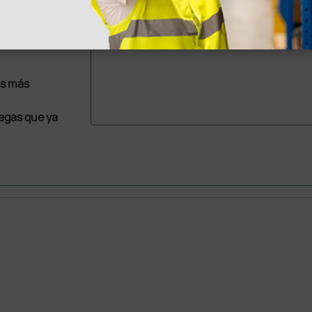
as más
legas que ya