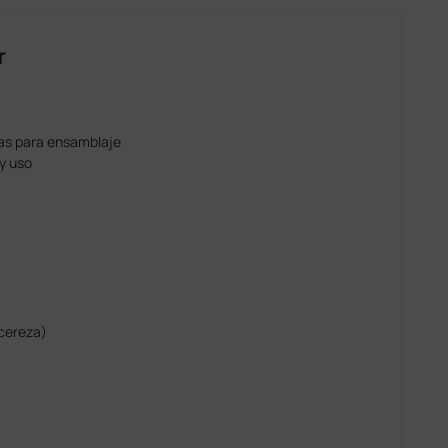
r
tas para ensamblaje
y uso
cereza)