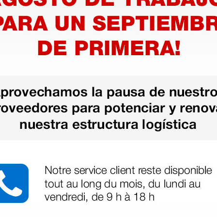
más opciones
peldaño
Carro de madera Dante -
cerezo
463,00 €
€
(Precio sin IVA)
1 ud.
1 ud.