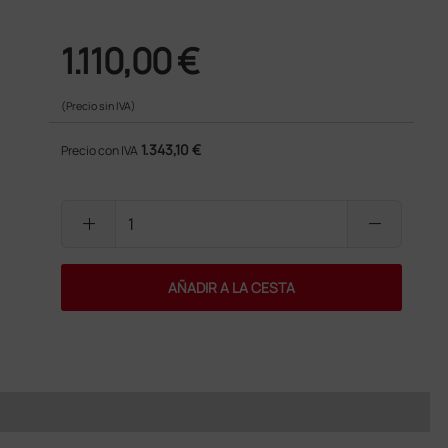
1.110,00 €
(Precio sin IVA)
1.343,10 €
Precio con IVA
add
remove
AÑADIR A LA CESTA