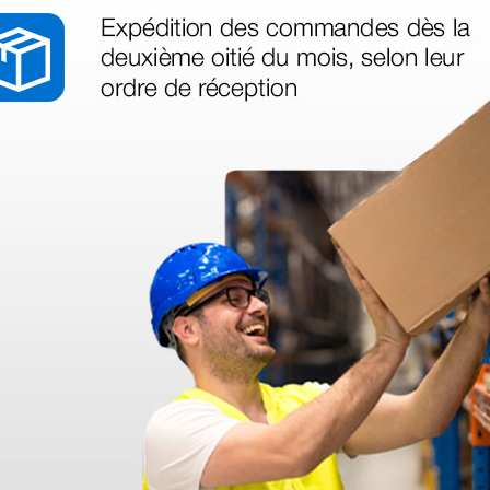
Camilla de exploración
Camilla 
de
New Vojta - de madera,
New Ram
- con
color azul
madera -
1.200,00 €
1.030,
(Precio sin IVA)
(Precio sin
1 ud.
1 ud.