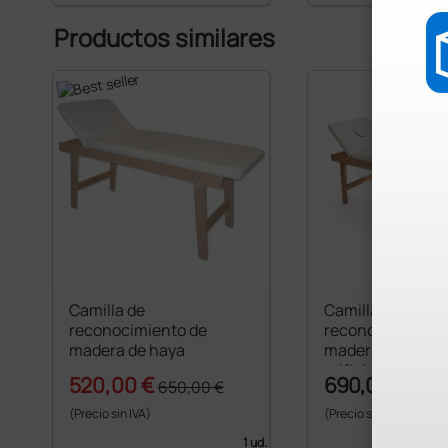
Productos similares
Camilla de
Camilla de
reconocimiento de
reconocimiento 
madera de haya
madera de haya 
orificio
520,00 €
690,00 €
650,00 €
(Precio sin IVA)
(Precio sin IVA)
1 ud.