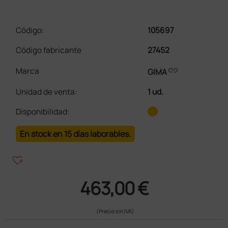
Código:
105697
Código fabricante
27452
link
Marca
GIMA
Unidad de venta
:
1 ud.
Disponibilidad:
En stock en 15 días laborables.
heart_plus
463,00 €
(Precio sin IVA)