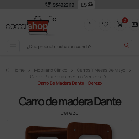
call_quality
language
934922119
0
person
favorite_border
shopping_cart
two_pager
menu
search
home
Home
Mobiliario Clínico
Carros Y Mesas De Mayo
Carros Para Equipamentos Médicos
Carro De Madera Dante - Cerezo
Carro de madera Dante
cerezo