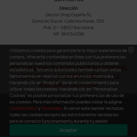
Dirección
Doctor Shop España SL
Domicilio Social: Calle Muntaner, 305,
Pral. 2ª – 08021 Barcelona
NIF: B66341298
cancel
Utilizamos cookies para garantizarte la mejor experiencia de
compra, ofrecerte contenidos en línea con tus preferencias,
personalizar nuestros contenidos publicitarios y obtener
DOCTOR SHOP ES UN SITIO WEB PROFESIONAL
estadísticas. Terceros autorizados también utilizan estas
DEDICADO A LA PROFESIÓN MÉDICA Y LA
herramientas en relación con los anuncios mostrados.
Haciendo clic en “Aceptar” darás el consentimiento para
ASISTENCIA SANITARIA
utilizar todas las cookies. Haciendo clic en “Personalizar
Cookies” es posible personalizar tus preferencias de uso de
Copyright Doctor Shop España 2005-2026 - Todos los derechos
las cookies. Para más información puedes visitar la página
reservados - NIF.: B66341298
Cookies policy
y
Privacidad
. Al cerrar este banner rechazas
todas las cookies excepto las estrictamente necesarias
para el correcto funcionamiento durante tu sesión.
Aceptar