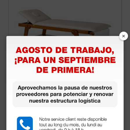
×
Camilla de reconocimiento Firenze de madera de
cerezo - con orificio
1.110,00 €
(Precio sin IVA)
1 ud.