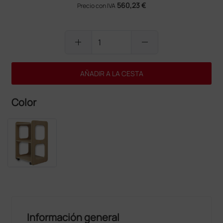
560,23 €
Precio con IVA
add
remove
AÑADIR A LA CESTA
Color
Información general