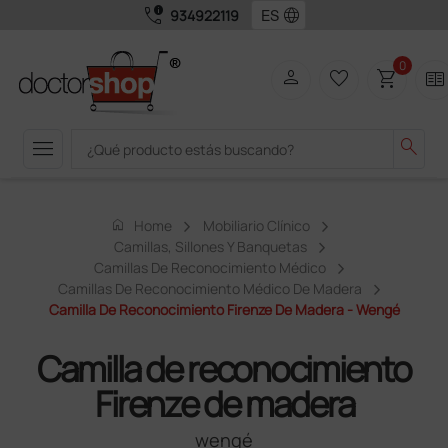
call_quality
language
934922119
0
person
favorite_border
shopping_cart
two_pager
menu
search
home
Home
Mobiliario Clínico
Camillas, Sillones Y Banquetas
Camillas De Reconocimiento Médico
Camillas De Reconocimiento Médico De Madera
Camilla De Reconocimiento Firenze De Madera - Wengé
Camilla de reconocimiento
Firenze de madera
wengé