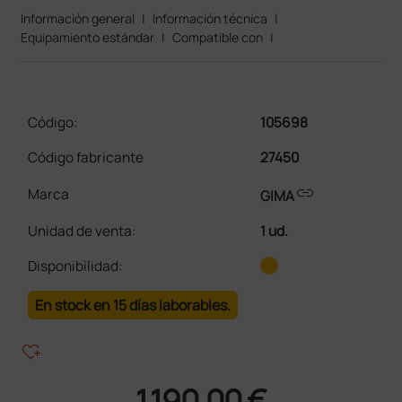
Información general
|
Información técnica
|
Equipamiento estándar
|
Compatible con
|
Código:
105698
Código fabricante
27450
link
Marca
GIMA
Unidad de venta
:
1 ud.
Disponibilidad:
En stock en 15 días laborables.
heart_plus
1.190,00 €