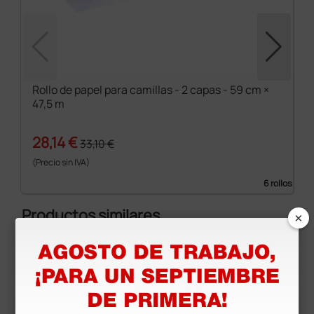
Rollo de papel para camillas - 2 capas - 59 cm ×
47,5 m
28,14 €
33,10 €
(Precio sin IVA)
6 rollos
Productos similares
×