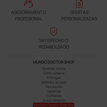
support_agent
request_quote
ASESORAMIENTO
OFERTAS
PROFESIONAL
PERSONALIZADAS
verified_user
SATISFECHO O
REEMBOLSADO
MUNDO DOCTOR SHOP
Quiénes somos
Cómo comprar
Entregas
Métodos de pago
Devolución
Garantías
Contactos
Nuevo almacén
Descubrir Doctor Shop Plus