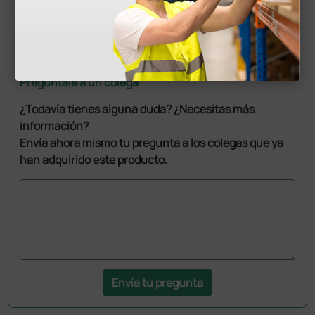
Pregúntale a un colega
¿Todavía tienes alguna duda? ¿Necesitas más
información?
Envía ahora mismo tu pregunta a los colegas que ya
han adquirido este producto.
Envía tu pregunta