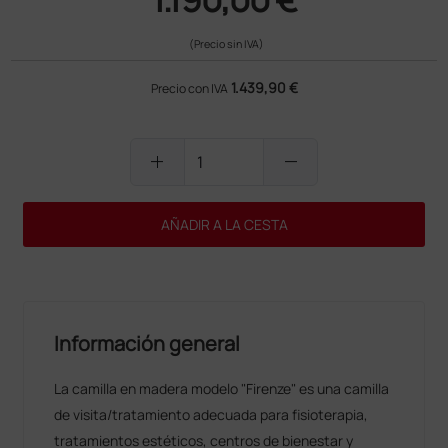
(Precio sin IVA)
1.439,90 €
Precio con IVA
add
remove
AÑADIR A LA CESTA
Información general
La camilla en madera modelo "Firenze" es una camilla
de visita/tratamiento adecuada para fisioterapia,
tratamientos estéticos, centros de bienestar y