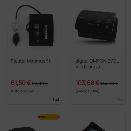
Riester Minimus® II
digital OMRON EVOL
V - de brazo
61,50 €
103,68 €
82,00 €
144,00 €
(Precio sin IVA)
(Precio sin IVA)
1 ud.
1 ud.
más opciones