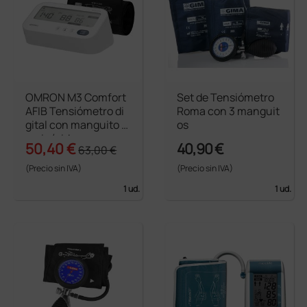
OMRON M3 Comfort
Set de Tensiómetro
AFIB Tensiómetro di
Roma con 3 manguit
gital con manguito s
os
emirrígido
50,40 €
40,90 €
63,00 €
(Precio sin IVA)
(Precio sin IVA)
1 ud.
1 ud.