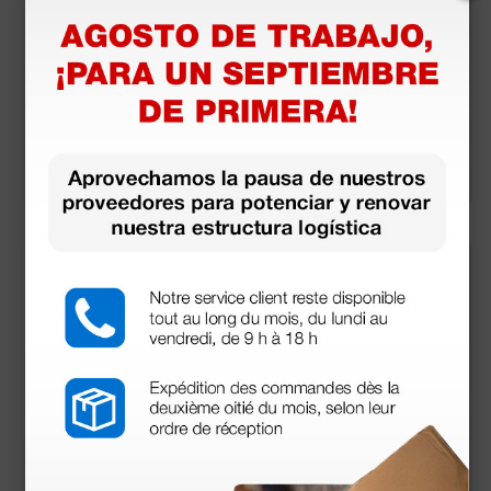
Omron HBP-1120 - T
digital de muñeca O
ensiómetro digital d
mron RS4
e brazo
181,44 €
51,00 €
252,00 €
68,00 €
(Precio sin IVA)
(Precio sin IVA)
1 ud.
1 ud.
BP3 Medidor de presi
aneroide Heine G7®
ón con ECG