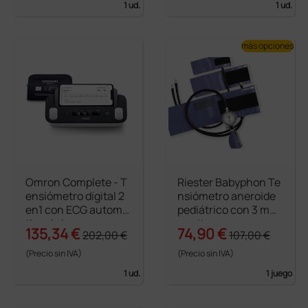
1 ud.
1 ud.
más opciones
Omron Complete - T
Riester Babyphon Te
ensiómetro digital 2
nsiómetro aneroide
en1 con ECG automá
pediátrico con 3 ma
tico de brazo
nguitos
135,34 €
74,90 €
202,00 €
107,00 €
(Precio sin IVA)
(Precio sin IVA)
1 ud.
1 juego