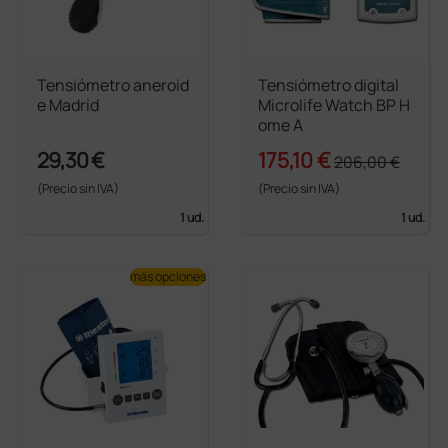
Tensiómetro aneroid
Tensiómetro digital
e Madrid
Microlife Watch BP H
ome A
29,30 €
175,10 €
206,00 €
(Precio sin IVA)
(Precio sin IVA)
1 ud.
1 ud.
más opciones