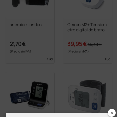
aneroide London
Omron M2+ Tensióm
etro digital de brazo
21,70 €
39,95 €
45,40 €
(Precio sin IVA)
(Precio sin IVA)
1 ud.
1 ud.
×