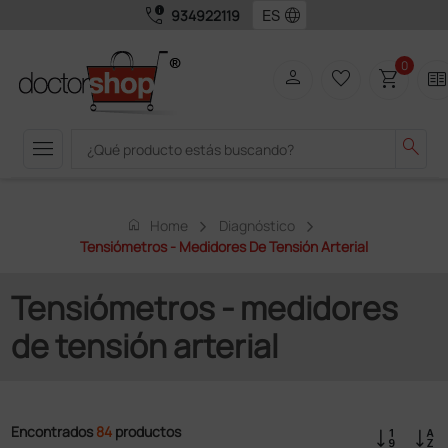
call_quality
language
934922119
0
person
favorite_border
shopping_cart
two_page
menu
search
home
Home
Diagnóstico
Tensiómetros - Medidores De Tensión Arterial
Tensiómetros - medidores
de tensión arterial
Encontrados
84
productos