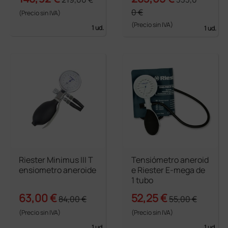
0 €
(Precio sin IVA)
(Precio sin IVA)
1 ud.
1 ud.
Riester Minimus III T
Tensiómetro aneroid
ensiometro aneroide
e Riester E-mega de
1 tubo
63,00 €
52,25 €
84,00 €
55,00 €
(Precio sin IVA)
(Precio sin IVA)
1 ud.
1 ud.