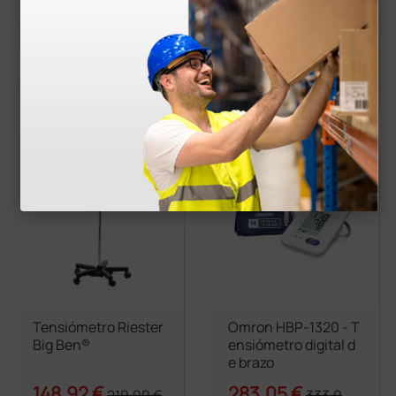
70,55 €
117,82 €
85,00 €
137,00 €
(Precio sin IVA)
(Precio sin IVA)
1 ud.
1 ud.
más opciones
Tensiómetro Riester
Omron HBP-1320 - T
Big Ben®
ensiómetro digital d
e brazo
148,92 €
283,05 €
219,00 €
333,0