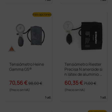
más opciones
Tensiómetro Heine
Tensiómetro Riester
Gamma G5®
Precisa N aneroide si
n látex de aluminio 1
tubo
70,56 €
60,35 €
98,00 €
71,00 €
(Precio sin IVA)
(Precio sin IVA)
1 ud.
1 ud.