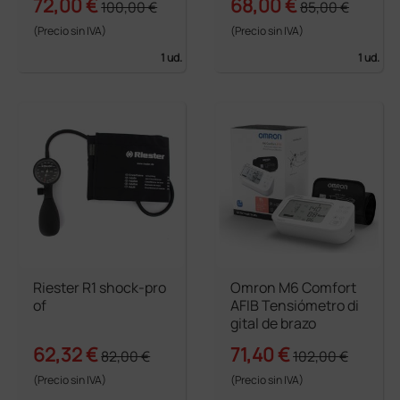
72,00 €
68,00 €
100,00 €
85,00 €
(Precio sin IVA)
(Precio sin IVA)
1 ud.
1 ud.
Riester R1 shock-pro
Omron M6 Comfort
of
AFIB Tensiómetro di
gital de brazo
62,32 €
71,40 €
82,00 €
102,00 €
(Precio sin IVA)
(Precio sin IVA)