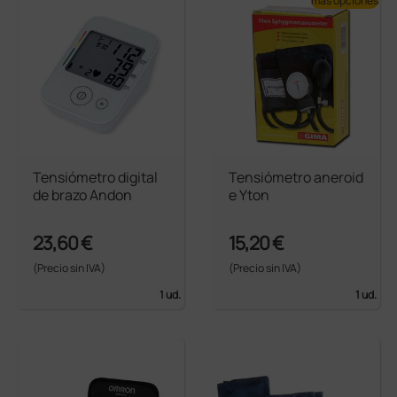
más opciones
Tensiómetro digital
Tensiómetro aneroid
de brazo Andon
e Yton
23,60 €
15,20 €
(Precio sin IVA)
(Precio sin IVA)
1 ud.
1 ud.