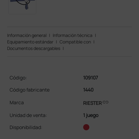
Información general
|
Información técnica
|
Equipamiento estándar
|
Compatible con
|
Documentos descargables
|
Código:
109107
Código fabricante
1440
link
Marca
RIESTER
Unidad de venta
:
1 juego
Disponibilidad: