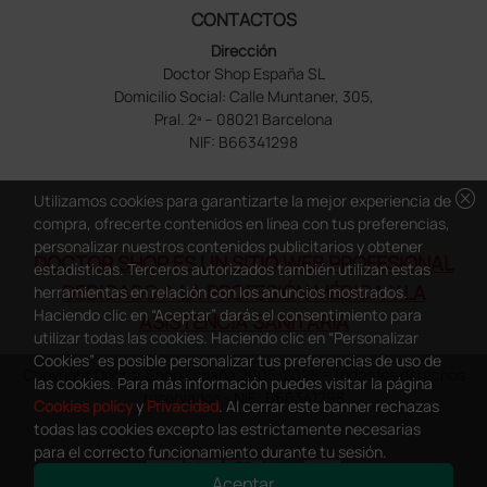
CONTACTOS
Dirección
Doctor Shop España SL
Domicilio Social: Calle Muntaner, 305,
Pral. 2ª – 08021 Barcelona
NIF: B66341298
cancel
Utilizamos cookies para garantizarte la mejor experiencia de
compra, ofrecerte contenidos en línea con tus preferencias,
personalizar nuestros contenidos publicitarios y obtener
DOCTOR SHOP ES UN SITIO WEB PROFESIONAL
estadísticas. Terceros autorizados también utilizan estas
DEDICADO A LA PROFESIÓN MÉDICA Y LA
herramientas en relación con los anuncios mostrados.
Haciendo clic en “Aceptar” darás el consentimiento para
ASISTENCIA SANITARIA
utilizar todas las cookies. Haciendo clic en “Personalizar
Cookies” es posible personalizar tus preferencias de uso de
Copyright Doctor Shop España 2005-2026 - Todos los derechos
las cookies. Para más información puedes visitar la página
reservados - NIF.: B66341298
Cookies policy
y
Privacidad
. Al cerrar este banner rechazas
todas las cookies excepto las estrictamente necesarias
para el correcto funcionamiento durante tu sesión.
Aceptar