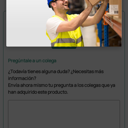
Pregúntale a un colega
¿Todavía tienes alguna duda? ¿Necesitas más
información?
Envía ahora mismo tu pregunta a los colegas que ya
han adquirido este producto.