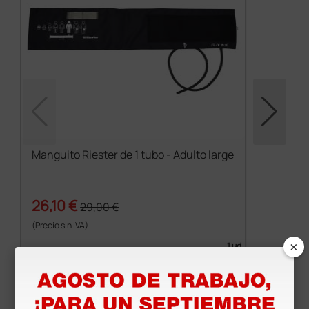
Manguito Riester de 1 tubo - Adulto large
26,10 €
29,00 €
(Precio sin IVA)
×
1 ud.
Productos similares