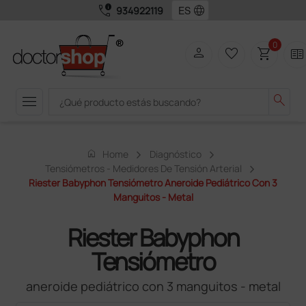
call_quality
language
934922119
0
person
favorite_border
shopping_cart
two_pager
menu
search
home
Home
Diagnóstico
Tensiómetros - Medidores De Tensión Arterial
Riester Babyphon Tensiómetro Aneroide Pediátrico Con 3
Manguitos - Metal
Riester Babyphon
Tensiómetro
aneroide pediátrico con 3 manguitos - metal