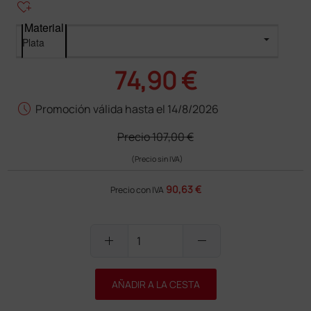
heart_plus
Material
74,90 €
schedule
Promoción válida hasta el 14/8/2026
Precio
107,00 €
(Precio sin IVA)
90,63 €
Precio con IVA
add
remove
AÑADIR A LA CESTA