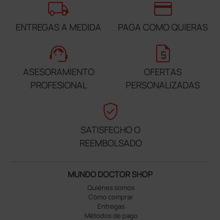
local_shipping
credit_card
ENTREGAS A MEDIDA
PAGA COMO QUIERAS
support_agent
request_quote
ASESORAMIENTO
OFERTAS
PROFESIONAL
PERSONALIZADAS
verified_user
SATISFECHO O
REEMBOLSADO
MUNDO DOCTOR SHOP
Quiénes somos
Cómo comprar
Entregas
Métodos de pago