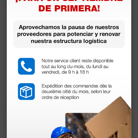
Tensiómetro Roma pediátrico - 1 tubo
27,50 €
(Precio sin IVA)
1 ud.