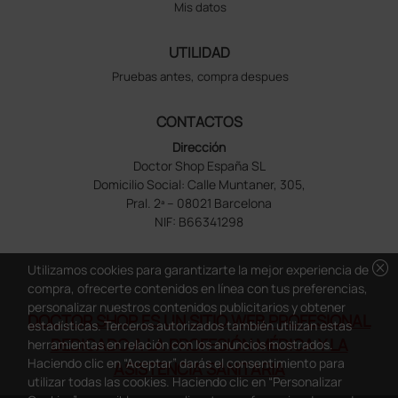
Mis datos
UTILIDAD
Pruebas antes, compra despues
CONTACTOS
Dirección
Doctor Shop España SL
Domicilio Social: Calle Muntaner, 305,
Pral. 2ª – 08021 Barcelona
NIF: B66341298
cancel
Utilizamos cookies para garantizarte la mejor experiencia de
compra, ofrecerte contenidos en línea con tus preferencias,
personalizar nuestros contenidos publicitarios y obtener
DOCTOR SHOP ES UN SITIO WEB PROFESIONAL
estadísticas. Terceros autorizados también utilizan estas
DEDICADO A LA PROFESIÓN MÉDICA Y LA
herramientas en relación con los anuncios mostrados.
Haciendo clic en “Aceptar” darás el consentimiento para
ASISTENCIA SANITARIA
utilizar todas las cookies. Haciendo clic en “Personalizar