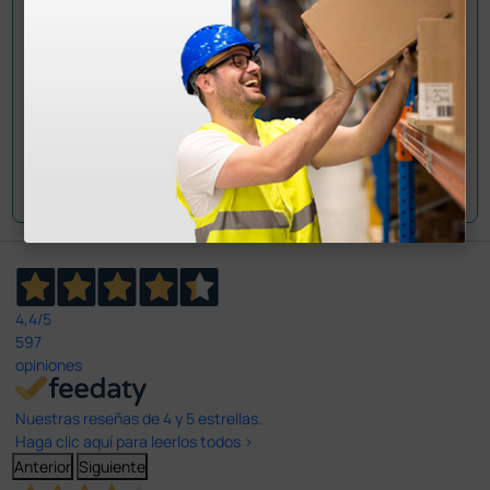
Envía tu pregunta
4,4
/5
597
opiniones
Nuestras reseñas de 4 y 5 estrellas.
Haga clic aquí para leerlos todos >
Anterior
Siguiente