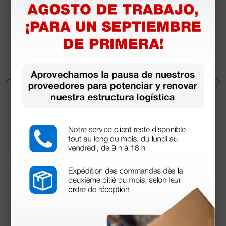
1,28 €
(Precio sin IVA)
1 ud.
Pregúntale a un colega
¿Todavía tienes alguna duda? ¿Necesitas más
información?
Envía ahora mismo tu pregunta a los colegas que ya
han adquirido este producto.