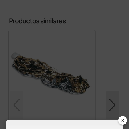
Productos similares
×
Manta isotérmica