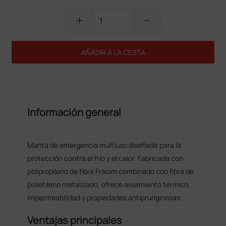
add
remove
AÑADIR A LA CESTA
Información general
Manta de emergencia multiuso diseñada para la
protección contra el frío y el calor. Fabricada con
polipropileno de fibra Fralom combinado con fibra de
polietileno metalizado, ofrece aislamiento térmico,
impermeabilidad y propiedades antipruriginosas.
Ventajas principales