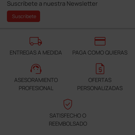
Suscríbete a nuestra Newsletter
Suscríbete
local_shipping
credit_card
ENTREGAS A MEDIDA
PAGA COMO QUIERAS
support_agent
request_quote
ASESORAMIENTO
OFERTAS
PROFESIONAL
PERSONALIZADAS
verified_user
SATISFECHO O
REEMBOLSADO