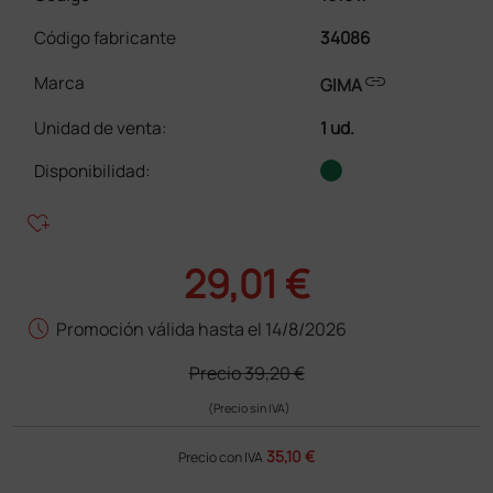
Código fabricante
34086
link
Marca
GIMA
Unidad de venta
:
1 ud.
Disponibilidad:
heart_plus
29,01 €
schedule
Promoción válida hasta el 14/8/2026
Precio
39,20 €
(Precio sin IVA)
35,10 €
Precio con IVA