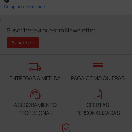
Comprador verificado
;
Suscríbete a nuestra Newsletter
Suscríbete
local_shipping
credit_card
ENTREGAS A MEDIDA
PAGA COMO QUIERAS
support_agent
request_quote
ASESORAMIENTO
OFERTAS
PROFESIONAL
PERSONALIZADAS
verified_user