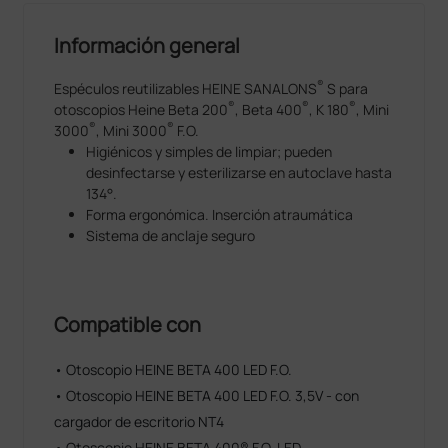
Información general
®
Espéculos reutilizables HEINE SANALONS
S para
®
®
®
otoscopios Heine Beta 200
, Beta 400
, K 180
, Mini
®
®
3000
, Mini 3000
F.O.
Higiénicos y simples de limpiar; pueden
desinfectarse y esterilizarse en autoclave hasta
134°.
Forma ergonómica. Inserción atraumática
Sistema de anclaje seguro
Compatible con
• Otoscopio HEINE BETA 400 LED F.O.
• Otoscopio HEINE BETA 400 LED F.O. 3,5V - con
cargador de escritorio NT4
• Otoscopio HEINE BETA 400® F.O. LED