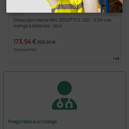
Otoscopio Heine Mini 3000® F.O. LED - 2,5V con
mango a baterías - azul
173,94 €
223,00 €
(Precio sin IVA)
1 ud.
Pregúntale a un colega