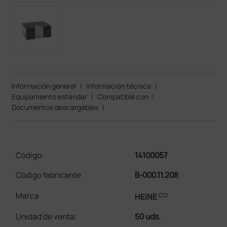
Información general
|
Información técnica
|
Equipamiento estándar
|
Compatible con
|
Documentos descargables
|
Código:
14100057
Código fabricante
B-000.11.208
link
Marca
HEINE
Unidad de venta
:
50 uds.