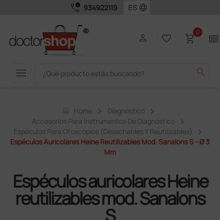
call_quality
language
934922119
0
person
favorite_border
shopping_cart
two_pager
menu
search
home
Home
Diagnóstico
Accesorios Para Instrumentos De Diagnóstico
Espéculos Para Otoscopios (desechables Y Reutilizables)
Espéculos Auricolares Heine Reutilizables Mod. Sanalons S - Ø 3
Mm
Espéculos auricolares Heine
reutilizables mod. Sanalons
S