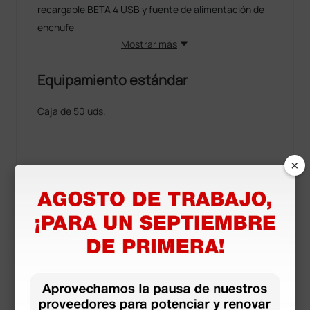
recargable BETA 4 USB y fuente de alimentación de
enchufe
Mostrar más
Equipamiento estándar
Caja de 50 uds.
×
Información técnica
Ø 3 mm
Documentos