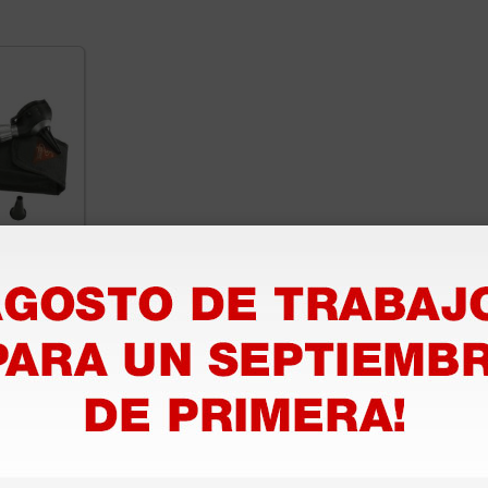
 K 180®
on
0 €
1 juego