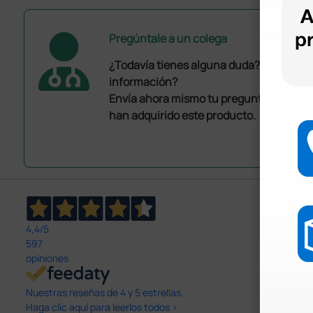
Pregúntale a un colega
¿Todavía tienes alguna duda? ¿Necesit
información?
Envía ahora mismo tu pregunta a los co
han adquirido este producto.
4,4
/5
597
opiniones
Nuestras reseñas de 4 y 5 estrellas.
Haga clic aquí para leerlos todos >