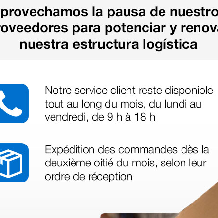
as más
legas que ya