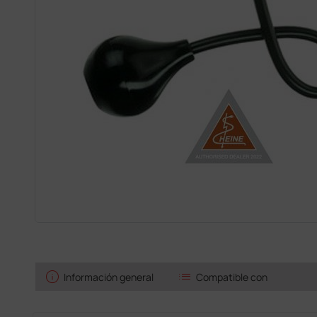
info
list
Información general
Compatible con