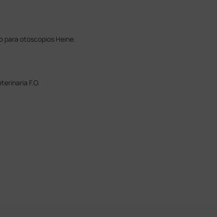
o para otoscopios Heine.
erinaria F.O.