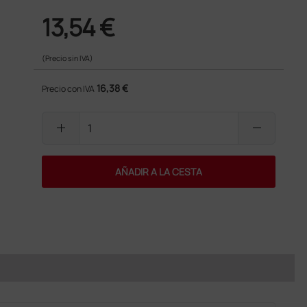
13,54 €
(Precio sin IVA)
16,38 €
Precio con IVA
add
remove
AÑADIR A LA CESTA