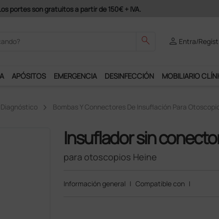
odrás disfrutar de muchos servicios exclusivos.
search
person
Entra/Regíst
A
APÓSITOS
EMERGENCIA
DESINFECCIÓN
MOBILIARIO CLÍN
 Diagnóstico
Bombas Y Connectores De Insuflación Para Otoscopi
Insuflador sin conecto
para otoscopios Heine
Información general
|
Compatible con
|