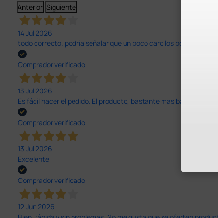
Anterior
Siguiente
14 Jul 2026
todo correcto. podria señalar que un poco caro los portes y el pl
Comprador verificado
13 Jul 2026
Es fácil hacer el pedido. El producto, bastante mas barato que 
Comprador verificado
13 Jul 2026
Excelente
Comprador verificado
12 Jun 2026
Bien, rápida y sin problemas. No me gusta que se oferten productos