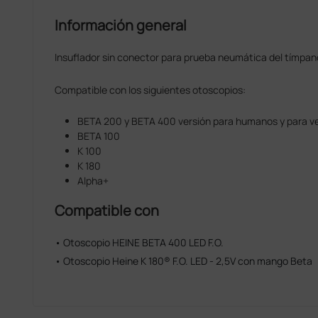
Información general
Insuflador sin conector para prueba neumática del tímpan
Compatible con los siguientes otoscopios:
BETA 200 y BETA 400 versión para humanos y para vet
BETA 100
K 100
K 180
Alpha+
Compatible con
• Otoscopio HEINE BETA 400 LED F.O.
• Otoscopio Heine K 180® F.O. LED - 2,5V con mango Beta