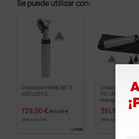
Se puede utilizar con:
Otoscopio HEINE BETA
Otoscopio Heine
400 LED F.O.
F.O. LED - 2,5V c
mango Beta
729,00 €
351,90 €
810,00 €
391,0
(Precio sin IVA)
(Precio sin IVA)
1 juego