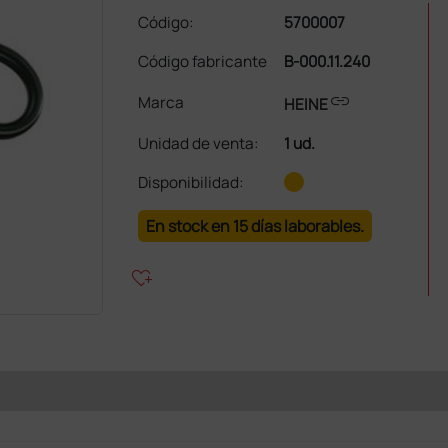
Código:
5700007
Código fabricante
B-000.11.240
link
Marca
HEINE
Unidad de venta
:
1 ud.
Disponibilidad:
En stock en 15 días laborables.
heart_plus