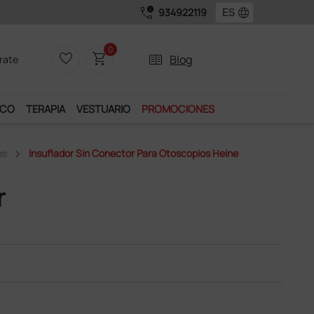
call_quality
language
934922119
0
favorite_border
shopping_cart
two_pager
Blog
rate
ICO
TERAPIA
VESTUARIO
PROMOCIONES
os
Insuflador Sin Conector Para Otoscopios Heine
r