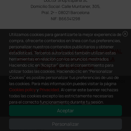
Doctor Shop España SL
Domicilio Social: Calle Muntaner, 305,
Pral. 2ª – 08021 Barcelona
NIF: B66341298
cancel
Utilizamos cookies para garantizarte la mejor experiencia de
compra, ofrecerte contenidos en línea con tus preferencias,
personalizar nuestros contenidos publicitarios y obtener
DOCTOR SHOP ES UN SITIO WEB PROFESIONAL
estadísticas. Terceros autorizados también utilizan estas
DEDICADO A LA PROFESIÓN MÉDICA Y LA
herramientas en relación con los anuncios mostrados.
Haciendo clic en “Aceptar” darás el consentimiento para
ASISTENCIA SANITARIA
utilizar todas las cookies. Haciendo clic en “Personalizar
Cookies” es posible personalizar tus preferencias de uso de
Copyright Doctor Shop España 2005-2026 - Todos los derechos
las cookies. Para más información puedes visitar la página
reservados - NIF.: B66341298
Cookies policy
y
Privacidad
. Al cerrar este banner rechazas
todas las cookies excepto las estrictamente necesarias
para el correcto funcionamiento durante tu sesión.
Aceptar
0
This site is protected by reCAPTCHA and the Google
Privacy Policy
and
Personalizar
Terms of Service
apply.