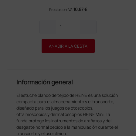
10,87 €
Precio con IVA
add
remove
AÑADIR A LA CESTA
Información general
El estuche blando de tejido de HEINE es una solución
compacta para el almacenamiento y el transporte,
diseñado para los juegos de otoscopios,
oftalmoscopios y dermatoscopios HEINE Mini. La
funda protege los instrumentos de arañazos y del
desgaste normal debido a la manipulación durante el
transporte y el uso clínico.