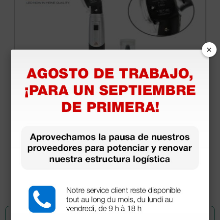
×
Otoscopio Heine Mini 3000® F.O. LED - 2,5V con
mango a pilas - negro
173,94 €
223,00 €
(Precio sin IVA)
1 ud.