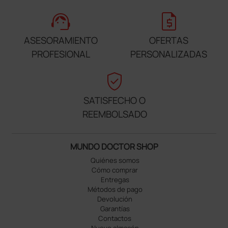
support_agent
request_quote
ASESORAMIENTO
OFERTAS
PROFESIONAL
PERSONALIZADAS
verified_user
SATISFECHO O
REEMBOLSADO
MUNDO DOCTOR SHOP
Quiénes somos
Cómo comprar
Entregas
Métodos de pago
Devolución
Garantías
Contactos
Nuevo almacén