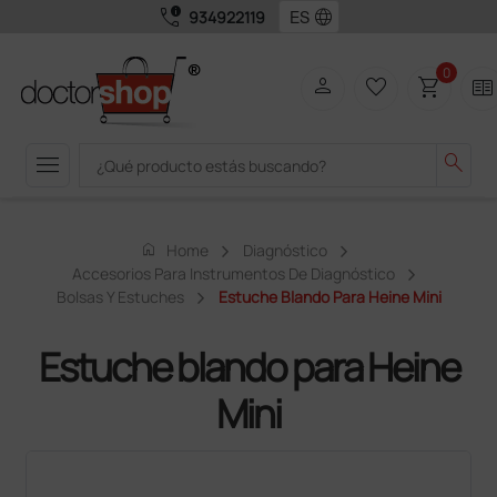
call_quality
language
934922119
0
person
favorite_border
shopping_cart
two_pager
menu
search
home
Home
Diagnóstico
Accesorios Para Instrumentos De Diagnóstico
Bolsas Y Estuches
Estuche Blando Para Heine Mini
Estuche blando para Heine
Mini