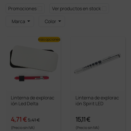
Promociones
Ver productos en stock
Marca
Color
más opciones
Linterna de explorac
Linterna de explorac
ión Led Delta
ión Spirit LED
4,71 €
15,11 €
5,41 €
(Precio sin IVA)
(Precio sin IVA)