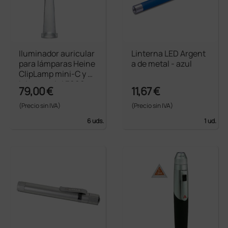
Iluminador auricular
Linterna LED Argent
para lámparas Heine
a de metal - azul
ClipLamp mini-C y Cl
ipLamp mini 3000
79,00 €
11,67 €
(Precio sin IVA)
(Precio sin IVA)
6 uds.
1 ud.