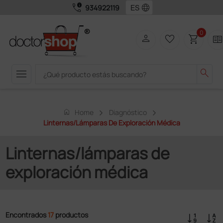
call_quality
language
934922119
0
person
favorite_border
shopping_cart
two_page
menu
search
home
Home
Diagnóstico
Linternas/lámparas De Exploración Médica
Linternas/lámparas de
exploración médica
Encontrados
17
productos