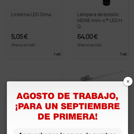
Linterna LED Gima
Lámpara de bolsillo
HEINE mini-c® LED H
Q
5,05 €
64,00 €
(Precio sin IVA)
(Precio sin IVA)
1 ud.
1 ud.
×
Bombilla XL 2,5V par
Lámpara con portae