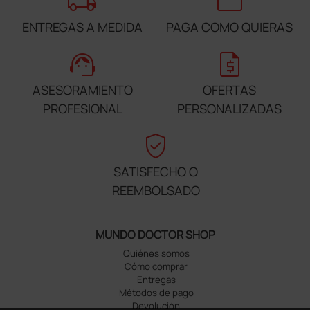
local_shipping
credit_card
ENTREGAS A MEDIDA
PAGA COMO QUIERAS
support_agent
request_quote
ASESORAMIENTO
OFERTAS
PROFESIONAL
PERSONALIZADAS
verified_user
SATISFECHO O
REEMBOLSADO
MUNDO DOCTOR SHOP
Quiénes somos
Cómo comprar
Entregas
Métodos de pago
Devolución