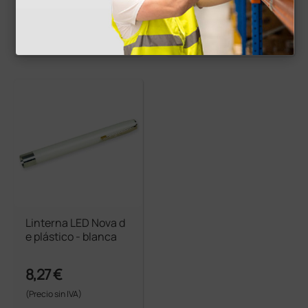
29,50 €
2,24 €
(Precio sin IVA)
(Precio sin IVA)
1 ud.
1 ud.
Linterna LED Nova d
e plástico - blanca
8,27 €
(Precio sin IVA)